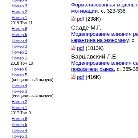
Номер 4
Формализованная модель п
Номер 3
мотивации
, с. 323-338
Номер 2
Номер 1
pdf
(238K)
2019 Том 11
Сааде М.Г.
Номер 6
Моделирование влияния р
Номер 5
карантина на экономику
, с.
Номер 4
Номер 3
pdf
(1013K)
Номер 2
Варшавский Л.Е.
Номер 1
Моделирование влияния с
2018 Том 10
показатели рынка
, с. 365-3
Номер 6
Номер 5
pdf
(416K)
(специальный выпуск)
Номер 4
Номер 3
(специальный выпуск)
Номер 2
Номер 1
2017 Том 9
Номер 6
Номер 5
Номер 4
Номер 3