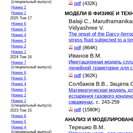
(специальный выпуск)
pdf
(432K)
Номер 2
МОДЕЛИ В ФИЗИКЕ И ТЕХ
Номер 1
2025 Том 17
Balaji C.,
Maruthamanika
Номер 6
Vidyashree V.
Номер 5
The onset of the Darcy-ferro
Номер 4
stress fluid subjected to a ti
Номер 3
Номер 2
pdf
(864K)
Номер 1
Иванов В.М.
2024 Том 16
Имитационная модель спла
Номер 7
(специальный выпуск)
линейной траектории для с
Номер 6
pdf
(362K)
Номер 5
Солбаков В.В.,
Зацепа С
Номер 4
Математическая модель дл
Номер 3
Номер 2
испарения газового конден
Номер 1
скважинах
, с. 243-259
(специальный выпуск)
pdf
(1580K)
2023 Том 15
Номер 6
АНАЛИЗ И МОДЕЛИРОВАН
Номер 5
Терешко В.М.
Номер 4
(специальный выпуск)