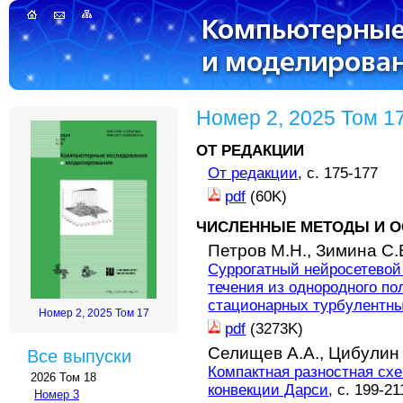
Номер 2, 2025 Том 1
ОТ РЕДАКЦИИ
От редакции
, с. 175-177
pdf
(60K)
ЧИСЛЕННЫЕ МЕТОДЫ И О
Петров М.Н.,
Зимина С.
Суррогатный нейросетевой
течения из однородного по
стационарных турбулентны
Номер 2, 2025 Том 17
pdf
(3273K)
Селищев А.А.,
Цибулин 
Все выпуски
Компактная разностная сх
2026 Том 18
конвекции Дарси
, с. 199-21
Номер 3