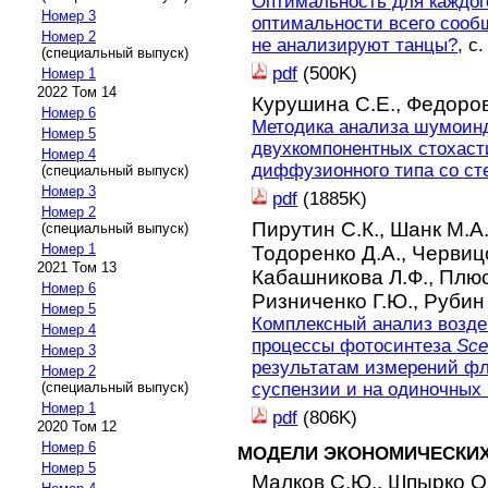
Оптимальность для каждог
Номер 3
оптимальности всего сооб
Номер 2
не анализируют танцы?
, с
(специальный выпуск)
pdf
(500K)
Номер 1
2022 Том 14
Курушина С.Е.,
Федоров
Номер 6
Методика анализа шумоин
Номер 5
двухкомпонентных стохаст
Номер 4
диффузионного типа со ст
(специальный выпуск)
Номер 3
pdf
(1885K)
Номер 2
Пирутин С.К.,
Шанк М.А
(специальный выпуск)
Номер 1
Тодоренко Д.А.,
Червицо
2021 Том 13
Кабашникова Л.Ф.,
Плюс
Номер 6
Ризниченко Г.Ю.,
Рубин 
Номер 5
Комплексный анализ возде
Номер 4
процессы фотосинтеза
Sce
Номер 3
результатам измерений ф
Номер 2
суспензии и на одиночных 
(специальный выпуск)
Номер 1
pdf
(806K)
2020 Том 12
Номер 6
МОДЕЛИ ЭКОНОМИЧЕСКИХ
Номер 5
Малков С.Ю.,
Шпырко О