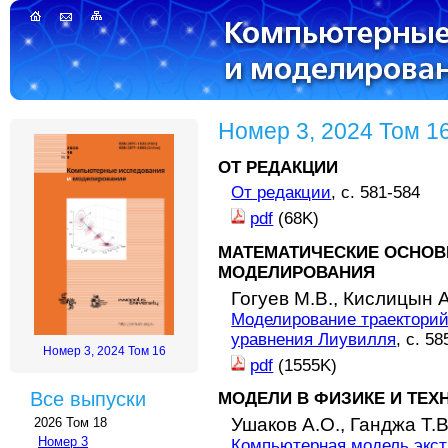
Номер 3, 2024 Том 1
ОТ РЕДАКЦИИ
От редакции
, с. 581-584
pdf
(68K)
МАТЕМАТИЧЕСКИЕ ОСНОВ
МОДЕЛИРОВАНИЯ
Гогуев М.В.,
Кислицын А
Моделирование траектори
уравнения Лиувилля
, с. 5
Номер 3, 2024 Том 16
pdf
(1555K)
Все выпуски
МОДЕЛИ В ФИЗИКЕ И ТЕХ
Ушаков А.О.,
Ганджа Т.В
2026 Том 18
Номер 3
Компьютерная модель экст