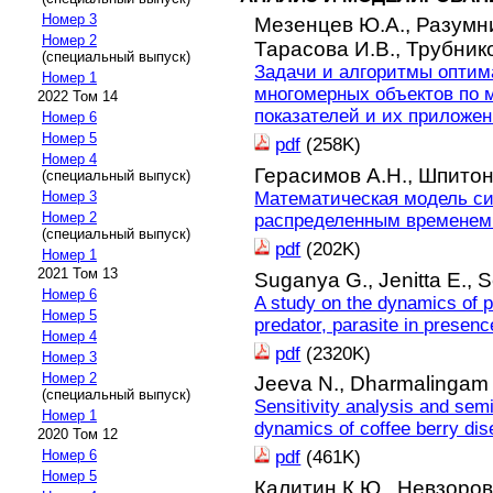
Номер 3
Мезенцев Ю.А.,
Разумн
Номер 2
Тарасова И.В.,
Трубник
(специальный выпуск)
Задачи и алгоритмы оптим
Номер 1
многомерных объектов по 
2022 Том 14
показателей и их приложе
Номер 6
Номер 5
pdf
(258K)
Номер 4
Герасимов А.Н.,
Шпитон
(специальный выпуск)
Номер 3
Математическая модель си
Номер 2
распределенным временем
(специальный выпуск)
pdf
(202K)
Номер 1
2021 Том 13
Suganya G.,
Jenitta E.,
S
Номер 6
A study on the dynamics of p
Номер 5
predator, parasite in presen
Номер 4
pdf
(2320K)
Номер 3
Номер 2
Jeeva N.,
Dharmalingam
(специальный выпуск)
Sensitivity analysis and semi
Номер 1
dynamics of coffee berry di
2020 Том 12
Номер 6
pdf
(461K)
Номер 5
Калитин К.Ю.,
Невзоров