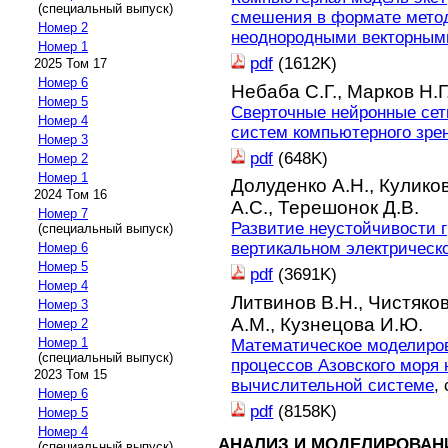
(специальный выпуск)
смешения в формате метод
Номер 2
неоднородными векторным
Номер 1
pdf
(1612K)
2025 Том 17
Номер 6
Небаба С.Г.,
Марков Н.Г
Номер 5
Сверточные нейронные се
Номер 4
систем компьютерного зре
Номер 3
pdf
(648K)
Номер 2
Номер 1
Долуденко А.Н.,
Кулико
2024 Том 16
А.С.,
Терешонок Д.В.
Номер 7
Развитие неустойчивости г
(специальный выпуск)
вертикальном электрическ
Номер 6
Номер 5
pdf
(3691K)
Номер 4
Литвинов В.Н.,
Чистяков
Номер 3
А.М.,
Кузнецова И.Ю.
Номер 2
Номер 1
Математическое моделиро
(специальный выпуск)
процессов Азовского моря
2023 Том 15
вычислительной системе
,
Номер 6
pdf
(8158K)
Номер 5
Номер 4
АНАЛИЗ И МОДЕЛИРОВАН
(специальный выпуск)