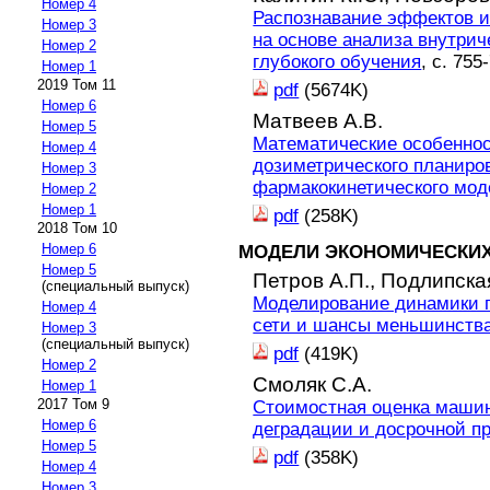
Номер 4
Распознавание эффектов и
Номер 3
на основе анализа внутри
Номер 2
глубокого обучения
, с. 755
Номер 1
2019 Том 11
pdf
(5674K)
Номер 6
Матвеев А.В.
Номер 5
Математические особенно
Номер 4
дозиметрического планиро
Номер 3
фармакокинетического мо
Номер 2
Номер 1
pdf
(258K)
2018 Том 10
Номер 6
МОДЕЛИ ЭКОНОМИЧЕСКИХ
Номер 5
Петров А.П.,
Подлипская
(специальный выпуск)
Моделирование динамики п
Номер 4
сети и шансы меньшинств
Номер 3
(специальный выпуск)
pdf
(419K)
Номер 2
Смоляк С.А.
Номер 1
2017 Том 9
Стоимостная оценка машин
Номер 6
деградации и досрочной п
Номер 5
pdf
(358K)
Номер 4
Номер 3