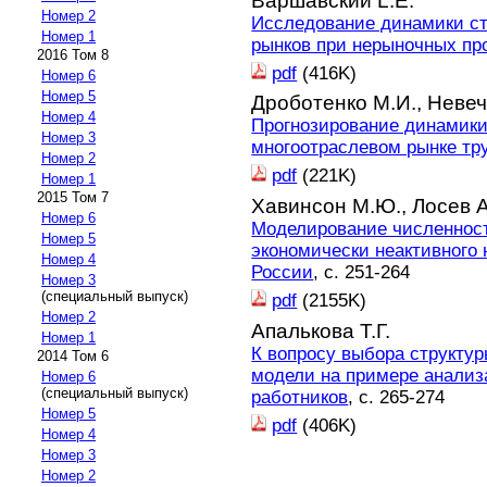
Варшавский L.Е.
Номер 2
Исследование динамики ст
Номер 1
рынков при нерыночных пр
2016 Том 8
pdf
(416K)
Номер 6
Номер 5
Дроботенко М.И.,
Невеч
Номер 4
Прогнозирование динамики
Номер 3
многоотраслевом рынке тр
Номер 2
pdf
(221K)
Номер 1
2015 Том 7
Хавинсон М.Ю.,
Лосев А
Номер 6
Моделирование численности
Номер 5
экономически неактивного 
Номер 4
России
, с. 251-264
Номер 3
(специальный выпуск)
pdf
(2155K)
Номер 2
Апалькова Т.Г.
Номер 1
К вопросу выбора структу
2014 Том 6
модели на примере анализ
Номер 6
(специальный выпуск)
работников
, с. 265-274
Номер 5
pdf
(406K)
Номер 4
Номер 3
Номер 2