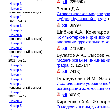
pdf
(22565K)
Номер 3
Зенюк Д.А.
Номер 2
(специальный выпуск)
Стохастическое моделиров
Номер 1
субдиффузионной среде
, 
2022 Том 14
pdf
(3999K)
Номер 6
Номер 5
Шибков А.А.,
Кочегаров 
Номер 4
Компьютерное и физико-х
(специальный выпуск)
эволюции фрактального ко
Номер 3
pdf
(27190K)
Номер 2
(специальный выпуск)
Булатов А.А.,
Сысоев А.
Номер 1
Моделирование инициации
2021 Том 13
графа
, с. 125-147
Номер 6
Номер 5
pdf
(741K)
Номер 4
Губайдуллин И.М.,
Язов
Номер 3
Исследование усредненно
Номер 2
(специальный выпуск)
регенерации закоксованног
Номер 1
pdf
(408K)
2020 Том 12
Киреенков А.А.,
Жаворо
Номер 6
Номер 5
О моделях шины, учитыва