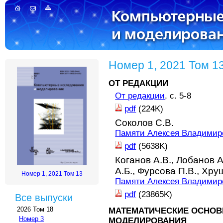
Номер 1, 2021 Том 1
ОТ РЕДАКЦИИ
От редакции
, с. 5-8
pdf
(224K)
Соколов С.В.
Памяти Алексея Владимир
pdf
(5638K)
Коганов А.В.,
Лобанов А
А.Б.,
Фурсова П.В.,
Хрущ
Номер 1, 2021 Том 13
Памяти Алексея Владимир
pdf
(23865K)
Все выпуски
2026 Том 18
МАТЕМАТИЧЕСКИЕ ОСНОВ
Номер 3
МОДЕЛИРОВАНИЯ