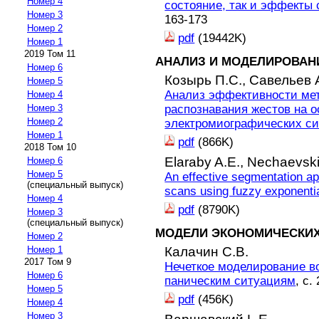
Номер 4
состояние, так и эффекты 
Номер 3
163-173
Номер 2
pdf
(19442K)
Номер 1
2019 Том 11
АНАЛИЗ И МОДЕЛИРОВАН
Номер 6
Козырь П.С.,
Савельев 
Номер 5
Анализ эффективности мет
Номер 4
Номер 3
распознавания жестов на 
Номер 2
электромиографических си
Номер 1
pdf
(866K)
2018 Том 10
Elaraby A.E.,
Nechaevski
Номер 6
Номер 5
An effective segmentation a
(специальный выпуск)
scans using fuzzy exponentia
Номер 4
pdf
(8790K)
Номер 3
(специальный выпуск)
МОДЕЛИ ЭКОНОМИЧЕСКИХ
Номер 2
Номер 1
Калачин С.В.
2017 Том 9
Нечеткое моделирование в
Номер 6
паническим ситуациям
, с.
Номер 5
pdf
(456K)
Номер 4
Номер 3