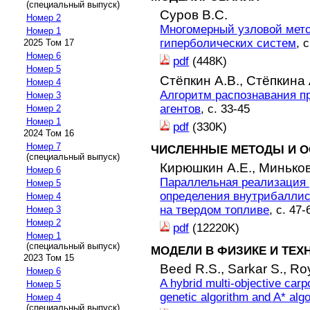
(специальный выпуск)
Суров В.С.
Номер 2
Многомерный узловой мето
Номер 1
гиперболических систем
, 
2025 Том 17
Номер 6
pdf
(448K)
Номер 5
Стёпкин А.В.,
Стёпкина 
Номер 4
Алгоритм распознавания п
Номер 3
агентов
, с. 33-45
Номер 2
Номер 1
pdf
(330K)
2024 Том 16
Номер 7
ЧИСЛЕННЫЕ МЕТОДЫ И О
(специальный выпуск)
Кирюшкин А.Е.,
Миньков
Номер 6
Параллельная реализация
Номер 5
определения внутрибаллис
Номер 4
на твердом топливе
, с. 47-
Номер 3
Номер 2
pdf
(12220K)
Номер 1
(специальный выпуск)
МОДЕЛИ В ФИЗИКЕ И ТЕХ
2023 Том 15
Beed R.S.,
Sarkar S.,
Ro
Номер 6
A hybrid multi-objective carp
Номер 5
genetic algorithm and A* alg
Номер 4
(специальный выпуск)