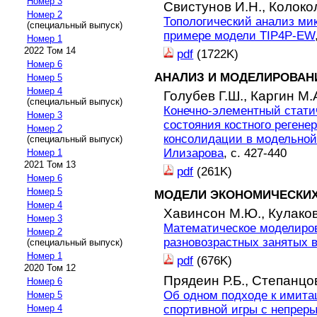
Номер 3
Свистунов И.Н.,
Колоко
Номер 2
Топологический анализ ми
(специальный выпуск)
примере модели TIP4P-EW
Номер 1
2022 Том 14
pdf
(1722K)
Номер 6
АНАЛИЗ И МОДЕЛИРОВАН
Номер 5
Номер 4
Голубев Г.Ш.,
Каргин М.
(специальный выпуск)
Конечно-элементный стати
Номер 3
состояния костного регене
Номер 2
консолидации в модельной
(специальный выпуск)
Илизарова
, с. 427-440
Номер 1
2021 Том 13
pdf
(261K)
Номер 6
Номер 5
МОДЕЛИ ЭКОНОМИЧЕСКИХ
Номер 4
Хавинсон М.Ю.,
Кулаков
Номер 3
Математическое моделиро
Номер 2
разновозрастных занятых в
(специальный выпуск)
Номер 1
pdf
(676K)
2020 Том 12
Прядеин Р.Б.,
Степанцов
Номер 6
Об одном подходе к имит
Номер 5
спортивной игры с непрер
Номер 4