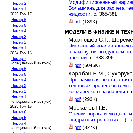
Модифицированный вариан
Номер 2
Больцмана для расчета те
Номер 1
жидкости
, с. 365-381
2025 Том 17
Номер 6
pdf
(189K)
Номер 5
Номер 4
МОДЕЛИ В ФИЗИКЕ И ТЕХ
Номер 3
Мартюшев С.Г.,
Шереме
Номер 2
Численный анализ конвект
Номер 1
в замкнутой воздушной по
2024 Том 16
энергии
, с. 383-396
Номер 7
(специальный выпуск)
pdf
(6045K)
Номер 6
Карабан В.М.,
Сухоруко
Номер 5
Программная реализация 
Номер 4
тепловых процессов в мно
Номер 3
космического назначения
, 
Номер 2
Номер 1
pdf
(293K)
(специальный выпуск)
2023 Том 15
Москалев П.В.
Номер 6
Оценки порога и мощности
Номер 5
квадратных решётках с (1,
Номер 4
pdf
(327K)
(специальный выпуск)