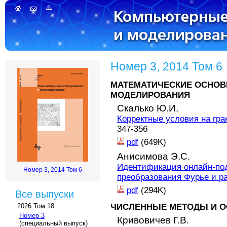
Номер 3, 2014 Том 6
МАТЕМАТИЧЕСКИЕ ОСНОВ
МОДЕЛИРОВАНИЯ
Скалько Ю.И.
Корректные условия на гр
347-356
pdf
(649K)
Анисимова Э.С.
Идентификация онлайн-по
Номер 3, 2014 Том 6
преобразования Фурье и р
pdf
(294K)
Все выпуски
ЧИСЛЕННЫЕ МЕТОДЫ И О
2026 Том 18
Номер 3
Кривовичев Г.В.
(специальный выпуск)