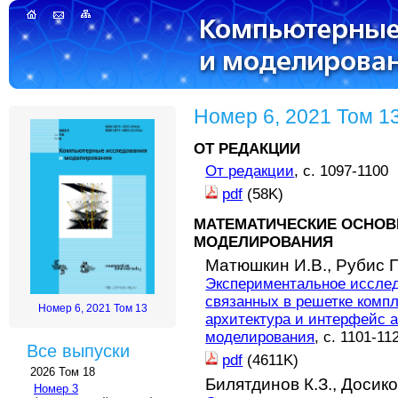
Номер 6, 2021 Том 1
ОТ РЕДАКЦИИ
От редакции
, с. 1097-1100
pdf
(58K)
МАТЕМАТИЧЕСКИЕ ОСНОВ
МОДЕЛИРОВАНИЯ
Матюшкин И.В.,
Рубис П
Экспериментальное иссле
связанных в решетке комп
Номер 6, 2021 Том 13
архитектура и интерфейс 
моделирования
, с. 1101-11
Все выпуски
pdf
(4611K)
2026 Том 18
Билятдинов К.З.,
Досико
Номер 3