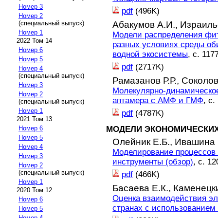
Номер 3
pdf
(496K)
Номер 2
Абакумов А.И.,
Израиль
(специальный выпуск)
Номер 1
Модели распределения фит
2022 Том 14
разных условиях среды об
Номер 6
водной экосистемы
, с. 117
Номер 5
pdf
(2717K)
Номер 4
(специальный выпуск)
Рамазанов Р.Р.,
Соколов
Номер 3
Молекулярно-динамическо
Номер 2
аптамера с АМФ и ГМФ
, с
(специальный выпуск)
Номер 1
pdf
(4787K)
2021 Том 13
МОДЕЛИ ЭКОНОМИЧЕСКИХ
Номер 6
Номер 5
Олейник Е.Б.,
Ивашина 
Номер 4
Моделирование процессов 
Номер 3
инструменты (обзор)
, с. 1
Номер 2
(специальный выпуск)
pdf
(466K)
Номер 1
Басаева Е.К.,
Каменецки
2020 Том 12
Оценка взаимодействия эл
Номер 6
странах с использованием
Номер 5
Номер 4