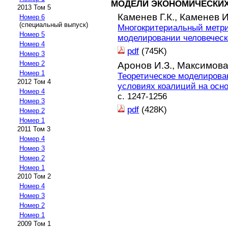
МОДЕЛИ ЭКОНОМИЧЕСКИХ
2013 Том 5
Каменев Г.К.,
Каменев И
Номер 6
(специальный выпуск)
Многокритериальный метри
Номер 5
моделировании человеческ
Номер 4
pdf
(745K)
Номер 3
Номер 2
Аронов И.З.,
Максимова
Номер 1
Теоретическое моделирова
2012 Том 4
условиях коалиций на осн
Номер 4
с. 1247-1256
Номер 3
pdf
(428K)
Номер 2
Номер 1
2011 Том 3
Номер 4
Номер 3
Номер 2
Номер 1
2010 Том 2
Номер 4
Номер 3
Номер 2
Номер 1
2009 Том 1