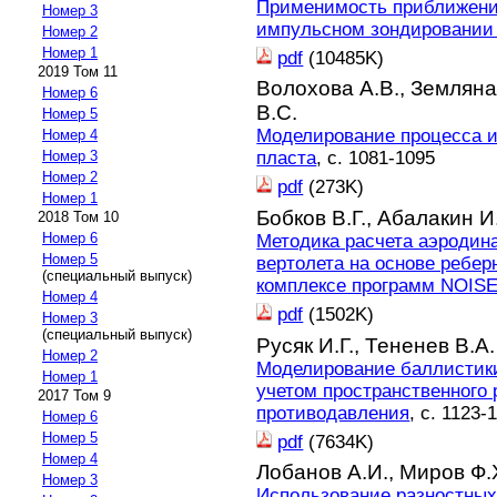
Применимость приближения
Номер 3
импульсном зондировании
Номер 2
Номер 1
pdf
(10485K)
2019 Том 11
Волохова А.В.,
Земляна
Номер 6
В.С.
Номер 5
Моделирование процесса и
Номер 4
Номер 3
пласта
, с. 1081-1095
Номер 2
pdf
(273K)
Номер 1
Бобков В.Г.,
Абалакин И
2018 Том 10
Номер 6
Методика расчета аэродин
Номер 5
вертолета на основе ребер
(специальный выпуск)
комплексе программ NOISE
Номер 4
pdf
(1502K)
Номер 3
(специальный выпуск)
Русяк И.Г.,
Тененев В.А.
Номер 2
Моделирование баллистики
Номер 1
учетом пространственного
2017 Том 9
противодавления
, с. 1123-
Номер 6
Номер 5
pdf
(7634K)
Номер 4
Лобанов А.И.,
Миров Ф.
Номер 3
Использование разностных