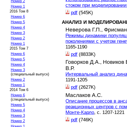
Номер 2
стоком при моделировании
Номер 1
2016 Том 8
pdf
(545K)
Номер 6
АНАЛИЗ И МОДЕЛИРОВАН
Номер 5
Номер 4
Неверова Г.П.,
Фрисман
Номер 3
Режимы динамики популяц
Номер 2
поколениями с учетом гене
Номер 1
1165-1190
2015 Том 7
pdf
(8833K)
Номер 6
Номер 5
Говорков Д.А.,
Новиков 
Номер 4
В.Р.
Номер 3
Интервальный анализ дина
(специальный выпуск)
1191-1205
Номер 2
Номер 1
pdf
(2627K)
2014 Том 6
Маслаков А.С.
Номер 6
(специальный выпуск)
Описание процессов в анс
Номер 5
реакционных центров с по
Номер 4
Монте-Карло
, с. 1207-1221
Номер 3
pdf
(746K)
Номер 2
Номер 1