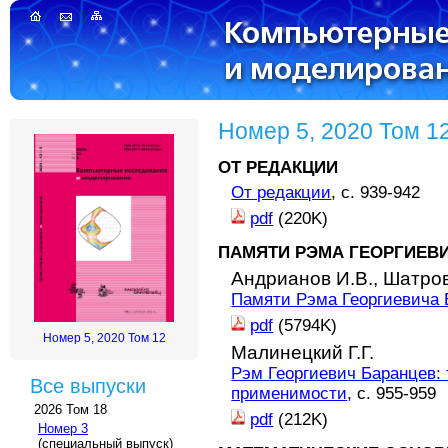
Номер 5, 2020 Том 1
ОТ РЕДАКЦИИ
От редакции
, с. 939-942
pdf
(220K)
ПАМЯТИ РЭМА ГЕОРГИЕВ
Андрианов И.В.,
Шатров
Памяти Рэма Георгиевича 
pdf
(5794K)
Номер 5, 2020 Том 12
Малинецкий Г.Г.
Рэм Георгиевич Баранцев: 
Все выпуски
применимости
, с. 955-959
2026 Том 18
pdf
(212K)
Номер 3
(специальный выпуск)