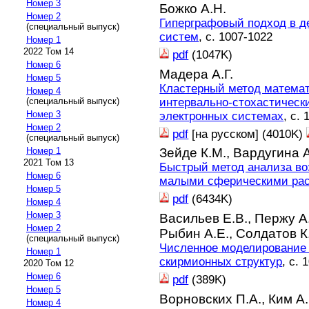
Номер 3
Божко А.Н.
Номер 2
Гиперграфовый подход в д
(специальный выпуск)
систем
, с. 1007-1022
Номер 1
2022 Том 14
pdf
(1047K)
Номер 6
Мадера А.Г.
Номер 5
Кластерный метод математ
Номер 4
интервально-стохастическ
(специальный выпуск)
Номер 3
электронных системах
, с.
Номер 2
pdf
[на русском] (4010K)
(специальный выпуск)
Номер 1
Зейде К.М.,
Вардугина 
2021 Том 13
Быстрый метод анализа во
Номер 6
малыми сферическими ра
Номер 5
pdf
(6434K)
Номер 4
Номер 3
Васильев Е.В.,
Пержу А
Номер 2
Рыбин А.Е.,
Солдатов К
(специальный выпуск)
Численное моделирование
Номер 1
скирмионных структур
, с. 
2020 Том 12
Номер 6
pdf
(389K)
Номер 5
Ворновских П.А.,
Ким А.
Номер 4