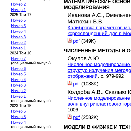
МАТЕМАТИЧЕСКИЕ ОСНОВ
Номер 2
МОДЕЛИРОВАНИЯ
Номер 1
Иванова А.С.,
Омельчен
2025 Том 17
Номер 6
Матюхин В.В.
Номер 5
Калибровка параметров мо
Номер 4
корреспонденций для г. Мо
Номер 3
pdf
(349K)
Номер 2
Номер 1
ЧИСЛЕННЫЕ МЕТОДЫ И О
2024 Том 16
Окулов А.Ю.
Номер 7
(специальный выпуск)
Численное моделирование 
Номер 6
структур излучения метод
Номер 5
отображений
, с. 979-992
Номер 4
pdf
(1088K)
Номер 3
Номер 2
Колдоба А.В.,
Скалько 
Номер 1
Численное моделирование
(специальный выпуск)
волн внутрипластового го
2023 Том 15
1006
Номер 6
pdf
(2582K)
Номер 5
Номер 4
МОДЕЛИ В ФИЗИКЕ И ТЕХ
(специальный выпуск)