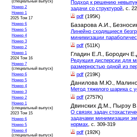
(специальный выпуск)
Подход к решению невыпук
Номер 2
задачи со структурой
, с. 2
Номер 1
pdf
(195K)
2025 Том 17
Номер 6
Базарова А.И.,
Безносик
Номер 5
Линейно сходящиеся безг
Номер 4
минимизации параболичес
Номер 3
pdf
(511K)
Номер 2
Номер 1
Гладин Е.Л.,
Бородич Е.
2024 Том 16
Редукция дисперсии для м
Номер 7
размерностью одной из п
(специальный выпуск)
pdf
(219K)
Номер 6
Номер 5
Данилова М.Ю.,
Малино
Номер 4
Метод тяжелого шарика с 
Номер 3
pdf
(2757K)
Номер 2
Номер 1
Двинских Д.М.,
Пырэу В
(специальный выпуск)
О связях задач стохастич
2023 Том 15
задачами минимизации эмп
Номер 6
нормах
, с. 309-319
Номер 5
Номер 4
pdf
(192K)
(специальный выпуск)