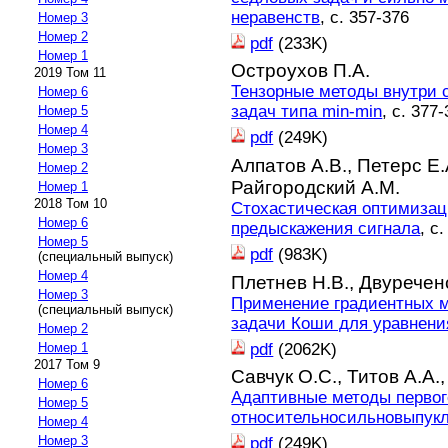
неравенств
, с. 357-376
Номер 3
Номер 2
pdf
(233K)
Номер 1
Остроухов П.А.
2019 Том 11
Тензорные методы внутри 
Номер 6
задач типа min-min
, с. 377
Номер 5
Номер 4
pdf
(249K)
Номер 3
Алпатов А.В.,
Петерс Е.
Номер 2
Райгородский А.М.
Номер 1
2018 Том 10
Стохастическая оптимизац
Номер 6
предыскажения сигнала
, с
Номер 5
pdf
(983K)
(специальный выпуск)
Номер 4
Плетнев Н.В.,
Двуречен
Номер 3
Применение градиентных 
(специальный выпуск)
задачи Коши для уравнени
Номер 2
pdf
(2062K)
Номер 1
2017 Том 9
Савчук О.С.,
Титов А.А.
Номер 6
Адаптивные методы первог
Номер 5
относительносильновыпук
Номер 4
Номер 3
pdf
(249K)