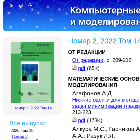
Номер 2, 2022 Том 1
ОТ РЕДАКЦИИ
От редакции
, с. 209-212
pdf
(65K)
МАТЕМАТИЧЕСКИЕ ОСНОВ
МОДЕЛИРОВАНИЯ
Агафонов А.Д.
Нижние оценки для методов
задач минимизации гладк
Номер 2, 2022 Том 14
213-223
pdf
(173K)
Все выпуски
Алкуса М.С.,
Гасников А
2026 Том 18
А.А.,
Разук Л.Я.
Номер 3