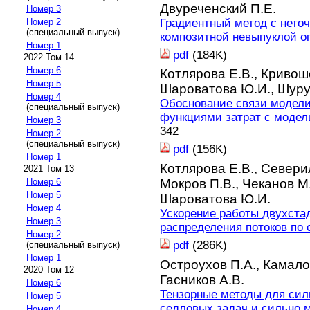
Двуреченский П.Е.
Номер 3
Градиентный метод с нето
Номер 2
(специальный выпуск)
композитной невыпуклой 
Номер 1
pdf
(184K)
2022 Том 14
Номер 6
Котлярова Е.В.,
Кривош
Номер 5
Шароватова Ю.И.,
Шуру
Номер 4
Обоснование связи модел
(специальный выпуск)
функциями затрат с моде
Номер 3
342
Номер 2
(специальный выпуск)
pdf
(156K)
Номер 1
Котлярова Е.В.,
Севери
2021 Том 13
Номер 6
Мокров П.В.,
Чеканов М
Номер 5
Шароватова Ю.И.
Номер 4
Ускорение работы двухста
Номер 3
распределения потоков по 
Номер 2
pdf
(286K)
(специальный выпуск)
Номер 1
Остроухов П.А.,
Камалов
2020 Том 12
Гасников А.В.
Номер 6
Тензорные методы для сил
Номер 5
седловых задач и сильно 
Номер 4