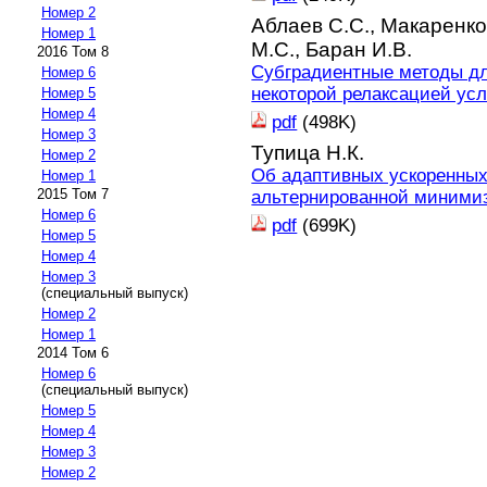
Номер 2
Аблаев С.С.,
Макаренко
Номер 1
М.С.,
Баран И.В.
2016 Том 8
Субградиентные методы дл
Номер 6
некоторой релаксацией ус
Номер 5
Номер 4
pdf
(498K)
Номер 3
Тупица Н.К.
Номер 2
Об адаптивных ускоренных
Номер 1
2015 Том 7
альтернированной миними
Номер 6
pdf
(699K)
Номер 5
Номер 4
Номер 3
(специальный выпуск)
Номер 2
Номер 1
2014 Том 6
Номер 6
(специальный выпуск)
Номер 5
Номер 4
Номер 3
Номер 2