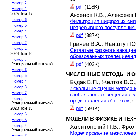
Номер 2
pdf
(118K)
Номер 1
2025 Том 17
Аксенов К.В.,
Алексеев 
Номер 6
Фильтрация цифровых сиг
Номер 5
непрерывного поступления
Номер 4
pdf
(387K)
Номер 3
Номер 2
Грачев В.А.,
Найштут Ю
Номер 1
Сетчатые развертывающиес
2024 Том 16
образованных трапециеви
Номер 7
pdf
(402K)
(специальный выпуск)
Номер 6
ЧИСЛЕННЫЕ МЕТОДЫ И О
Номер 5
Будак В.П.,
Желтов В.С.
Номер 4
Номер 3
Локальные оценки метода 
Номер 2
глобального освещения с у
Номер 1
представления объектов
, с
(специальный выпуск)
pdf
(591K)
2023 Том 15
Номер 6
МОДЕЛИ В ФИЗИКЕ И ТЕХ
Номер 5
Номер 4
Харитонский П.В.,
Фрол
(специальный выпуск)
Моделирование межслоевой
Номер 3