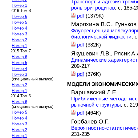
Транспорт и адгезия тромб
Номер 1
роль эритроцитов
, с. 185-2
2016 Том 8
pdf
(1379K)
Номер 6
Номер 5
Маряхина В.С.,
Гуньков 
Номер 4
Флуоресценция молекулярн
Номер 3
биологической жидкости
, 
Номер 2
pdf
(382K)
Номер 1
2015 Том 7
Якушевич Л.В.,
Рясик А.
Номер 6
Динамические характерист
Номер 5
209-217
Номер 4
pdf
(376K)
Номер 3
(специальный выпуск)
МОДЕЛИ ЭКОНОМИЧЕСКИХ
Номер 2
Номер 1
Варшавский Л.Е.
2014 Том 6
Приближенные методы исс
Номер 6
рыночной структуры
, с. 21
(специальный выпуск)
pdf
(464K)
Номер 5
Номер 4
Горбачев О.Г.
Номер 3
Вероятностно-статистическ
Номер 2
231-235
Номер 1