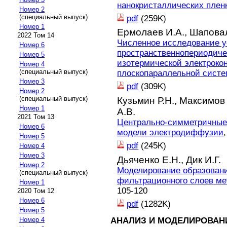
нанокристаллических плен
Номер 2
(специальный выпуск)
pdf
(259K)
Номер 1
Ермолаев И.А.,
Шаповал
2022 Том 14
Численное исследование 
Номер 6
пространственнопериодиче
Номер 5
изотермической электроко
Номер 4
(специальный выпуск)
плоскопараллельной систе
Номер 3
pdf
(309K)
Номер 2
(специальный выпуск)
Кузьмин Р.Н.,
Максимов 
Номер 1
А.В.
2021 Том 13
Центрально-симметричные 
Номер 6
модели электродиффузии
Номер 5
pdf
(245K)
Номер 4
Номер 3
Дьяченко Е.Н.,
Дик И.Г.
Номер 2
Моделирование образовани
(специальный выпуск)
фильтрационного слоев ме
Номер 1
105-120
2020 Том 12
Номер 6
pdf
(1282K)
Номер 5
АНАЛИЗ И МОДЕЛИРОВАН
Номер 4