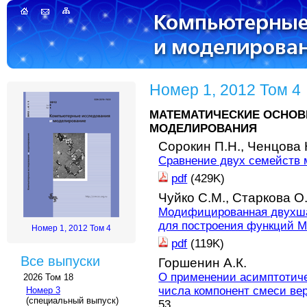
Номер 1, 2012 Том 4
МАТЕМАТИЧЕСКИЕ ОСНОВ
МОДЕЛИРОВАНИЯ
Сорокин П.Н.,
Ченцова 
Сравнение двух семейств 
pdf
(429K)
Чуйко С.М.,
Старкова О.
Модифицированная двухша
для построения функций М
Номер 1, 2012 Том 4
pdf
(119K)
Все выпуски
Горшенин А.К.
О применении асимптотиче
2026 Том 18
числа компонент смеси ве
Номер 3
(специальный выпуск)
53