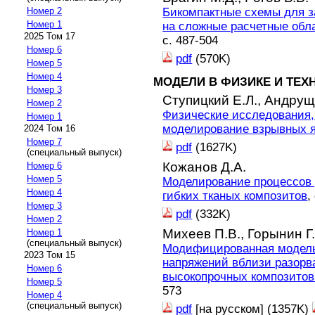
Бикомпактные схемы для з
Номер 2
Номер 1
на сложные расчетные обл
2025 Том 17
с. 487-504
Номер 6
pdf
(570K)
Номер 5
Номер 4
МОДЕЛИ В ФИЗИКЕ И ТЕХ
Номер 3
Ступицкий Е.Л.,
Андрущ
Номер 2
Физические исследования,
Номер 1
моделирование взрывных 
2024 Том 16
Номер 7
pdf
(1627K)
(специальный выпуск)
Кожанов Д.А.
Номер 6
Номер 5
Моделирование процессов 
Номер 4
гибких тканых композитов
,
Номер 3
pdf
(332K)
Номер 2
Михеев П.В.,
Горынин Г.
Номер 1
(специальный выпуск)
Модифицированная модель
2023 Том 15
напряжений вблизи разорва
Номер 6
высокопрочных композитов
Номер 5
573
Номер 4
(специальный выпуск)
pdf
[на русском] (1357K)