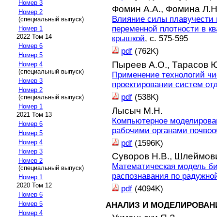
Номер 3
Фомин А.А.,
Фомина Л.Н
Номер 2
Влияние силы плавучести
(специальный выпуск)
переменной плотности в кв
Номер 1
2022 Том 14
крышкой
, с. 575-595
Номер 6
pdf
(762K)
Номер 5
Пыреев А.О.,
Тарасов Ю
Номер 4
(специальный выпуск)
Применение технологий чи
Номер 3
проектировании систем от
Номер 2
pdf
(538K)
(специальный выпуск)
Номер 1
Лысыч М.Н.
2021 Том 13
Компьютерное моделирован
Номер 6
рабочими органами почво
Номер 5
pdf
(1596K)
Номер 4
Номер 3
Суворов Н.В.,
Шлеймови
Номер 2
Математическая модель б
(специальный выпуск)
распознавания по радужной
Номер 1
2020 Том 12
pdf
(4094K)
Номер 6
Номер 5
АНАЛИЗ И МОДЕЛИРОВАН
Номер 4