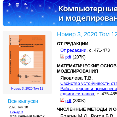
Номер 3, 2020 Том 1
ОТ РЕДАКЦИИ
От редакции
, с. 471-473
pdf
(207K)
МАТЕМАТИЧЕСКИЕ ОСНОВ
МОДЕЛИРОВАНИЯ
Яковлева Т.В.
Свойство устойчивости ст
Райса: теория и применени
Номер 3, 2020 Том 12
сдвига сигналов
, с. 475-48
pdf
(330K)
Все выпуски
2026 Том 18
ЧИСЛЕННЫЕ МЕТОДЫ И О
Номер 3
Брагин М.Д.,
Рогов Б.В.
(специальный выпуск)