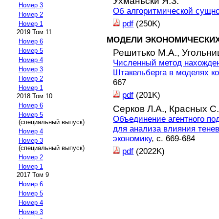
Ухманьски Я.З.
Номер 3
Об алгоритмической сущно
Номер 2
pdf
(250K)
Номер 1
2019 Том 11
МОДЕЛИ ЭКОНОМИЧЕСКИХ
Номер 6
Номер 5
Решитько М.А.,
Угольниц
Номер 4
Численный метод нахожде
Номер 3
Штакельберга в моделях ко
Номер 2
667
Номер 1
pdf
(201K)
2018 Том 10
Номер 6
Серков Л.А.,
Красных С.
Номер 5
Объединение агентного по
(специальный выпуск)
для анализа влияния тенев
Номер 4
экономику
, с. 669-684
Номер 3
(специальный выпуск)
pdf
(2022K)
Номер 2
Номер 1
2017 Том 9
Номер 6
Номер 5
Номер 4
Номер 3