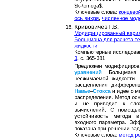
$k-\omega$.
Ключевые слова:
концево
ось вихря
,
численное мод
Кривовичев Г.В.
Модифицированный вариа
Больцмана для расчета т
жидкости
Компьютерные исследовани
3
, с. 365-381
Предложен модифицирова
уравнений
Больцмана 
несжимаемой жидкости. 
расщепления дифференц
Навье
–
Стокса
и идее о м
распределения. Метод ос
и не приводит к слож
вычислений. С помощь
устойчивость метода 
входного параметра. Эф
показана при решении зад
Ключевые слова:
метод р