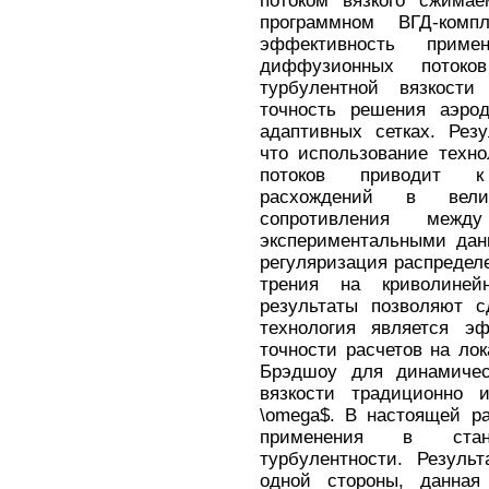
потоком вязкого сжимае
программном ВГД-компл
эффективность приме
диффузионных пото
турбулентной вязкост
точность решения аэрод
адаптивных сетках. Рез
что использование техн
потоков приводит к
расхождений в вели
сопротивления межд
экспериментальными дан
регуляризация распредел
трения на криволиней
результаты позволяют с
технология является э
точности расчетов на ло
Брэдшоу для динамичес
вязкости традиционно 
\omega$. В настоящей р
применения в станда
турбулентности. Резуль
одной стороны, данная