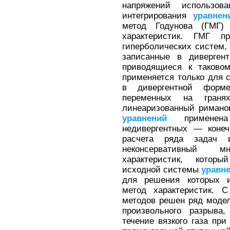
напряжений использов
интегрирования
уравнен
метод Годунова (ГМГ)
характеристик. ГМГ пр
гиперболических систем,
записанные в диверге
приводящиеся к таковом
применяется только для
в дивергентной форм
переменных на граня
линеаризованный римано
уравнений
применена
недивергентных — конеч
расчета ряда задач 
неконсервативный 
характеристик, котор
исходной системы
уравн
для решения которых и
метод характеристик. 
методов решен ряд моде
произвольного разрыва
течение вязкого газа при