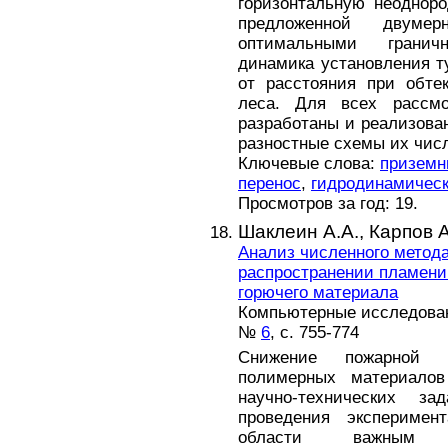
горизонтальную неодноро
предложенной двум
оптимальными гранич
динамика установления т
от расстояния при обте
леса. Для всех рассмо
разработаны и реализова
разностные схемы их чис
Ключевые слова:
приземн
перенос
,
гидродинамическ
Просмотров за год: 19.
Шаклеин А.А.,
Карпов А
Анализ численного метод
распространении пламени
горючего материала
Компьютерные исследовани
№
6
, с. 755-774
Снижение пожарной о
полимерных материалов
научно-технических 
проведения эксперимен
области важным н