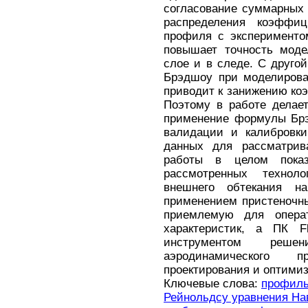
согласование суммарных 
распределения коэффиц
профиля с эксперименто
повышает точность моде
слое и в следе. С друго
Брэдшоу при моделирова
приводит к занижению ко
Поэтому в работе делает
применение формулы Брэ
валидации и калибровки
данных для рассматрива
работы в целом показ
рассмотренных технол
внешнего обтекания на
применением пристеночны
приемлемую для операт
характеристик, а ПК F
инструментом решен
аэродинамического пр
проектирования и оптими
Ключевые слова:
профиль
Рейнольдсу уравнения На