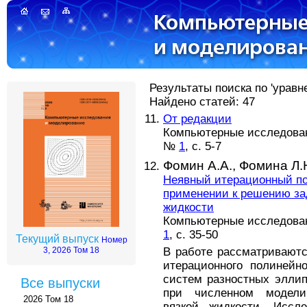
Результаты поиска по 'уравн
Найдено статей: 47
От редакции
Компьютерные исследовани
№
1
, с. 5-7
Фомин А.А.,
Фомина Л.
Неявный итерационный по
применении к решению за
жидкости
Компьютерные исследовани
1
, с. 35-50
Текущий выпуск
Номер
В работе рассматриваютс
3, 2026 Том 18
итерационного полинейн
систем разностных элли
Все выпуски
при численном модели
2026 Том 18
вязкой жидкости. Иссл