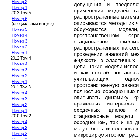
Номер 2
допущения и предполо
Номер 1
применения моделей та
2013 Том 5
распространенные математ
Номер 6
описываются методы их ч
(специальный выпуск)
обсуждаются моде
Номер 5
пространственном ос
Номер 4
стационарное приб
Номер 3
Номер 2
распространенных на сег
Номер 1
проведении аналогий ме
2012 Том 4
жидкости в эластичных 
Номер 4
цепи. Такие модели испол
Номер 3
и как способ постановк
Номер 2
учитывающих одн
Номер 1
пространственную завис
2011 Том 3
полностью осредненные 
Номер 4
описывать динамику кр
Номер 3
временных интервалах,
Номер 2
сердечных циклов и
Номер 1
стационарные модели
2010 Том 2
осредненном, так и на 
Номер 4
Номер 3
могут быть использован
Номер 2
микроциркуляторном рус