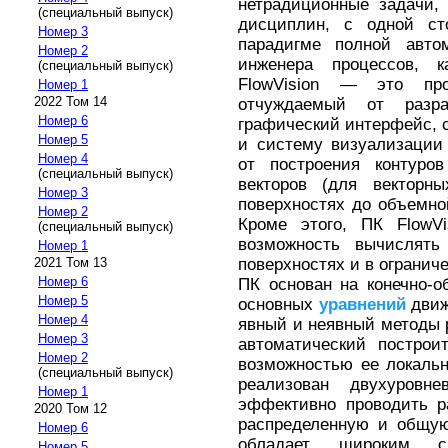
нетрадиционные задачи,
(специальный выпуск)
дисциплин, с одной ст
Номер 3
парадигме полной авто
Номер 2
инженера процессов, к
(специальный выпуск)
FlowVision — это про
Номер 1
2022 Том 14
отчуждаемый от разр
Номер 6
графический интерфейс, с
Номер 5
и систему визуализации
Номер 4
от построения контуро
(специальный выпуск)
векторов (для векторн
Номер 3
поверхностях до объемно
Номер 2
Кроме этого, ПК FlowVi
(специальный выпуск)
возможность вычислять 
Номер 1
поверхностях и в огранич
2021 Том 13
Номер 6
ПК основан на конечно-
Номер 5
основных
уравнений
движ
Номер 4
явный и неявный методы
Номер 3
автоматический построи
Номер 2
возможностью ее локаль
(специальный выпуск)
реализован двухуровн
Номер 1
эффективно проводить р
2020 Том 12
распределенную и общую
Номер 6
обладает широким сп
Номер 5