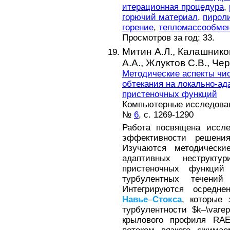
итерационная процедура
,
горючий материал
,
пирол
горение
,
тепломассообме
Просмотров за год: 33.
Митин А.Л.,
Калашников
А.А.,
Жлуктов С.В.,
Чер
Методические аспекты чи
обтекания на локально-ад
пристеночных функций
Компьютерные исследовани
№
6
, с. 1269-1290
Работа посвящена иссл
эффективности решени
Изучаются методически
адаптивных неструкту
пристеночных функций
турбулентных течений
Интегрируются осредн
Навье
–
Стокса
, которые
турбулентности $k–\varep
крылового профиля RAE