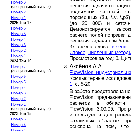
Номер 3
решения задачи о стацион
(специальный выпуск)
подвижной крышкой, сф
Номер 2
переменных ($u, \,v, \,p
Номер 1
(до 20 000) и сеточн
2025 Том 17
Номер 6
Демонстрируется высо
Номер 5
расчете полей поправки 
Номер 4
решения задачи при боль
Номер 3
Ключевые слова:
течение 
Номер 2
Стокса
,
численные метод
Номер 1
Просмотров за год: 3. Ци
2024 Том 16
Аксёнов А.А.
Номер 7
(специальный выпуск)
FlowVision: индустриальн
Номер 6
Компьютерные исследовани
Номер 5
1
, с. 5-20
Номер 4
В работе представлена но
Номер 3
FlowVision, предназначен
Номер 2
расчетов в области в
Номер 1
FlowVision 3.09.05. Про
(специальный выпуск)
2023 Том 15
используется для решен
Номер 6
различных областях пр
Номер 5
основана на том, что
Номер 4