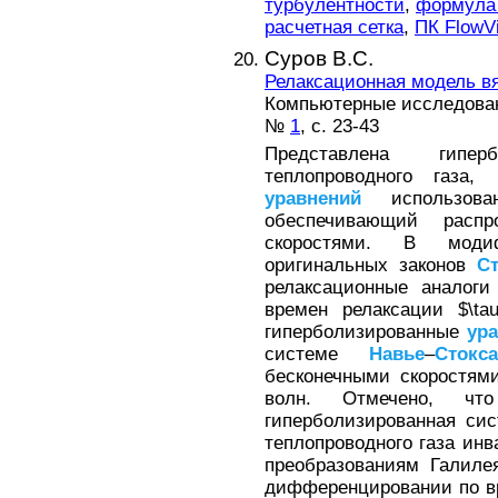
турбулентности
,
формула
расчетная сетка
,
ПК FlowVi
Суров В.С.
Релаксационная модель вя
Компьютерные исследовани
№
1
, с. 23-43
Представлена гипер
теплопроводного газа,
уравнений
использован
обеспечивающий расп
скоростями. В моди
оригинальных законов
Ст
релаксационные аналоги
времен релаксации $\tau
гиперболизированные
ур
системе
Навье
–
Стокса
бесконечными скоростям
волн. Отмечено, чт
гиперболизированная си
теплопроводного газа инв
преобразованиям Галилея
дифференцировании по вр