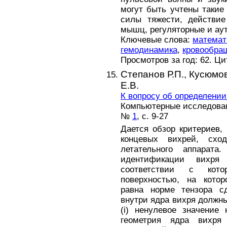
могут быть учтены такие 
силы тяжести, действие
мышц, регуляторные и ау
Ключевые слова:
математ
гемодинамика
,
кровообра
Просмотров за год: 62. Ц
Степанов Р.П.,
Кусюмов
Е.В.
К вопросу об определении
Компьютерные исследовани
№
1
, с. 9-27
Дается обзор критериев
концевых вихрей, схо
летательного аппарата
идентификации вихря 
соответствии с кот
поверхностью, на котор
равна норме тензора с
внутри ядра вихря должн
(i) ненулевое значение 
геометрия ядра вихря