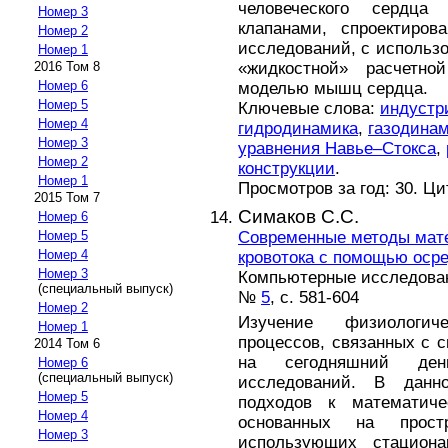
человеческого сердц
Номер 3
клапанами, спроектиров
Номер 2
исследований, с использ
Номер 1
«жидкостной» расчетно
2016 Том 8
Номер 6
моделью мышц сердца.
Номер 5
Ключевые слова:
индустр
Номер 4
гидродинамика
,
газодина
Номер 3
уравнения Навье–Стокса
,
Номер 2
конструкции
.
Номер 1
Просмотров за год: 30. Ц
2015 Том 7
Симаков С.С.
Номер 6
Современные методы мат
Номер 5
Номер 4
кровотока c помощью оср
Номер 3
Компьютерные исследовани
(специальный выпуск)
№
5
, с. 581-604
Номер 2
Изучение физиологич
Номер 1
процессов, связанных с 
2014 Том 6
на сегодняшний ден
Номер 6
(специальный выпуск)
исследований. В данн
Номер 5
подходов к математиче
Номер 4
основанных на прост
Номер 3
использующих стациона