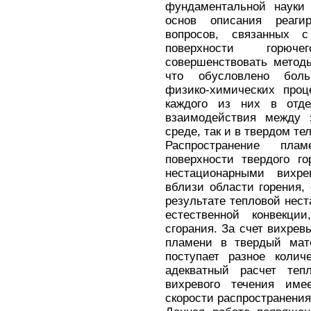
фундаментальной науки 
основ описания реаг
вопросов, связанных 
поверхности горюч
совершенствовать метод
что обусловлено бол
физико-химических проц
каждого из них в отде
взаимодействия между 
среде, так и в твердом тел
Распространение пла
поверхности твердого г
нестационарными вихре
вблизи области горения,
результате тепловой нест
естественной конвекци
сгорания. За счет вихревы
пламени в твердый мат
поступает разное колич
адекватный расчет тепл
вихревого течения име
скорости распространения