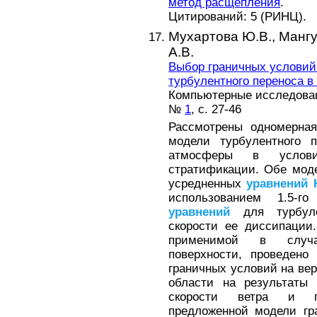
метод расщепления
.
Цитирований: 5 (РИНЦ).
Мухартова Ю.В.,
Мангу
А.В.
Выбор граничных условий
турбулентного переноса 
Компьютерные исследовани
№
1
, с. 27-46
Рассмотрены одномерная
модели турбулентного п
атмосферы в услови
стратификации. Обе мод
усредненных
уравнений
использованием 1.5-г
уравнений
для турбуле
скорости ее диссипации
применимой в случа
поверхности, проведено
граничных условий на ве
области на результаты 
скорости ветра и па
предложенной модели гр