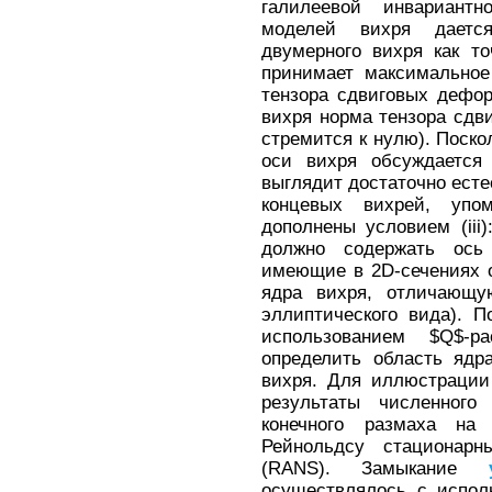
галилеевой инвариантн
моделей вихря даетс
двумерного вихря как то
принимает максимальное
тензора сдвиговых дефо
вихря норма тензора сдв
стремится к нулю). Поск
оси вихря обсуждается
выглядит достаточно ест
концевых вихрей, упом
дополнены условием (iii
должно содержать ось 
имеющие в 2D-сечениях 
ядра вихря, отличающую
эллиптического вида). П
использованием $Q$-р
определить область ядр
вихря. Для иллюстрации
результаты численного
конечного размаха на
Рейнольдсу стационар
(RANS). Замыкание
осуществлялось с испол