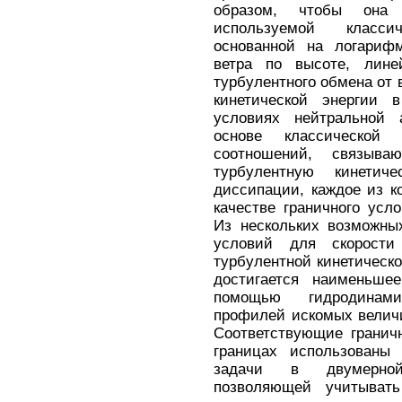
образом, чтобы она
используемой класси
основанной на логарифм
ветра по высоте, лине
турбулентного обмена от 
кинетической энергии
условиях нейтральной 
основе классической
соотношений, связыва
турбулентную кинети
диссипации, каждое из к
качестве граничного усл
Из нескольких возможны
условий для скорости
турбулентной кинетическо
достигается наименьше
помощью гидродинами
профилей искомых величи
Соответствующие гранич
границах использованы 
задачи в двумерной
позволяющей учитыват