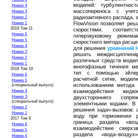
моделей: турбулентност
Номер 4
массопереноса с уче
Номер 3
радиоактивного распада, 
Номер 2
FlowVision позволяет ре
Номер 1
2019 Том 11
скоростями, соответ
Номер 6
гиперзвуковому режим
Номер 5
скоростного метода расщ
Номер 4
для решения
уравнений
Номер 3
решать междисциплина
Номер 2
различных средств модел
Номер 1
многофазные течения ме
2018 Том 10
тел с помощью эйлер
Номер 6
расчетной сетке, моде
Номер 5
использованием метода 
(специальный выпуск)
взаимодействия жидк
Номер 4
Номер 3
двухстороннего сопр
(специальный выпуск)
элементными кодами. В 
Номер 2
решения задач-вызовов: a
Номер 1
воду при торможении р
2017 Том 9
граница раздела «во
Номер 6
взаимодействие сверхз
Номер 5
раздела «вода–возду
Номер 4