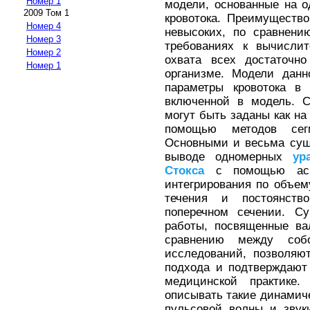
Номер 1
модели, основанные на 
2009 Том 1
кровотока. Преимущество
Номер 4
невысоких, по сравнени
Номер 3
требованиях к вычисли
Номер 2
охвата всех достаточно
Номер 1
организме. Модели данн
параметры кровотока в 
включенной в модель. С
могут быть заданы как на
помощью методов сег
Основными и весьма сущ
выводе одномерных
ур
Стокса
с помощью асим
интегрирования по объе
течения и постоянст
поперечном сечении. С
работы, посвященные ва
сравнению между соб
исследований, позволяю
подхода и подтверждают
медицинской практике
описывать такие динамиче
пульсовой волны и звук