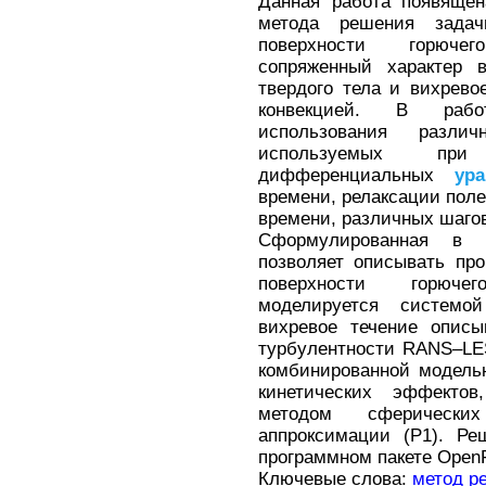
Данная работа появящен
метода решения задач
поверхности горюче
сопряженный характер 
твердого тела и вихрево
конвекцией. В рабо
использования разли
используемых при
дифференциальных
ура
времени, релаксации поле
времени, различных шагов
Сформулированная в 
позволяет описывать пр
поверхности горюче
моделируется систем
вихревое течение описы
турбулентности RANS–LE
комбинированной модель
кинетических эффекто
методом сферически
аппроксимации (P1). Р
программном пакете Ope
Ключевые слова:
метод р