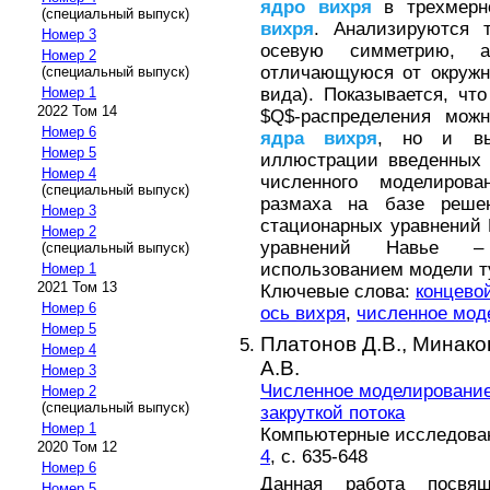
ядро
вихря
в трехмерно
(специальный выпуск)
вихря
. Анализируются 
Номер 3
осевую симметрию,
Номер 2
отличающуюся от окружно
(специальный выпуск)
вида). Показывается, чт
Номер 1
2022 Том 14
$Q$-распределения можн
Номер 6
ядра
вихря
, но и в
Номер 5
иллюстрации введенных 
Номер 4
численного моделирова
(специальный выпуск)
размаха на базе реше
Номер 3
стационарных уравнений 
Номер 2
уравнений Навье –
(специальный выпуск)
использованием модели т
Номер 1
2021 Том 13
Ключевые слова:
концево
Номер 6
ось вихря
,
численное мод
Номер 5
Платонов Д.В.,
Минаков
Номер 4
А.В.
Номер 3
Численное моделирование
Номер 2
(специальный выпуск)
закруткой потока
Номер 1
Компьютерные исследовани
2020 Том 12
4
, с. 635-648
Номер 6
Данная работа посвящ
Номер 5