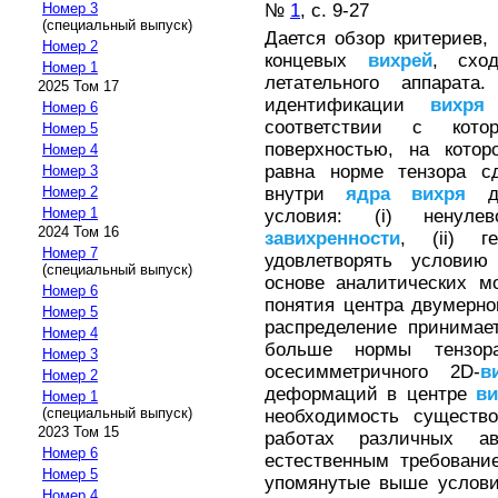
№
1
, с. 9-27
Номер 3
(специальный выпуск)
Дается обзор критериев
Номер 2
концевых
вихрей
, схо
Номер 1
летательного аппарата
2025 Том 17
идентификации
вихря
и
Номер 6
соответствии с ко
Номер 5
поверхностью, на кото
Номер 4
равна норме тензора с
Номер 3
внутри
ядра
вихря
до
Номер 2
Номер 1
условия: (i) ненуле
2024 Том 16
завихренности
, (ii) 
Номер 7
удовлетворять условию
(специальный выпуск)
основе аналитических 
Номер 6
понятия центра двумерн
Номер 5
распределение принимае
Номер 4
больше нормы тензор
Номер 3
осесимметричного 2D-
в
Номер 2
деформаций в центре
ви
Номер 1
(специальный выпуск)
необходимость существ
2023 Том 15
работах различных а
Номер 6
естественным требован
Номер 5
упомянутые выше условия (
Номер 4