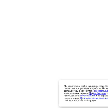
Мы используем cookie-файлы и сервис Ян
статистики и улучшения его работы. Прод
соглашаетесь с условиями
Пользовательс
использования сервиса
Яндекс.Метрика
,
использование
cookie-файлов
и на обрабо
соответствии с
Политикой конфиденциаль
cookies в настройках браузера.