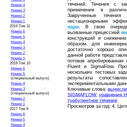
течений. Течения с за
Номер 4
применение в различн
Номер 3
Закрученные течения
Номер 2
нестационарными эффе
Номер 1
2019 Том 11
ядра
. В свою очередь
Номер 6
вызванные прецессией
ви
Номер 5
конструкций и снижению
Номер 4
образом, для инженерн
Номер 3
достаточно хорошо оп
Номер 2
данной работе представл
Номер 1
потоков апробированная
2018 Том 10
Fluent и SigmaFlow. Пр
Номер 6
нескольких тестовых зад
Номер 5
результаты сопостав
(специальный выпуск)
экспериментальными дан
Номер 4
Ключевые слова:
вычисли
Номер 3
(специальный выпуск)
SIGMAFLOW
,
уравнения Н
Номер 2
турбулентное течение
.
Номер 1
Просмотров за год: 4. Ци
2017 Том 9
Номер 6
Номер 5
Номер 4