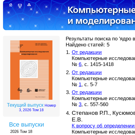
Результаты поиска по 'ядро в
Найдено статей: 5
От редакции
Компьютерные исследовани
№
6
, с. 1415-1418
От редакции
Компьютерные исследовани
№
1
, с. 5-7
От редакции
Компьютерные исследовани
№
3
, с. 557-560
Текущий выпуск
Номер
3, 2026 Том 18
Степанов Р.П.,
Кусюмов
Е.В.
Все выпуски
К вопросу об определени
Компьютерные исследовани
2026 Том 18