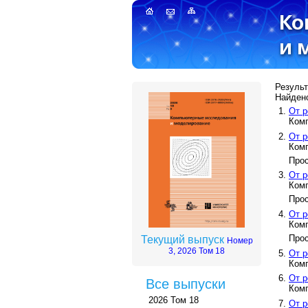
Результ
Найдено
От р
Ком
От р
Ком
Прос
От р
Ком
Прос
От р
Ком
Прос
Текущий выпуск
Номер
3, 2026 Том 18
От р
Ком
От р
Все выпуски
Ком
2026 Том 18
От р