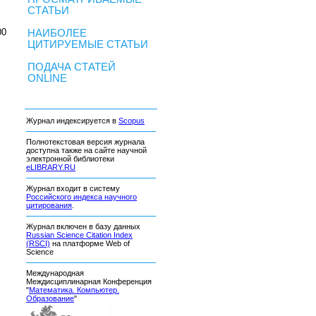
СТАТЬИ
00
НАИБОЛЕЕ
ЦИТИРУЕМЫЕ СТАТЬИ
ПОДАЧА СТАТЕЙ
ONLINE
Журнал индексируется в
Scopus
Полнотекстовая версия журнала
доступна также на сайте научной
электронной библиотеки
eLIBRARY.RU
Журнал входит в систему
Российского индекса научного
цитирования
.
Журнал включен в базу данных
Russian Science Citation Index
(RSCI)
на платформе Web of
Science
Международная
Междисциплинарная Конференция
"
Математика. Компьютер.
Образование
"