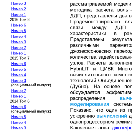
рассматриваемой модели
Номер 3
Номер 2
методика расчета вольт
Номер 1
ДДП, представлены два в
2016 Том 8
Продемонстрировано вл
Номер 6
связи между ДДП на
Номер 5
характеристики в ра
Номер 4
Представлены резуль
Номер 3
различными параме
Номер 2
джозефсоновских перехо
Номер 1
количества задействова
2015 Том 7
узлов. Расчеты выполнен
Номер 6
HybriLIT и ЦИВК Много
Номер 5
вычислительного компле
Номер 4
технологий Объединенног
Номер 3
(специальный выпуск)
(Дубна). На основе п
Номер 2
обсуждается эффектив
Номер 1
распределения
вычи
2014 Том 6
моделирования
системы
Номер 6
Показано, что один из 
(специальный выпуск)
ускорению
вычислений
д
Номер 5
однопроцессорном режиме
Номер 4
Ключевые слова:
джозефс
Номер 3