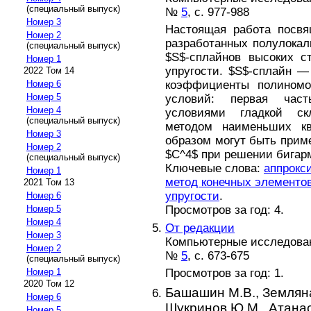
(специальный выпуск)
№
5
, с. 977-988
Номер 3
Настоящая работа посвя
Номер 2
разработанных полулока
(специальный выпуск)
$S$-сплайнов высоких с
Номер 1
упругости. $S$-сплайн —
2022 Том 14
коэффициенты полиномо
Номер 6
Номер 5
условий: первая част
Номер 4
условиями гладкой ск
(специальный выпуск)
методом наименьших кв
Номер 3
образом могут быть прим
Номер 2
$C^4$ при решении бигарм
(специальный выпуск)
Ключевые слова:
аппрокс
Номер 1
метод конечных элементо
2021 Том 13
упругости
.
Номер 6
Просмотров за год: 4.
Номер 5
Номер 4
От редакции
Номер 3
Компьютерные исследова
Номер 2
№
5
, с. 673-675
(специальный выпуск)
Номер 1
Просмотров за год: 1.
2020 Том 12
Башашин М.В.,
Земляна
Номер 6
Шукринов Ю.М.,
Атанас
Номер 5