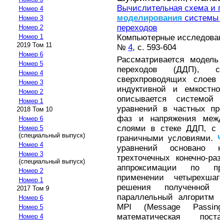
Вычислительная схема и 
Номер 4
моделирования
системы 
Номер 3
переходов
Номер 2
Компьютерные исследова
Номер 1
2019 Том 11
№
4
, с. 593-604
Номер 6
Рассматривается модель
Номер 5
переходов (ДДП), с
Номер 4
сверхпроводящих слоев
Номер 3
индуктивной и емкостн
Номер 2
описывается системой
Номер 1
уравнений в частных пр
2018 Том 10
фаз и напряжения меж
Номер 6
слоями в стеке ДДП, с
Номер 5
(специальный выпуск)
граничными условиями.
Номер 4
уравнений основано 
Номер 3
трехточечных конечно-р
(специальный выпуск)
аппроксимации по пр
Номер 2
применении четырехша
Номер 1
решения полученной 
2017 Том 9
параллельный алгоритм 
Номер 6
MPI (Message Passin
Номер 5
математическая по
Номер 4