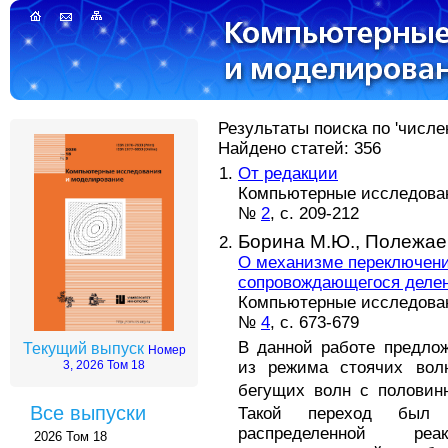
Результаты поиска по 'числе
Найдено статей: 356
От редакции
Компьютерные исследова
№
2
, с. 209-212
Борина М.Ю.,
Полежаев
О механизме переключени
сопровождающегося деле
Компьютерные исследова
№
4
, с. 673-679
В данной работе предло
Текущий выпуск
Номер
из режима стоячих вол
3, 2026 Том 18
бегущих волн с половин
Все выпуски
Такой переход был о
распределенной реак
2026 Том 18