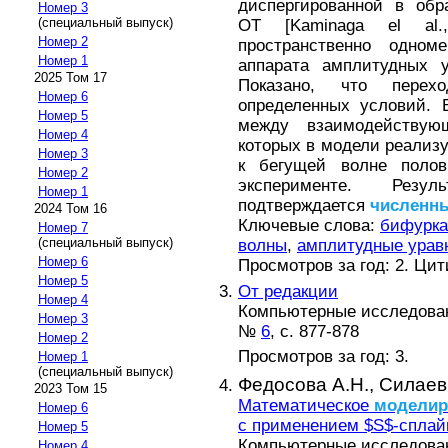
диспергированной в обр
Номер 3
(специальный выпуск)
OT [Kaminaga el al.
Номер 2
пространственно одном
Номер 1
аппарата амплитудных у
2025 Том 17
Показано, что перех
Номер 6
определенных условий. 
Номер 5
между взаимодейству
Номер 4
которых в модели реализу
Номер 3
к бегущей волне полов
Номер 2
эксперименте. Резул
Номер 1
подтверждается
численн
2024 Том 16
Ключевые слова:
бифурка
Номер 7
(специальный выпуск)
волны
,
амплитудные урав
Номер 6
Просмотров за год: 2. Ци
Номер 5
От редакции
Номер 4
Компьютерные исследова
Номер 3
№
6
, с. 877-878
Номер 2
Просмотров за год: 3.
Номер 1
(специальный выпуск)
Федосова А.Н.,
Силаев
2023 Том 15
Математическое
моделир
Номер 6
с применением $S$-сплай
Номер 5
Компьютерные исследова
Номер 4