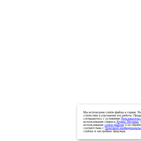
Мы используем cookie-файлы и сервис Ян
статистики и улучшения его работы. Прод
соглашаетесь с условиями
Пользовательс
использования сервиса
Яндекс.Метрика
,
использование
cookie-файлов
и на обрабо
соответствии с
Политикой конфиденциаль
cookies в настройках браузера.