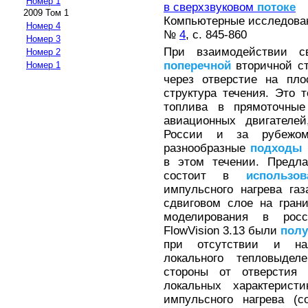
Номер 1
в сверхзвуковом
потоке
2009 Том 1
Компьютерные исследовани
Номер 4
№
4
, с. 845-860
Номер 3
При взаимодействии с
Номер 2
поперечной
вторичной ст
Номер 1
через отверстие на пло
структура течения. Это 
топлива в прямоточные
авиационных двигателе
России и за рубежом
разнообразные
подходы
в этом течении. Предл
состоит в
использов
импульсного нагрева га
сдвиговом слое на гран
моделирования в росс
FlowVision 3.13 были
пол
при отсутствии и нал
локального тепловыд
стороны от отверстия 
локальных характерист
импульсного нагрева (с