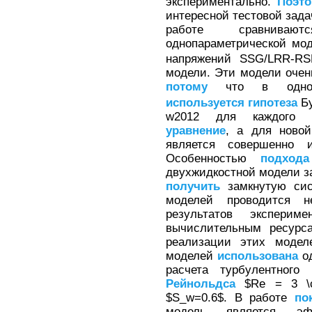
экспериментально.
Поэт
интересной тестовой зада
работе сравниваю
однопараметрической мо
напряжений SSG/LRR-RS
модели. Эти модели очен
потому
что в однопа
используется
гипотеза
Бу
w2012 для каждого н
уравнение
, а для новой
является совершенно
Особенностью
подхода
двухжидкостной модели за
получить
замкнутую си
моделей проводится 
результатов экспер
вычислительным ресурс
реализации этих моде
моделей
использована
од
расчета турбулентного
Рейнольдса
$Re = 3 \cd
$S_w=0.6$. В работе
по
модель является эф