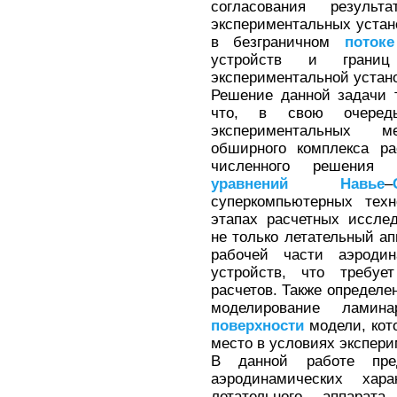
согласования резуль
экспериментальных устан
в безграничном
потоке
устройств и гран
экспериментальной устано
Решение данной задачи т
что, в свою очере
экспериментальных м
обширного комплекса ра
численного решени
уравнений
Навье
–
суперкомпьютерных тех
этапах расчетных иссле
не только летательный ап
рабочей части аэрод
устройств, что требу
расчетов. Также определе
моделирование ламина
поверхности
модели, кот
место в условиях экспери
В данной работе пред
аэродинамических хара
летательного аппара