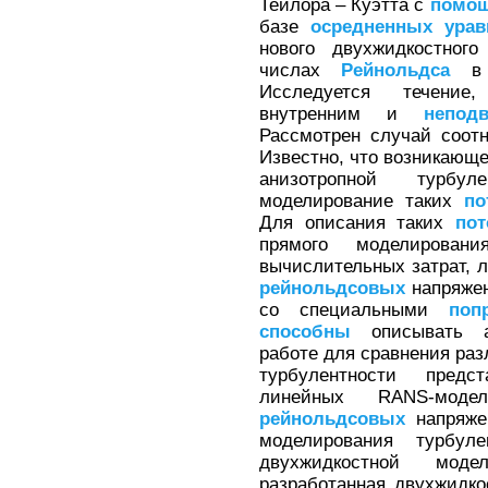
Тейлора – Куэтта с
помо
базе
осредненных
урав
нового двухжидкостног
числах
Рейнольдса
в д
Исследуется течение
внутренним и
непод
Рассмотрен случай соот
Известно, что возникающе
анизотропной турбул
моделирование таких
по
Для описания таких
пот
прямого моделирован
вычислительных затрат, 
рейнольдсовых
напряжен
со специальными
поп
способны
описывать ан
работе для сравнения ра
турбулентности предс
линейных RANS-мод
рейнольдсовых
напряже
моделирования турбу
двухжидкостной мо
разработанная двухжидко