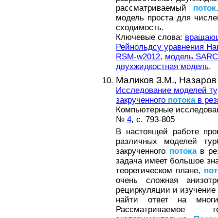
рассматриваемый
поток
модель проста для числ
сходимость.
Ключевые слова:
вращающ
Рейнольдсу уравнения На
RSM-w2012
,
модель SARC
двухжидкостная модель
.
Маликов З.М.,
Назаров 
Исследование моделей ту
закрученного
потока
в рез
Компьютерные исследовани
№
4
, с. 793-805
В настоящей работе про
различных моделей тур
закрученного
потока
в ре
задача имеет большое знач
теоретическом плане,
по
очень сложная анизотр
рециркуляции и изучение
найти ответ на мно
Рассматриваемое 