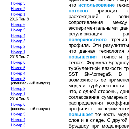
Номер 3
что
использование
техно
Номер 2
потоков
приводит к 
Номер 1
расхождений в вели
2016 Том 8
сопротивления межд
Номер 6
экспериментальными дан
Номер 5
регуляризация ра
Номер 4
поверхностного
трения
Номер 3
профиля. Эти результат
Номер 2
что данная технология
Номер 1
повышения
точности ра
2015 Том 7
сетках. Формула Брэдшо
Номер 6
турбулентной вязкости т
Номер 5
Номер 4
SST $k–\omega$. В н
Номер 3
возможность ее применен
(специальный выпуск)
модели турбулентности.
Номер 2
что, с одной стороны, да
Номер 1
согласование суммарных 
2014 Том 6
распределения коэффи
Номер 6
профиля с эксперимент
(специальный выпуск)
повышает
точность моде
Номер 5
слое и в следе. С другой
Номер 4
Номер 3
Брэдшоу при моделирова