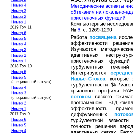
Номер 4
Методические аспекты чи
Номер 3
обтекания на локально-ад
Номер 2
пристеночных функций
Номер 1
Компьютерные исследовани
2019 Том 11
№
6
, с. 1269-1290
Номер 6
Работа
посвящена
иссле
Номер 5
эффективности решени
Номер 4
Изучаются методически
Номер 3
адаптивных неструкту
Номер 2
пристеночных функций
Номер 1
2018 Том 10
турбулентных течений
Номер 6
Интегрируются
осредне
Номер 5
Навье
–
Стокса
, которые
(специальный выпуск)
турбулентности $k–\varep
Номер 4
крылового профиля RAE
Номер 3
потоком
вязкого сжимае
(специальный выпуск)
программном ВГД-компл
Номер 2
эффективность приме
Номер 1
диффузионных
потоко
2017 Том 9
Номер 6
турбулентной вязкост
Номер 5
точность решения аэрод
Номер 4
адаптивных сетках. Рез