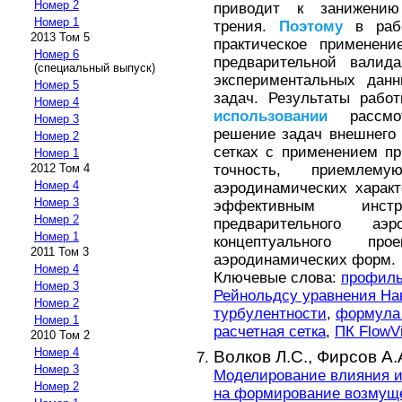
Номер 2
приводит к занижени
Номер 1
трения.
Поэтому
в рабо
2013 Том 5
практическое применен
Номер 6
предварительной валид
(специальный выпуск)
экспериментальных данн
Номер 5
задач. Результаты раб
Номер 4
использовании
рассмот
Номер 3
решение задач внешнего 
Номер 2
сетках с применением п
Номер 1
точность, приемлем
2012 Том 4
Номер 4
аэродинамических характ
Номер 3
эффективным инст
Номер 2
предварительного аэро
Номер 1
концептуального пр
2011 Том 3
аэродинамических форм.
Номер 4
Ключевые слова:
профиль
Номер 3
Рейнольдсу уравнения На
Номер 2
турбулентности
,
формула
Номер 1
расчетная сетка
,
ПК FlowVi
2010 Том 2
Номер 4
Волков Л.С.,
Фирсов А.
Номер 3
Моделирование влияния и
Номер 2
на формирование возмущ