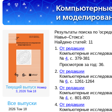
Результаты поиска по 'осре
Навье–Стокса':
Найдено статей: 11
От редакции
Компьютерные исследовани
№
4
, с. 379-381
Просмотров за год: 36.
От редакции
Компьютерные исследовани
№
6
, с. 1261-1264
Текущий выпуск
От редакции
Номер
3, 2026 Том 18
Компьютерные исследовани
№
4
, с. 801-803
Все выпуски
От редакции
Компьютерные исследовани
2026 Том 18