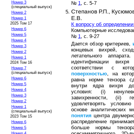
Номер 3
№
1
, с. 5-7
(специальный выпуск)
Степанов Р.П.,
Кусюмов
Номер 2
Е.В.
Номер 1
2025 Том 17
К вопросу об определении
Номер 6
Компьютерные исследовани
Номер 5
№
1
, с. 9-27
Номер 4
Дается обзор критериев,
Номер 3
концевых вихрей, сх
Номер 2
летательного аппарата
Номер 1
идентификации вихр
2024 Том 16
соответствии с кот
Номер 7
(специальный выпуск)
поверхностью
, на кото
Номер 6
равна норме тензора с
Номер 5
внутри ядра вихря 
Номер 4
условия: (i) ненуле
Номер 3
завихренности, (ii)
Номер 2
удовлетворять условию
Номер 1
основе аналитических м
(специальный выпуск)
понятия
центра двумерног
2023 Том 15
распределение принимае
Номер 6
больше нормы тензор
Номер 5
осесимметричного 2D-
Номер 4