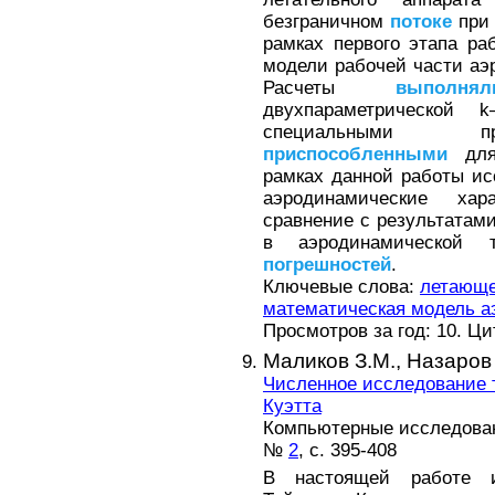
безграничном
потоке
при 
рамках первого этапа р
модели рабочей части аэ
Расчеты
выполнял
двухпараметрической 
специальными пр
приспособленными
для 
рамках данной работы и
аэродинамические ха
сравнение с результатам
в аэродинамической
погрешностей
.
Ключевые слова:
летающе
математическая модель а
Просмотров за год: 10. Ц
Маликов З.М.,
Назаров 
Численное исследование 
Куэтта
Компьютерные исследовани
№
2
, с. 395-408
В настоящей работе 