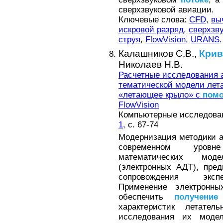
сверхзвуковой авиации.
Ключевые слова:
CFD
,
вы
искровой разряд
,
сверхзву
струя
,
FlowVision
,
URANS
.
Калашников С.В.,
Кри
Николаев Н.В.
Расчетные исследования 
тематической модели лет
«летающее крыло» с
пом
FlowVision
Компьютерные исследовани
1
, с. 67-74
Модернизация методики а
современном уро
математических мод
(электронных АДТ), пре
сопровождения экспе
Применение электронн
обеспечить
получение
характеристик летате
исследования их модел