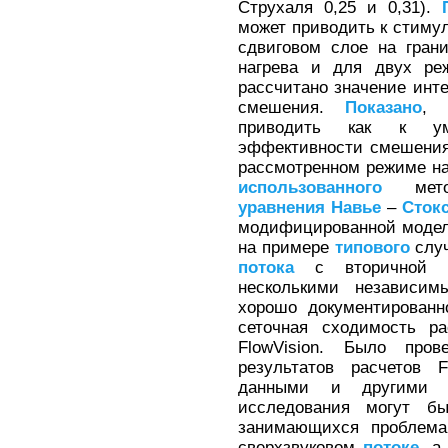
Струхаля 0,25 и 0,31).
может приводить к стим
сдвиговом слое на гран
нагрева и для двух ре
рассчитано значение инт
смешения.
Показано
, 
приводить как к ум
эффективности смешения,
рассмотренном режиме на
использованного
метод
уравнения
Навье
–
Сток
модифицированной модель
на примере
типового
случ
потока
с вторичной
несколькими независим
хорошо документирован
сеточная сходимость р
FlowVision. Было пров
результатов расчетов F
данными и другими р
исследования могут 
занимающихся проблема
сверхзвуковом
потоке
, а