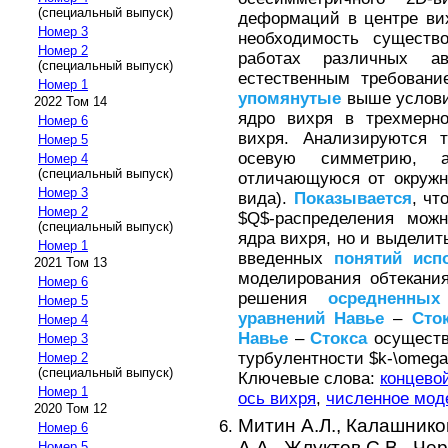
(специальный выпуск)
деформаций в центре ви
Номер 3
необходимость существ
Номер 2
работах различных а
(специальный выпуск)
естественным требовани
Номер 1
упомянутые
выше условия 
2022 Том 14
ядро вихря в трехмер
Номер 6
вихря. Анализируются 
Номер 5
осевую симметрию, 
Номер 4
(специальный выпуск)
отличающуюся от окружно
Номер 3
вида).
Показывается
, чт
Номер 2
$Q$-распределения можн
(специальный выпуск)
ядра вихря, но и выделит
Номер 1
введенных
понятий
исп
2021 Том 13
моделирования обтекания
Номер 6
решения
осредненных
Номер 5
уравнений
Навье
–
Сто
Номер 4
Навье
–
Стокса
осуществ
Номер 3
турбулентности $k-\omega
Номер 2
(специальный выпуск)
Ключевые слова:
концево
Номер 1
ось вихря
,
численное мод
2020 Том 12
Митин А.Л.,
Калашников
Номер 6
А.А.,
Жлуктов С.В.,
Чер
Номер 5