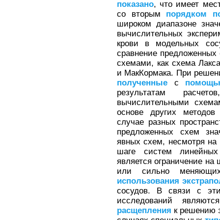
показано
, что имеет мес
со вторым
порядком
п
широком диапазоне знач
вычислительных экспер
крови в модельных сос
сравнение предложенных
схемами, как схема Лакс
и МакКормака. При реше
полученные
с
помощь
результатам расчет
вычислительными схем
основе других методов
случае разных пространс
предложенных схем зна
явных схем, несмотря на
шаге систем линейных
является ограничение на
или сильно меняющих
использования
экстрапо
сосудов. В связи с эт
исследований являют
расщепления
к решению 