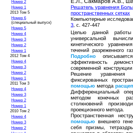
Е.Л.,
Сакмаров А.В.,
Ша
Номер 2
Решатель уравнения Боль
Номер 1
2013 Том 5
пространственных сетках
Номер 6
Компьютерные исследовани
(специальный выпуск)
3
, с. 427-447
Номер 5
Целью данной работы 
Номер 4
универсальной вычисл
Номер 3
кинетического уравнен
Номер 2
течений разреженного г
Номер 1
Подробно
описывается
2012 Том 4
Номер 4
эффективность демонс
Номер 3
современной конструкции
Номер 2
Решение уравнени
Номер 1
фиксированных простран
2011 Том 3
помощью
метода
расще
Номер 4
Дифференциальный опер
Номер 3
методом конечных раз
Номер 2
столкновений производ
Номер 1
проекционного метода.
2010 Том 2
Пространственная нестр
Номер 4
помощью
внешнего гене
Номер 3
себя призмы, тетраэдр
Номер 2