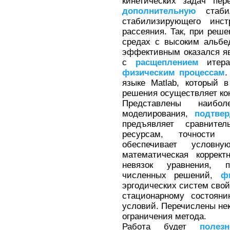
кинетических задач пе
дополнительную
стабил
стабилизирующего инст
рассеяния. Так, при реше
средах с высоким альбе
эффективным оказался я
с
расщеплением
итера
физическим
процессам
.
языке Matlab, который 
решения осуществляет кон
Представлены наибол
моделирования,
подтве
предъявляет сравнит
ресурсам, точности 
обеспечивает условн
математическая коррек
невязок уравнения, 
численных решений,
ф
эргодических систем сво
стационарному состоян
условий. Перечислены не
ограничения метода.
Работа будет
полезн