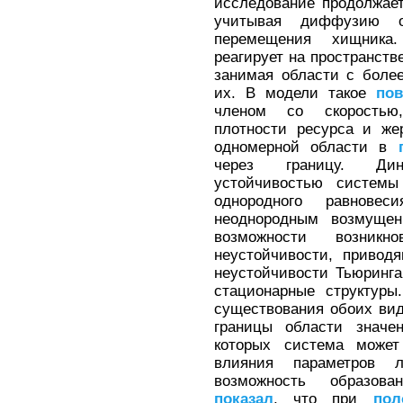
исследование продолжае
учитывая диффузию о
перемещения хищник
реагирует на пространств
занимая области с боле
их. В модели такое
пов
членом со скорость
плотности ресурса и же
одномерной области в
через границу. Дин
устойчивостью системы 
однородного равнове
неоднородным возмущен
возможности возник
неустойчивости, привод
неустойчивости Тьюринга
стационарные структур
существования обоих ви
границы области значе
которых система мож
влияния параметров 
возможность образова
показал
, что при
пол