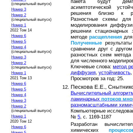
пакета будут демп
(специальный выпуск)
асимптотической уст
Номер 3
решения близко к р
Номер 2
Разностные схемы дл
(специальный выпуск)
моделирования диффузи
Номер 1
2022 Том 14
решении стационарных 
Номер 6
методе
расщепления
для 
Номер 5
Полученные
результаты
Номер 4
сравнении друг с другом
(специальный выпуск)
разностных схем метода
Номер 3
для численного моделиро
Номер 2
Ключевые слова:
метод р
(специальный выпуск)
диффузия
,
устойчивость
Номер 1
Просмотров за год: 25.
2021 Том 13
Номер 6
Пескова Е.Е.,
Снытнико
Номер 5
Вычислительный алгоритм
Номер 4
ламинарных
потоков
мно
Номер 3
разномасштабными хими
Номер 2
Компьютерные исследовани
(специальный выпуск)
№
5
, с. 1169-1187
Номер 1
2020 Том 12
Разработан вычислит
Номер 6
химических
процессо
Номер 5