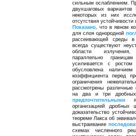
сильным ослаблением. П
двухшаговых вариантов 
некоторых из них иссл
отсутствия устойчивости 
Показано
, что в явном 
для слоя однородной
пог
рассеивающей среды в 
всегда существуют неус
области излучения
параллельно граница
усиливается с ростом
обусловлена наличием
коэффициента перед про
ограничения нежелате
рассмотрены различные
на два и три дробны
предпочтительными
яв
организацией дробных ш
доказательство устойчив
теореме Лакса об эквивал
выстраивание
последова
схемах численного ре