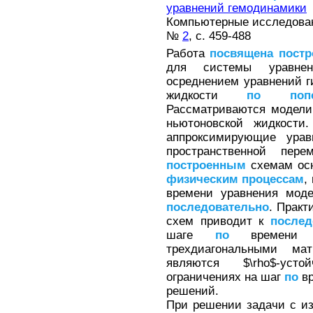
уравнений гемодинамики
Компьютерные исследовани
№
2
, с. 459-488
Работа
посвящена
пост
для системы уравне
осреднением уравнений 
жидкости
по
поп
Рассматриваются модели 
ньютоновской жидкости
аппроксимирующие ура
пространственной пер
построенным
схемам ос
физическим
процессам
,
времени уравнения моде
последовательно
. Практ
схем приводит к
послед
шаге
по
времени 
трехдиагональными м
являются $\rho$-уст
ограничениях на шаг
по
вр
решений.
При решении задачи с и