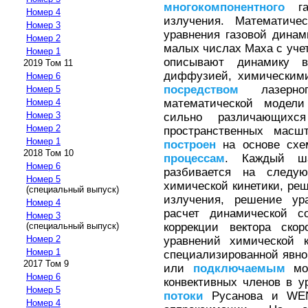
многокомпонентного
газ
Номер 4
излучения. Математиче
Номер 3
уравнения газовой дина
Номер 2
малых числах Маха с уче
Номер 1
описывают динамику в
2019 Том 11
диффузией, химическим
Номер 6
посредством
лазерног
Номер 5
математической модели
Номер 4
Номер 3
сильно различающих
Номер 2
пространственных масш
Номер 1
построен
на основе сх
2018 Том 10
процессам
. Каждый ш
Номер 6
разбивается на следу
Номер 5
химической кинетики, ре
(специальный выпуск)
излучения, решение ур
Номер 4
расчет динамической с
Номер 3
коррекции вектора ско
(специальный выпуск)
Номер 2
уравнений химической 
Номер 1
специализированной явн
2017 Том 9
или
подключаемым
мод
Номер 6
конвективных членов в 
Номер 5
потоки
Русанова и WE
Номер 4