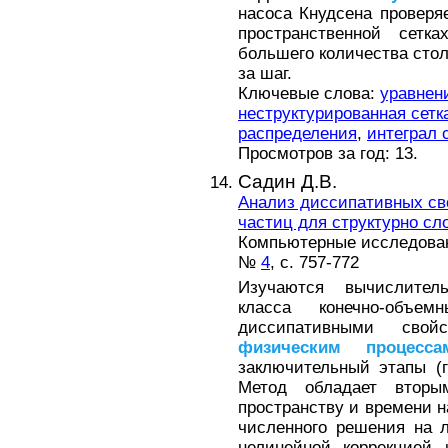
насоса Кнудсена проверя
пространственной сет
большего количества стол
за шаг.
Ключевые слова:
уравнен
неструктурированная сетк
распределения
,
интеграл 
Просмотров за год: 13.
Садин Д.В.
Анализ диссипативных св
частиц для структурно сл
Компьютерные исследовани
№
4
, с. 757-772
Изучаются вычислитель
класса конечно-объе
диссипативными св
физическим
процесса
заключительный этапы (
Метод обладает вто
пространству и времени н
численного решения на 
нелинейной коррекцией 