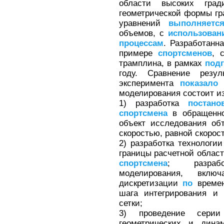
области высоких гра
геометрической формы гр
уравнений
выполняетс
объемов, с
использован
процессам
. Разработанн
примере
спортсменов
, 
трамплина, в рамках
подг
году. Сравнение резул
эксперимента
показало
х
моделирования состоит 
1) разработка
постано
спортсмена
в обращен
объект исследования о
скоростью, равной скорос
2) разработка технологи
границы расчетной облас
спортсмена
; разрабо
моделирования, вкл
дискретизации
по
времен
шага интегрирования и 
сетки;
3) проведение сер
геометрических и дин