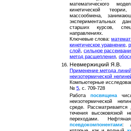
математического моде
кинетической теории
массообмена, занимаю
экспериментальных да
старших курсов, спе
направлениях.
Ключевые слова:
математ
кинетическое уравнение
,
слой
,
сильное рассеивани
метод расщепления
,
обос
Невмержицкий Я.В.
Применение метода линий 
неизотермической нелин
Компьютерные исследовани
№
5
, с. 709-728
Работа
посвящена
числ
неизотермической нел
среде. Рассматривается
течения высоковязкой 
переходами. Нефтян
псевдокомпонентами
: 
которые, как и водный
к