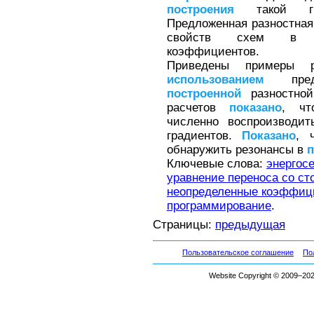
построения
такой гиб
Предложенная разностная
свойств схем в пр
коэффициентов.
Приведены примеры р
использованием
пред
построенной
разностной
расчетов
показано
, чт
численно воспроизводи
градиентов.
Показано
, 
обнаружить резонансы в
Ключевые слова:
энергос
уравнение переноса со ст
неопределенные коэффиц
программирование
.
Страницы:
предыдущая
Пользовательское соглашение
По
Website Copyright © 2009–2