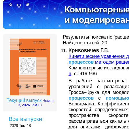
Результаты поиска по 'расщ
Найдено статей: 20
Кривовичев Г.В.
Кинетические уравнения
процессов
методом решет
Компьютерные исследовани
6
, с. 919-936
В работе рассмотрена 
уравнений с релаксаци
Гросса–Крука для модел
процессов
с
помощь
Текущий выпуск
Номер
Больцмана. Коэффициент
3, 2026 Том 18
скоростей, определяемы
пространстве скоро
Все выпуски
рассматриваться как аль
2026 Том 18
для описания диффузи