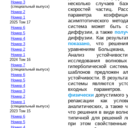
Номер 3
несколько случаев ба
(специальный выпуск)
скоростей частиц. Ра
Номер 2
параметра коэфф
Номер 1
асимптотического мето
2025 Том 17
система может быть с
Номер 6
диффузии, а также
полу
Номер 5
диффузии. Как результа
Номер 4
показано
, что решен
Номер 3
уравнениям Больцмана,
Номер 2
Анализ устойчиво
Номер 1
2024 Том 16
исследования волновы
Номер 7
гиперболической систем
(специальный выпуск)
шаблонов предложен ал
Номер 6
устойчивости. В результ
Номер 5
системы являются уст
Номер 4
входных параметров.
Номер 3
физически
допустимого 
Номер 2
релаксации как усло
Номер 1
аналитических, а также
(специальный выпуск)
2023 Том 15
что решения в виде волн
Номер 6
типичной для решений л
Номер 5
при этом свойственные
Номер 4