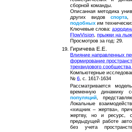
сборной команды.
Описанная методика уни
других видов
спорта
,
подобных
им технических
Ключевые слова:
аэродин
FlowVision
,
прыжки на лыж
Просмотров за год: 29.
Гиричева Е.Е.
Влияние направленных п
формирование пространст
трехвидового сообщества
Компьютерные исследовани
№
6
, с. 1617-1634
Рассматривается модель
временную динамику с
популяций
, представля
Локальные взаимодейс
«хищник – жертва», пр
жертву, но и ресурс, 
предыдущей работе авто
без учета пространст