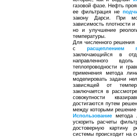
газовой фазе. Нефть проя
ее фильтрация не
подч
закону Дарси. При мо
зависимость плотности и
но и улучшение реолог
температуры.
Для численного решения 
с
расщеплением
заключающийся в отде
направленного вдол
теплопроводности и гра
применения метода лин
моделировать задачи не
зависящей от темпер
заключается в рассмот
совокупности квазира
достигаются путем решен
между которыми решение п
Использование
метода 
ускорить расчеты филь
достоверную картину р
системы происходит на с