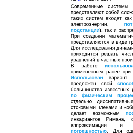
Современные систем
представляют собой слож
таких систем входят как
электроэнергии,
пот
подстанции
), так и расп
При создании математич
представляются в виде г
Для исследования динами
приходится решать чис
уравнений в частных прои
В работе
использов
примененным ранее при
Использован
вариант 
предложен свой
спосо
большинства известных
по
физическим
проце
отдельно диссипативн
стоковыми членами и «об
делает возможным
по
инвариантов Римана,
аппроксимации и м
погрешностью
. Для од