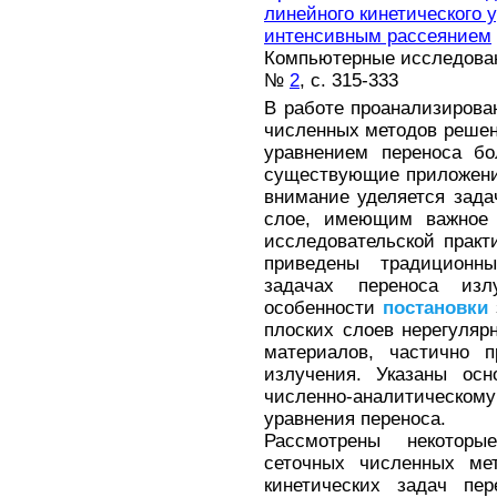
линейного кинетического 
интенсивным рассеянием
Компьютерные исследовани
№
2
, с. 315-333
В работе проанализирова
численных методов решен
уравнением переноса бо
существующие приложения
внимание уделяется зада
слое, имеющим важное 
исследовательской практ
приведены традиционн
задачах переноса изл
особенности
постановки
плоских слоев нерегуляр
материалов, частично п
излучения. Указаны ос
численно-аналитическому
уравнения переноса.
Рассмотрены некотор
сеточных численных ме
кинетических задач пе