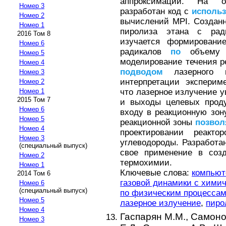
аппроксимации. На
Номер 3
разработан код с
исполь
Номер 2
вычислений MPI. Создан
Номер 1
пиролиза этана с рад
2016 Том 8
изучается формирование
Номер 6
радикалов
по
объему р
Номер 5
моделирование течения ре
Номер 4
подводом
лазерного и
Номер 3
интерпретации эксперим
Номер 2
что лазерное излучение у
Номер 1
2015 Том 7
и выходы целевых проду
Номер 6
входу в реакционную зо
Номер 5
реакционной зоны
позвол
Номер 4
проектировании реакт
Номер 3
углеводороды. Разработа
(специальный выпуск)
свое применение в созд
Номер 2
термохимии.
Номер 1
Ключевые слова:
компьют
2014 Том 6
газовой динамики с хими
Номер 6
(специальный выпуск)
по физическим процесса
Номер 5
лазерное излучение
,
пиро
Номер 4
Гаспарян М.М.,
Самоно
Номер 3