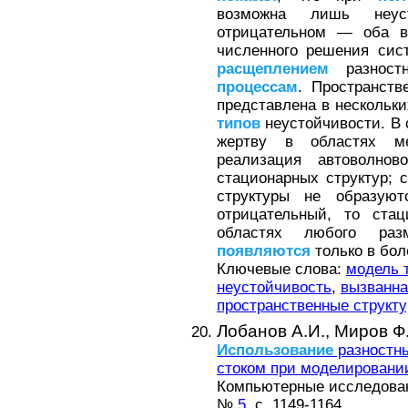
возможна лишь неус
отрицательном — оба в
численного решения си
расщеплением
разност
процессам
. Пространств
представлена в нескольк
типов
неустойчивости. В
жертву в областях м
реализация автоволнов
стационарных структур; 
структуры не образую
отрицательный, то стац
областях любого разм
появляются
только в бол
Ключевые слова:
модель 
неустойчивость
,
вызванна
пространственные структ
Лобанов А.И.,
Миров Ф.
Использование
разностны
стоком при моделировани
Компьютерные исследовани
№
5
, с. 1149-1164