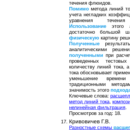
течения флюидов.
Помимо
метода линий то
учета негладких коэффи
уравнения течения
Использование
этого 
достаточно большой 
физическую
картину реш
Полученные
результа
аналитическими решен
полученными
при расчет
проведенных тестовы
количеству линий тока, а
тока обосновывает примен
уменьшение времен
традиционными методам
значимость этого
подход
Ключевые слова:
расщепл
метод линий тока
,
композ
нелинейная фильтрация
.
Просмотров за год: 18.
Кривовичев Г.В.
Разностные схемы
расще