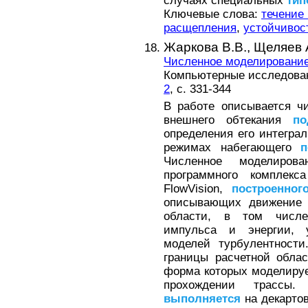
случаях специальных
тип
Ключевые слова:
течение
расщепления
,
устойчивос
Жаркова В.В.,
Щеляев 
Численное моделирование
Компьютерные исследовани
2
, с. 331-344
В работе описывается ч
внешнего обтекания
по
определения его интегра
режимах набегающего
п
Численное моделиро
программного комплекс
FlowVision,
построенног
описывающих движение ж
области, в том числе
импульса и энергии, у
моделей турбулентност
границы расчетной обла
форма которых моделиру
прохождении трассы.
выполняется
на декартов