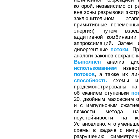
которой, независимо от р
вне зоны разрывови экст
заключительном этап
примитивные переменны
энергия) путем взве
аддитивной комбинаци
аппроксимаций. Затем
дивергентные
потоки
. П
аналоги законов сохранен
Выполнен
анализ дисс
использованием
извест
потоков
, а также их ли
способность
схемы и к
продемонстрированы н
обтеканием ступеньки
по
20, двойным маховским 
и с импульсным сжатием
вязкости метода на
неустойчивости на к
Установлено, что уменьш
схемы в задаче с импу
разрушению симметри