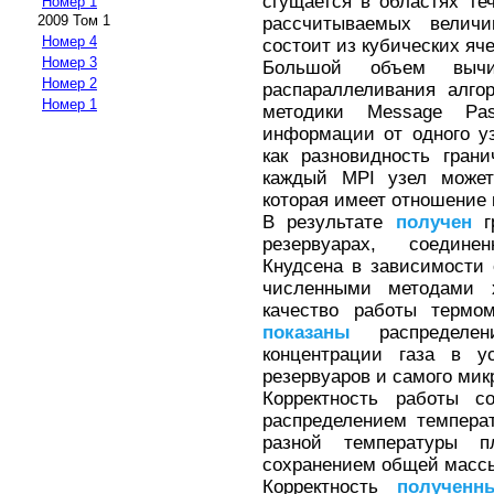
сгущается в областях т
Номер 1
2009 Том 1
рассчитываемых величи
Номер 4
состоит из кубических яче
Номер 3
Большой объем вычис
Номер 2
распараллеливания алго
Номер 1
методики Message Pass
информации от одного у
как разновидность гран
каждый MPI узел может 
которая имеет отношение к
В результате
получен
гр
резервуарах, соедин
Кнудсена в зависимости 
численными методами ха
качество работы термом
показаны
распределен
концентрации газа в у
резервуаров и самого мик
Корректность работы с
распределением темпера
разной температуры 
сохранением общей массы
Корректность
полученн