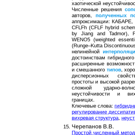
хаотической неустойчивос
Численные решения
соп
авторов,
полученных
п
аппроксимации: КАБАРЕ, H
CFLFh (CFLF hybrid scheme
by Jiang and Tadmor), P
WENO5 (weighted essentia
(Runge–Kutta Discontinuou
нелинейной
интерполяц
достоинствам гибридного
расширенные возможност
и смешанного
типов
, хор
дисперсионных свойст
простоты и высокой раз
сложной ударно-волн
неустойчивости и вих
границах.
Ключевые слова:
гибридн
регулирование диссипати
вихревая структура
,
неуст
Черепанов В.В.
Простой численный мето