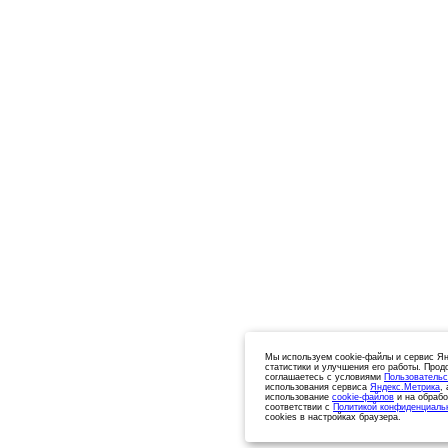
Мы используем cookie-файлы и сервис Ян
статистики и улучшения его работы. Прод
соглашаетесь с условиями
Пользовательс
использования сервиса
Яндекс.Метрика
,
использование
cookie-файлов
и на обрабо
соответствии с
Политикой конфиденциаль
cookies в настройках браузера.