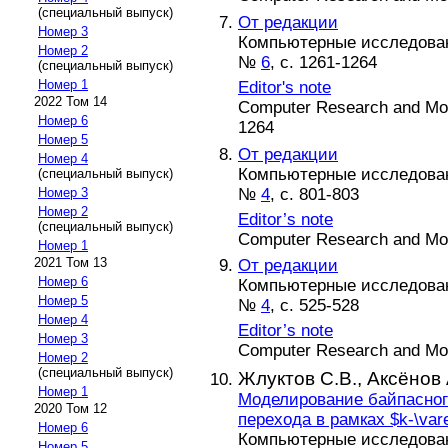
(специальный выпуск)
От редакции
Номер 3
Компьютерные исследовани
Номер 2
№
6
, с. 1261-1264
(специальный выпуск)
Номер 1
Editor's note
2022 Том 14
Computer Research and Mode
Номер 6
1264
Номер 5
От редакции
Номер 4
Компьютерные исследовани
(специальный выпуск)
№
4
, с. 801-803
Номер 3
Номер 2
Editor’s note
(специальный выпуск)
Computer Research and Mode
Номер 1
2021 Том 13
От редакции
Номер 6
Компьютерные исследовани
Номер 5
№
4
, с. 525-528
Номер 4
Editor’s note
Номер 3
Computer Research and Mode
Номер 2
(специальный выпуск)
Жлуктов С.В.,
Аксёнов 
Номер 1
Моделирование байпасног
2020 Том 12
перехода в рамках $k-\var
Номер 6
Компьютерные исследовани
Номер 5