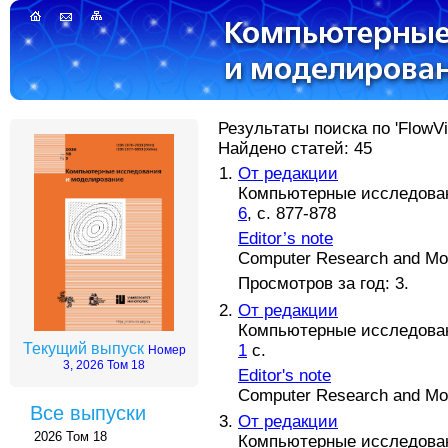
Результаты поиска по 'FlowVis
Найдено статей: 45
От редакции
Компьютерные исследовани
6
, с. 877-878
Editor’s note
Computer Research and Mode
Просмотров за год: 3.
От редакции
Компьютерные исследовани
Текущий выпуск
1
с.
Номер
3, 2026 Том 18
Editor's note
Computer Research and Mode
Все выпуски
От редакции
2026 Том 18
Компьютерные исследовани