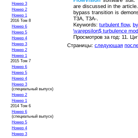
FlowVision
software suit.
Номер 3
are discussed in the article
Номер 2
bypass transition is demon
Номер 1
T3A, T3A-.
2016 Том 8
Keywords:
turbulent flow
,
by
Номер 6
\varepsilon$ turbulence mod
Номер 5
Просмотров за год: 11. Ц
Номер 4
Номер 3
Страницы:
следующая
посл
Номер 2
Номер 1
2015 Том 7
Номер 6
Номер 5
Номер 4
Номер 3
(специальный выпуск)
Номер 2
Номер 1
2014 Том 6
Номер 6
(специальный выпуск)
Номер 5
Номер 4
Номер 3