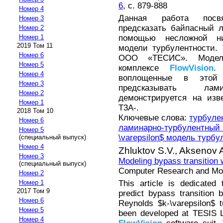
6
, с. 879-888
Номер 4
Данная работа посв
Номер 3
предсказать байпасный 
Номер 2
помощью несложной низк
Номер 1
2019 Том 11
модели турбулентности.
Номер 6
ООО «ТЕСИС». Модель
Номер 5
комплексе
FlowVision
.
Номер 4
воплощенные в этой 
Номер 3
предсказывать лами
Номер 2
демонстрируется на изв
Номер 1
T3A-.
2018 Том 10
Ключевые слова:
турбуле
Номер 6
ламинарно-турбулентный 
Номер 5
\varepsilon$ модель турбу
(специальный выпуск)
Номер 4
Zhluktov S.V.,
Aksenov A
Номер 3
Modeling bypass transition 
(специальный выпуск)
Computer Research and Mode
Номер 2
This article is dedicated t
Номер 1
2017 Том 9
predict bypass transition
Номер 6
Reynolds $k-\varepsilon$ 
Номер 5
been developed at TESIS L
Номер 4