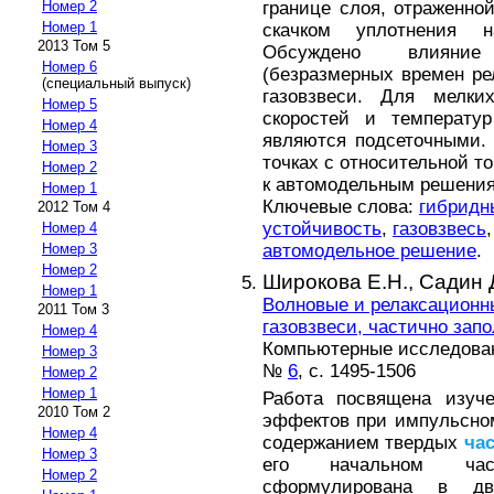
границе слоя, отраженн
Номер 2
Номер 1
скачком уплотнения н
2013 Том 5
Обсуждено влияние
Номер 6
(безразмерных времен ре
(специальный выпуск)
газовзвеси. Для мелк
Номер 5
скоростей и температу
Номер 4
являются подсеточными.
Номер 3
точках с относительной то
Номер 2
к автомодельным решени
Номер 1
Ключевые слова:
гибридн
2012 Том 4
устойчивость
,
газовзвесь
Номер 4
автомодельное решение
.
Номер 3
Номер 2
Широкова Е.Н.,
Садин 
Номер 1
Волновые и релаксационн
2011 Том 3
газовзвеси, частично за
Номер 4
Компьютерные исследовани
Номер 3
№
6
, с. 1495-1506
Номер 2
Номер 1
Работа посвящена изуч
2010 Том 2
эффектов при импульсно
Номер 4
содержанием твердых
ча
Номер 3
его начальном час
Номер 2
сформулирована в дву