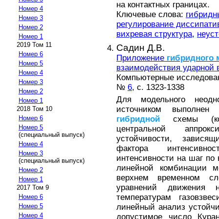
на контактных границах.
Номер 4
Ключевые слова:
гибридн
Номер 3
регулирование диссипати
Номер 2
вихревая структура
,
неуст
Номер 1
2019 Том 11
Садин Д.В.
Номер 6
Приложение
гибридного
Номер 5
взаимодействия ударной 
Номер 4
Компьютерные исследовани
Номер 3
№
6
, с. 1323-1338
Номер 2
Для модельного неодн
Номер 1
источником выполнен 
2018 Том 10
гибридной
схемы (ком
Номер 6
Номер 5
центральной аппрок
(специальный выпуск)
устойчивости, завис
Номер 4
фактора интенсивнос
Номер 3
интенсивности на шаг по
(специальный выпуск)
линейной комбинации м
Номер 2
верхнем временном с
Номер 1
уравнений движения 
2017 Том 9
температурам газовзве
Номер 6
линейный анализ устойчи
Номер 5
Номер 4
допустимое число Кур