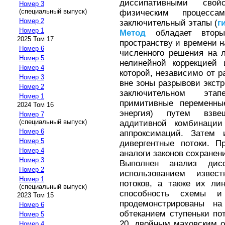
диссипативными сво
Номер 3
(специальный выпуск)
физическим процесс
Номер 2
заключительный этапы (
г
Номер 1
Метод
обладает вторы
2025 Том 17
пространству и времени н
Номер 6
численного решения на 
Номер 5
нелинейной коррекцией 
Номер 4
которой, независимо от р
Номер 3
вне зоны разрывови экст
Номер 2
заключительном этап
Номер 1
примитивные переменные
2024 Том 16
энергия) путем взве
Номер 7
(специальный выпуск)
аддитивной комбинации
Номер 6
аппроксимаций. Затем
Номер 5
дивергентные потоки. П
Номер 4
аналоги законов сохранен
Номер 3
Выполнен анализ дис
Номер 2
использованием извес
Номер 1
потоков, а также их ли
(специальный выпуск)
способность схемы и
2023 Том 15
продемонстрированы н
Номер 6
обтеканием ступеньки по
Номер 5
20, двойным маховским 
Номер 4