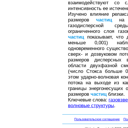
взаимодействуют со 
интенсивность ее истечен
Изучено влияние релакс
размеров
частиц
на д
газодисперсной сред
ограниченного слоя газ
частиц
показывает, что
меньше 0,001) набл
одновременного существо
сверх- и дозвуковом пот
размеров дисперсных 
области двухфазной см
(число Стокса больше 0
этом ударно-волновая кон
потока на выходе из ка
границы энергонесущих 
размеров
частиц
близки.
Ключевые слова:
газовзве
волновые структуры
.
Пользовательское соглашение
По