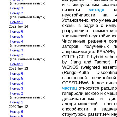
(специальный выпуск)
и с импульсным сжатием
Номер 3
вязкости
метода
на ч
Номер 2
неустойчивости на ко
(специальный выпуск)
Установлено, что уменьш
Номер 1
схемы в задаче с импу
2022 Том 14
разрушению симметри
Номер 6
хаотической неустойчивос
Номер 5
Численные решения сопо
Номер 4
(специальный выпуск)
авторов, полученных 
Номер 3
аппроксимации: КАБАРЕ, H
Номер 2
CFLFh (CFLF hybrid scheme
(специальный выпуск)
by Jiang and Tadmor), P
Номер 1
WENO5 (weighted essentia
2021 Том 13
(Runge–Kutta Discont
Номер 6
взвешенной нелинейн
Номер 5
CCSSR-HW6. К достоин
Номер 4
частиц
относятся расшир
Номер 3
гиперболического и смеш
Номер 2
(специальный выпуск)
диссипативных и дисп
Номер 1
алгоритмической про
2020 Том 12
способности в задача
Номер 6
структурой, развитием н
Номер 5