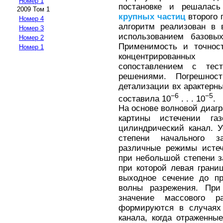
Номер 1
постановке и решалас
2009 Том 1
крупных
частиц
второго 
Номер 4
алгоритм реализован в 
Номер 3
использованием базовых
Номер 2
Применимость и точно
Номер 1
концентрированных
сопоставлением с тес
решениями. Погрешнос
детализации вх арактерн
−6
−5
составила 10
. . . 10
.
На основе волновой диаг
картины истечении газ
цилиндрический канал. У
степени начального з
различные режимы истеч
при небольшой степени з
при которой левая грани
выходное сечение до пр
волны разрежения. При
значение массового 
формируются в случаях 
канала, когда отраженны