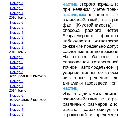
Номер 3
частиц
второго порядка т
Номер 2
при неявном учете трен
Номер 1
частицами
не зависит от
2016 Том 8
взаимодействий, шага ра
Номер 6
фаз (K-устойчивость).
Номер 5
способа расчета исто
Номер 4
безразмерного факто
Номер 3
наблюдается катастрофи
Номер 2
снижение предельно допус
Номер 1
расчетный шаг по времен
2015 Том 7
На основе базовых с
Номер 6
равновесной гетерогенн
Номер 5
точное автомодельное 
Номер 4
ударной волны со слоем
Номер 3
(специальный выпуск)
численное решение дву
Номер 2
динамики газовзвеси пр
Номер 1
частиц
.
2014 Том 6
Изучены динамика движен
Номер 6
взаимодействия с огра
(специальный выпуск)
различных размеров ди
Номер 5
Задача характеризует
Номер 4
отраженной и преломле
Номер 3