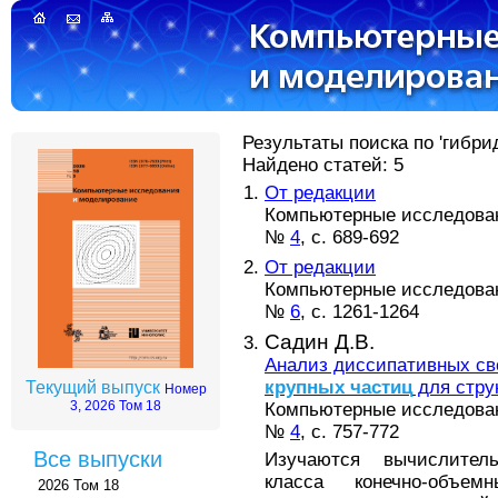
Результаты поиска по 'гибри
Найдено статей: 5
От редакции
Компьютерные исследовани
№
4
, с. 689-692
От редакции
Компьютерные исследовани
№
6
, с. 1261-1264
Садин Д.В.
Анализ диссипативных с
крупных
частиц
для стру
Текущий выпуск
Номер
3, 2026 Том 18
Компьютерные исследовани
№
4
, с. 757-772
Все выпуски
Изучаются вычислитель
класса конечно-объе
2026 Том 18