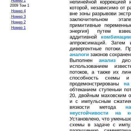
Номер 1
нелинейной коррекцией 
2009 Том 1
которой, независимо от р
Номер 4
вне зоны разрывови экс
Номер 3
заключительном эт
Номер 2
примитивные переменны
Номер 1
энергия) путем взве
аддитивной
комбинации
аппроксимаций. Затем
дивергентные потоки. П
аналоги
законов сохранен
Выполнен
анализ
дисс
использованием извес
потоков, а также их ли
способность схемы и
продемонстрированы
на
обтеканием ступеньки по
20, двойным маховским 
и с импульсным сжатием
вязкости метода
на
неустойчивости
на
к
Установлено, что уменьш
схемы в задаче с импу
разрушению симметри