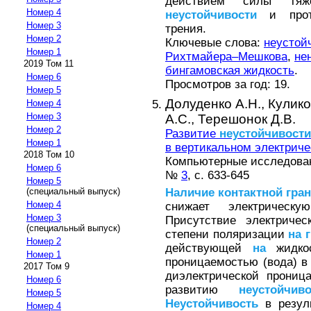
действием силы тяже
Номер 4
неустойчивости
и проти
Номер 3
трения.
Номер 2
Ключевые слова:
неустой
Номер 1
Рихтмайера–Мешкова
,
не
2019 Том 11
бингамовская жидкость
.
Номер 6
Просмотров за год: 19.
Номер 5
Долуденко А.Н.,
Кулико
Номер 4
Номер 3
А.С.,
Терешонок Д.В.
Номер 2
Развитие
неустойчивости
Номер 1
в вертикальном электриче
2018 Том 10
Компьютерные исследовани
Номер 6
№
3
, с. 633-645
Номер 5
Наличие
контактной
гра
(специальный выпуск)
Номер 4
снижает электрическ
Номер 3
Присутствие электричес
(специальный выпуск)
степени поляризации
на
Номер 2
действующей
на
жидкос
Номер 1
проницаемостью (вода) 
2017 Том 9
диэлектрической прониц
Номер 6
развитию
неустойчиво
Номер 5
Неустойчивость
в резуль
Номер 4