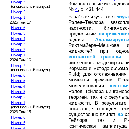
Номер 3
Компьютерные исследовани
(специальный выпуск)
№
4
, с. 431-444
Номер 2
В работе изучаются
неус
Номер 1
Рэлея–Тейлора вязкоп
2025 Том 17
частности, бингамов
Номер 6
предельным
напряжение
Номер 5
Номер 4
задачи.
Анализируетс
Номер 3
Рихтмайера–Мешкова 
Номер 2
жидкостей при одном
Номер 1
контактной
границы
.
2024 Том 16
численного моделирован
Номер 7
Кормака и метода объема
(специальный выпуск)
Fluid) для отслеживания
Номер 6
моменты времени. Пред
Номер 5
моделирования
неустой
Номер 4
Рэлея–Тейлора бингамовс
Номер 3
теорией, так и с резуль
Номер 2
жидкости. В результате
Номер 1
(специальный выпуск)
показано, что предел тек
2023 Том 15
существенно влияет
на
ха
Номер 6
Тейлора, так и Рихт
Номер 5
критическая амплиту
Номер 4