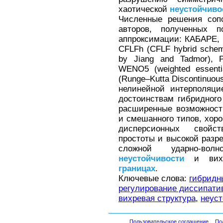
хаотической
неустойчиво
Численные решения сопо
авторов, полученных 
аппроксимации: КАБАРЕ, H
CFLFh (CFLF hybrid scheme
by Jiang and Tadmor), P
WENO5 (weighted essentia
(Runge–Kutta Discontinuou
нелинейной интерполя
достоинствам гибридного
расширенные возможност
и смешанного типов, хор
дисперсионных свойст
простоты и высокой разр
сложной ударно-волн
неустойчивости
и вихр
границах
.
Ключевые слова:
гибридн
регулирование диссипати
вихревая структура
,
неуст
Пользовательское соглашение
По