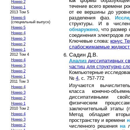
как формы образующейс
Номер 2
течение всего времени ро
Номер 1
от ее вершины до уров
2013 Том 5
разделения фаз.
Иссле
Номер 6
(специальный выпуск)
структуры. И в числен
Номер 5
обнаружено
, что размер
Номер 4
соединения электродов ли
Номер 3
Ключевые слова:
конус Т
Номер 2
слабосжимаемые жидкост
Номер 1
Садин Д.В.
2012 Том 4
Номер 4
Анализ
диссипативных св
Номер 3
частиц для структурно сл
Номер 2
Компьютерные исследовани
Номер 1
№
4
, с. 757-772
2011 Том 3
Изучаются вычислитель
Номер 4
класса конечно-об
Номер 3
диссипативными сво
Номер 2
физическим процес
Номер 1
заключительный этапы (
2010 Том 2
Метод обладает втор
Номер 4
Номер 3
пространству и времени
н
Номер 2
численного решения
на
л