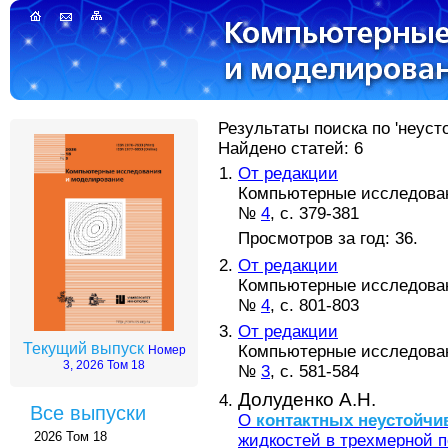
Результаты поиска по 'неуст
Найдено статей: 6
От редакции
Компьютерные исследовани
№
4
, с. 379-381
Просмотров за год: 36.
От редакции
Компьютерные исследовани
№
4
, с. 801-803
От редакции
Текущий выпуск
Компьютерные исследовани
Номер
3, 2026 Том 18
№
3
, с. 581-584
Долуденко А.Н.
Все выпуски
O
контактных
неустойчи
2026 Том 18
жидкостей в трехмерной п