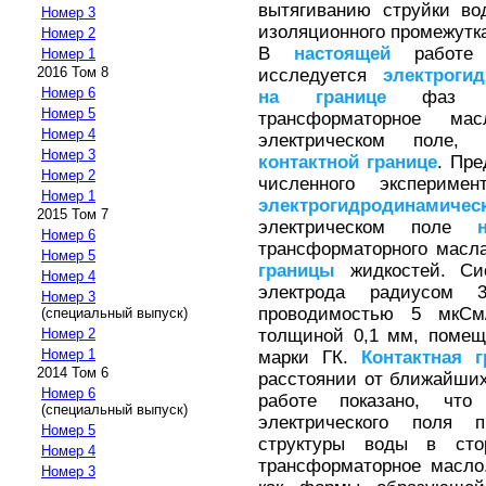
вытягиванию струйки в
Номер 3
изоляционного промежутк
Номер 2
В
настоящей
работе э
Номер 1
2016 Том 8
исследуется
электроги
Номер 6
на
границе
фаз «эл
Номер 5
трансформаторное ма
Номер 4
электрическом поле
Номер 3
контактной
границе
. Пр
Номер 2
численного экспериме
Номер 1
электрогидродинамичес
2015 Том 7
электрическом поле
Номер 6
трансформаторного масл
Номер 5
границы
жидкостей. Сис
Номер 4
электрода радиусом 
Номер 3
проводимостью 5 мкСм/
(специальный выпуск)
толщиной 0,1 мм, помещ
Номер 2
Номер 1
марки ГК.
Контактная
г
2014 Том 6
расстоянии от ближайших
Номер 6
работе показано, чт
(специальный выпуск)
электрического поля п
Номер 5
структуры воды в стор
Номер 4
трансформаторное масло
Номер 3