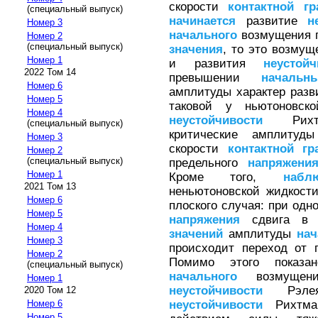
скорости
контактной
г
(специальный выпуск)
начинается
развитие
н
Номер 3
начального
возмущения п
Номер 2
(специальный выпуск)
значения
, то это возмущ
Номер 1
и развития
неустойч
2022 Том 14
превышении
начальн
Номер 6
амплитуды характер раз
Номер 5
таковой у ньютоновск
Номер 4
неустойчивости
Рихтма
(специальный выпуск)
критические амплиту
Номер 3
скорости
контактной
гр
Номер 2
(специальный выпуск)
предельного
напряжени
Номер 1
Кроме того,
набл
2021 Том 13
неньютоновской жидкост
Номер 6
плоского случая: при одн
Номер 5
напряжения
сдвига в т
Номер 4
значений
амплитуды
нач
Номер 3
происходит переход от 
Номер 2
Помимо этого показан
(специальный выпуск)
начального
возмуще
Номер 1
неустойчивости
Рэлея
2020 Том 12
неустойчивости
Рихтмай
Номер 6
Номер 5