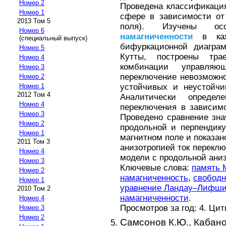
Номер 2
Проведена классификаци
Номер 1
сфере в зависимости от
2013 Том 5
поля). Изучены осо
Номер 6
намагниченности
в кажд
(специальный выпуск)
бифуркационной диагра
Номер 5
Кутты, построены тра
Номер 4
комбинации управляю
Номер 3
переключение невозможн
Номер 2
устойчивых и неустойчи
Номер 1
2012 Том 4
Аналитически определ
Номер 4
переключения в зависимо
Номер 3
Проведено сравнение зна
Номер 2
продольной и перпендик
Номер 1
магнитном поле и показан
2011 Том 3
анизотропией ток переклю
Номер 4
модели с продольной ани
Номер 3
Ключевые слова:
память
Номер 2
намагниченность
,
свободн
Номер 1
уравнение Ландау–Лифши
2010 Том 2
намагниченности
.
Номер 4
Просмотров за год: 4. Ци
Номер 3
Номер 2
Самсонов К.Ю.,
Кабано