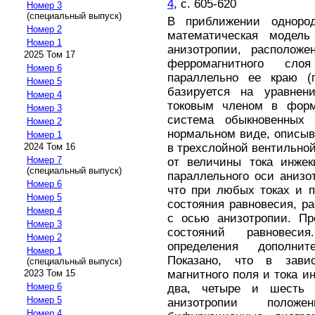
4
, с. 605-620
Номер 3
(специальный выпуск)
В приближении однор
Номер 2
математическая моде
Номер 1
анизотропии, расположе
2025 Том 17
ферромагнитного сло
Номер 6
параллельно ее краю (п
Номер 5
базируется на уравнен
Номер 4
токовым членом в форм
Номер 3
система обыкновенных
Номер 2
нормальном виде, описы
Номер 1
в трехслойной вентильной
2024 Том 16
Номер 7
от величины тока инжек
(специальный выпуск)
параллельного оси анизо
Номер 6
что при любых токах и 
Номер 5
состояния равновесия, р
Номер 4
с осью анизотропии. Пр
Номер 3
состояний равновес
Номер 2
определения дополнит
Номер 1
Показано, что в зави
(специальный выпуск)
магнитного поля и тока и
2023 Том 15
Номер 6
два, четыре и шесть 
Номер 5
анизотропии положе
Номер 4