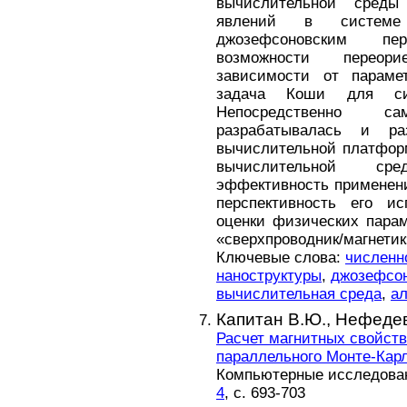
вычислительной среды
явлений в системе 
джозефсоновским пе
возможности перео
зависимости от параме
задача Коши для сис
Непосредственно с
разрабатывалась и ра
вычислительной платформ
вычислительной ср
эффективность применени
перспективность его и
оценки физических парам
«сверхпроводник/магнетик
Ключевые слова:
численн
наноструктуры
,
джозефсон
вычислительная среда
,
а
Капитан В.Ю.,
Нефедев
Расчет магнитных свойств
параллельного Монте-Кар
Компьютерные исследовани
4
, с. 693-703