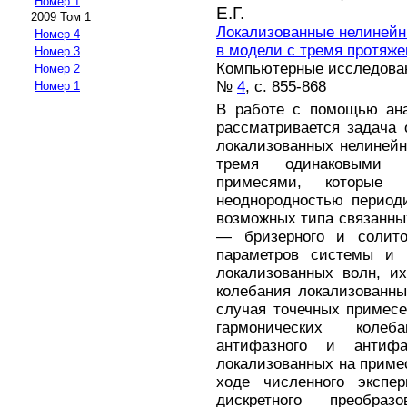
Номер 1
Е.Г.
2009 Том 1
Локализованные нелинейн
Номер 4
в модели с тремя протяж
Номер 3
Компьютерные исследовани
Номер 2
№
4
, с. 855-868
Номер 1
В работе с помощью ана
рассматривается задача 
локализованных нелинейн
тремя одинаковыми п
примесями, которые м
неоднородностью период
возможных типа связанны
— бризерного и солито
параметров системы и 
локализованных волн, и
колебания локализованны
случая точечных примесе
гармонических колеб
антифазного и антифа
локализованных на приме
ходе численного экспе
дискретного преобра