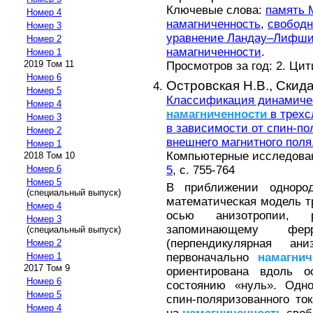
Ключевые слова:
память
Номер 4
намагниченность
,
свободн
Номер 3
уравнение Ландау–Лифши
Номер 2
намагниченности
.
Номер 1
2019 Том 11
Просмотров за год: 2. Ци
Номер 6
Островская Н.В.,
Скида
Номер 5
Классификация динамиче
Номер 4
намагниченности
в трехс
Номер 3
в зависимости от спин-по
Номер 2
внешнего магнитного поля
Номер 1
Компьютерные исследовани
2018 Том 10
5
, с. 755-764
Номер 6
Номер 5
В приближении однор
(специальный выпуск)
математическая модель 
Номер 4
осью анизотропии, р
Номер 3
запоминающему фер
(специальный выпуск)
(перпендикулярная ани
Номер 2
первоначально
намагнич
Номер 1
2017 Том 9
ориентирована вдоль о
Номер 6
состоянию «нуль». Одно
Номер 5
спин-поляризованного то
Номер 4