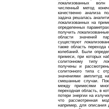
локализованных волн
численный метод конеч
качественно анализа по
задача решалась аналит
локализованных на приме
определенных параметрах
получить локализованные
области значений па
существуют локализован
также область перехода
колебаний. Были опреде
примеси, при которых на
солитонному типу ло
получены и рассмотрен
солитонного типа с от
значениями амплитуд на
смешанные случаи. Пок
между примесями мног
переходная область, в к
потери энергии на излуче
что рассмотренная мо
например, для описания