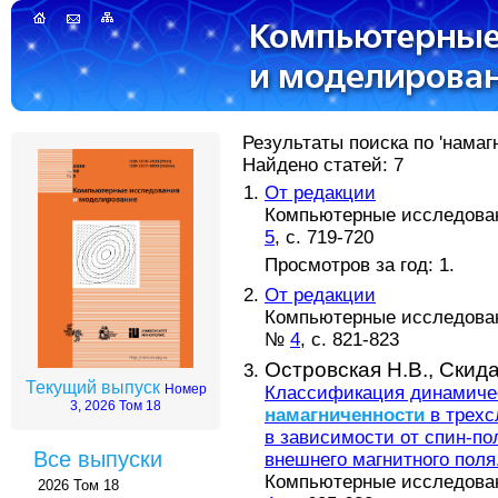
Результаты поиска по 'намаг
Найдено статей: 7
От редакции
Компьютерные исследовани
5
, с. 719-720
Просмотров за год: 1.
От редакции
Компьютерные исследовани
№
4
, с. 821-823
Островская Н.В.,
Скида
Текущий выпуск
Номер
Классификация динамиче
3, 2026 Том 18
намагниченности
в трехс
в зависимости от спин-по
Все выпуски
внешнего магнитного поля
Компьютерные исследовани
2026 Том 18