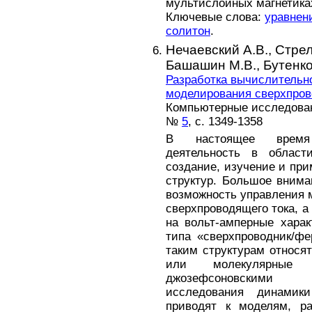
мультислойных магнетика
Ключевые слова:
уравнен
солитон
.
Нечаевский А.В.,
Стрел
Башашин М.В.,
Бутенко
Разработка вычислительн
моделирования сверхпров
Компьютерные исследовани
№
5
, с. 1349-1358
В настоящее время 
деятельность в област
создание, изучение и пр
структур. Большое внима
возможность управления
сверхпроводящего тока, а
на вольт-амперные харак
типа «сверхпроводник/фер
таким структурам относя
или молекулярные 
джозефсоновскими 
исследования динамик
приводят к моделям, ра