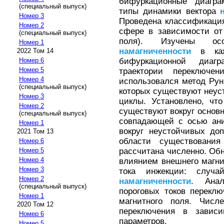
бифуркационные диагра
(специальный выпуск)
типы динамики вектора
Номер 3
Проведена классификаци
Номер 2
сфере в зависимости от
(специальный выпуск)
поля). Изучены осо
Номер 1
намагниченности
в кажд
2022 Том 14
бифуркационной диаг
Номер 6
Номер 5
траектории переключен
Номер 4
использовался метод Рун
(специальный выпуск)
которых существуют неус
Номер 3
циклы. Установлено, чт
Номер 2
существуют вокруг основн
(специальный выпуск)
совпадающей с осью ани
Номер 1
вокруг неустойчивых до
2021 Том 13
области существования
Номер 6
рассчитана численно. Об
Номер 5
Номер 4
влиянием внешнего магни
Номер 3
тока инжекции: случа
Номер 2
намагниченности
. Анал
(специальный выпуск)
пороговых токов перекл
Номер 1
магнитного поля. Числ
2020 Том 12
переключения в завис
Номер 6
параметров.
Номер 5