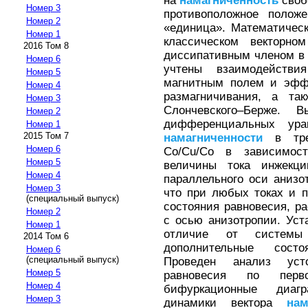
на
намагниченность
своб
Номер 3
противоположное положе
Номер 2
«единица». Математичес
Номер 1
классическом векторн
2016 Том 8
диссипативным членом в
Номер 6
учтены взаимодейств
Номер 5
магнитным полем и эфф
Номер 4
размагничивания, а т
Номер 3
Слончевского–Берже. 
Номер 2
дифференциальных ура
Номер 1
2015 Том 7
намагниченности
в трех
Номер 6
Co/Cu/Co в зависимос
Номер 5
величины тока инжекци
Номер 4
параллельного оси анизо
Номер 3
что при любых токах и 
(специальный выпуск)
состояния равновесия, р
Номер 2
с осью анизотропии. Уст
Номер 1
отличие от системы 
2014 Том 6
дополнительные состо
Номер 6
(специальный выпуск)
Проведен анализ уст
Номер 5
равновесия по перв
Номер 4
бифуркационные диаг
Номер 3
динамики вектора
нам