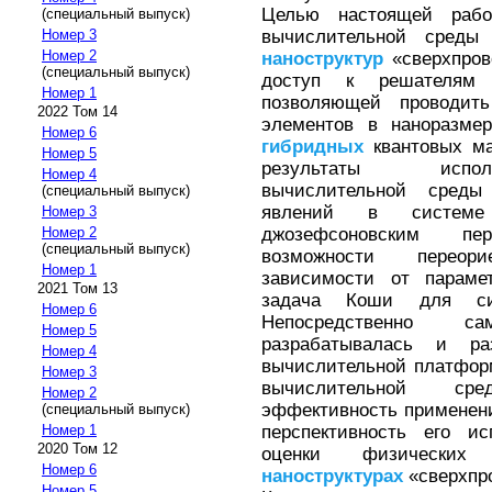
Целью настоящей рабо
(специальный выпуск)
вычислительной сред
Номер 3
Номер 2
наноструктур
«сверхпров
(специальный выпуск)
доступ к решателям 
Номер 1
позволяющей проводить
2022 Том 14
элементов в наноразмер
Номер 6
гибридных
квантовых ма
Номер 5
результаты испол
Номер 4
вычислительной среды
(специальный выпуск)
явлений в системе 
Номер 3
джозефсоновским пе
Номер 2
(специальный выпуск)
возможности переор
Номер 1
зависимости от параме
2021 Том 13
задача Коши для сис
Номер 6
Непосредственно с
Номер 5
разрабатывалась и ра
Номер 4
вычислительной платформ
Номер 3
вычислительной ср
Номер 2
эффективность применени
(специальный выпуск)
перспективность его и
Номер 1
2020 Том 12
оценки физическ
Номер 6
наноструктурах
«сверхпро
Номер 5