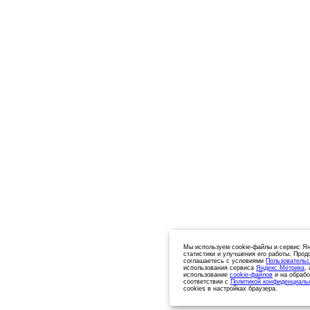
Мы используем cookie-файлы и сервис Ян
статистики и улучшения его работы. Прод
соглашаетесь с условиями
Пользовательс
использования сервиса
Яндекс.Метрика
,
использование
cookie-файлов
и на обрабо
соответствии с
Политикой конфиденциаль
cookies в настройках браузера.