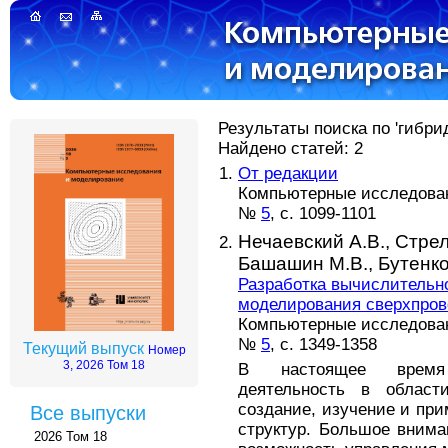
Результаты поиска по 'гибри
Найдено статей: 2
От редакции
Компьютерные исследовани
№
5
, с. 1099-1101
Нечаевский А.В.,
Стрел
Башашин М.В.,
Бутенко
Разработка вычислительн
моделирования сверхпро
Компьютерные исследовани
№
5
, с. 1349-1358
Текущий выпуск
Номер
3, 2026 Том 18
В настоящее время 
деятельность в област
создание, изучение и пр
Все выпуски
структур. Большое внима
2026 Том 18