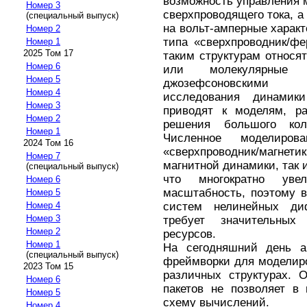
возможность управления
Номер 3
сверхпроводящего тока, а
(специальный выпуск)
на вольт-амперные харак
Номер 2
типа «сверхпроводник/фер
Номер 1
2025 Том 17
таким структурам относя
Номер 6
или молекулярные 
Номер 5
джозефсоновскими 
Номер 4
исследования динамик
Номер 3
приводят к моделям, ра
Номер 2
решения большого кол
Номер 1
Численное моделиро
2024 Том 16
«сверхпроводник/магне
Номер 7
магнитной динамики, так
(специальный выпуск)
что многократно уве
Номер 6
масштабность, поэтому 
Номер 5
систем нелинейных ди
Номер 4
Номер 3
требует значительны
Номер 2
ресурсов.
Номер 1
На сегодняшний день а
(специальный выпуск)
фреймворки для моделир
2023 Том 15
различных структурах. 
Номер 6
пакетов не позволяет в
Номер 5
схему вычислений.
Номер 4