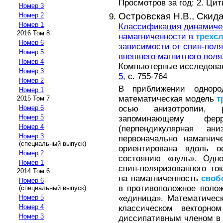
Просмотров за год: 2. Ци
Номер 3
Островская Н.В.,
Скида
Номер 2
Номер 1
Классификация динамиче
2016 Том 8
намагниченности в
трехс
Номер 6
зависимости от спин-поля
Номер 5
внешнего магнитного поля
Номер 4
Компьютерные исследовани
Номер 3
5
, с. 755-764
Номер 2
В приближении однород
Номер 1
математическая модель
т
2015 Том 7
осью анизотропии, р
Номер 6
Номер 5
запоминающему фер
Номер 4
(перпендикулярная ани
Номер 3
первоначально намагни
(специальный выпуск)
ориентирована вдоль о
Номер 2
состоянию «нуль». Одно
Номер 1
спин-поляризованного то
2014 Том 6
на намагниченность
своб
Номер 6
в противоположное поло
(специальный выпуск)
«единица». Математичес
Номер 5
Номер 4
классическом векторн
Номер 3
диссипативным членом в