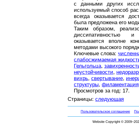
с данными других иссл
используемый способ рас
всегда оказывается дос
была предложена его мод
Таким образом, реализ
диссипативностью и
оказывается вполне кон
методами высокого порядк
Ключевые слова:
численн
слабосжимаемая жидкост
Гельгольца
,
завихренност
неустойчивости
,
недораз
вихрь
,
свертывание
,
инер
структуры
,
филаментация
Просмотров за год: 17.
Страницы:
следующая
Пользовательское соглашение
По
Website Copyright © 2009–2