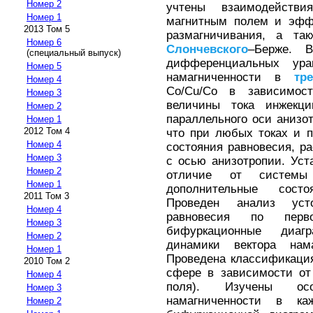
Номер 2
учтены взаимодейств
Номер 1
магнитным полем и эфф
2013 Том 5
размагничивания, а т
Номер 6
Слончевского
–Берже. В
(специальный выпуск)
дифференциальных ура
Номер 5
намагниченности в
тр
Номер 4
Co/Cu/Co в зависимос
Номер 3
величины тока инжекци
Номер 2
параллельного оси аниз
Номер 1
2012 Том 4
что при любых токах и 
Номер 4
состояния равновесия, р
Номер 3
с осью анизотропии. Уст
Номер 2
отличие от системы 
Номер 1
дополнительные состо
2011 Том 3
Проведен анализ уст
Номер 4
равновесия по перв
Номер 3
бифуркационные диаг
Номер 2
динамики вектора нам
Номер 1
Проведена классификаци
2010 Том 2
сфере в зависимости от
Номер 4
поля). Изучены осо
Номер 3
намагниченности в ка
Номер 2