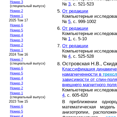
Номер 3
№
3
, с. 521-523
(специальный выпуск)
От редакции
Номер 2
Компьютерные исследовани
Номер 1
2025 Том 17
№
5
, с. 999-1002
Номер 6
От редакции
Номер 5
Компьютерные исследовани
Номер 4
№
1
, с. 5-10
Номер 3
Номер 2
От редакции
Номер 1
Компьютерные исследовани
2024 Том 16
№
4
, с. 525-528
Номер 7
Островская Н.В.,
Скида
(специальный выпуск)
Номер 6
Классификация динамиче
Номер 5
намагниченности в
трехс
Номер 4
зависимости от спин-поля
Номер 3
внешнего магнитного поля
Номер 2
Компьютерные исследовани
Номер 1
4
, с. 605-620
(специальный выпуск)
В приближении однород
2023 Том 15
математическая моде
Номер 6
Номер 5
анизотропии, расположе
Номер 4