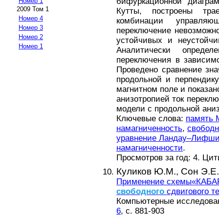
бифуркационной диагра
Номер 1
2009 Том 1
Кутты, построены тра
Номер 4
комбинации управляю
Номер 3
переключение невозможн
Номер 2
устойчивых и неустойчи
Номер 1
Аналитически определ
переключения в зависимо
Проведено сравнение зна
продольной и перпендик
магнитном поле и показан
анизотропией ток переклю
модели с продольной ани
Ключевые слова:
память
намагниченность
,
свободн
уравнение Ландау–Лифши
намагниченности
.
Просмотров за год: 4. Ци
Куликов Ю.М.,
Сон Э.Е.
Применение схемы«КАБАР
свободного
сдвигового т
Компьютерные исследовани
6
, с. 881-903