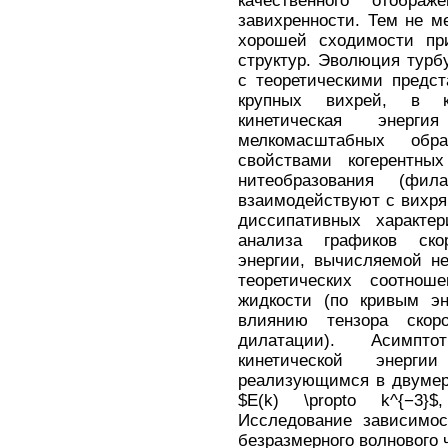
качественного отображ
завихренности. Тем не м
хорошей сходимости пр
структур. Эволюция турб
с теоретическими предс
крупных вихрей, в к
кинетическая энерг
мелкомасштабных обр
свойствами когерентны
нитеобразования (фил
взаимодействуют с вихр
диссипативных характе
анализа графиков ско
энергии, вычисляемой не
теоретических соотно
жидкости (по кривым эн
влиянию тензора ско
дилатации). Асимпто
кинетической энерг
реализующимся в двумер
$E(k) \propto k^{−3}$,
Исследование зависимос
безразмерного волнового 