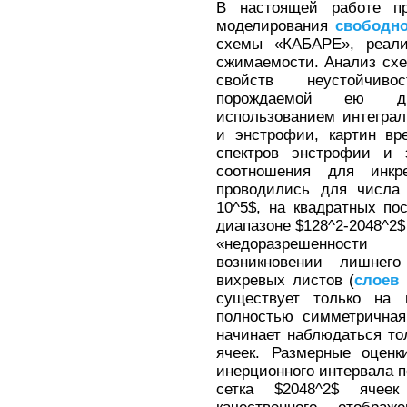
В настоящей работе пр
моделирования
свободно
схемы «КАБАРЕ», реали
сжимаемости. Анализ схе
свойств неустойчиво
порождаемой ею дв
использованием интеграл
и энстрофии, картин вр
спектров энстрофии и э
соотношения для инкре
проводились для числа 
10^5$, на квадратных по
диапазоне $128^2-2048^2$
«недоразрешенности
возникновении лишнег
вихревых листов (
слоев
существует только на г
полностью симметричная
начинает наблюдаться тол
ячеек. Размерные оценк
инерционного интервала п
сетка $2048^2$ ячеек