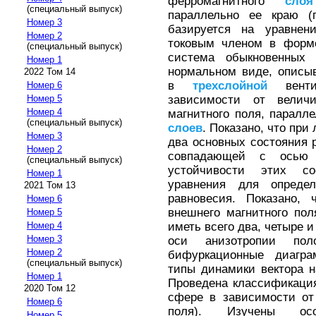
ферромагнитного
слоя
(специальный выпуск)
параллельно ее краю (п
Номер 3
базируется на уравнен
Номер 2
токовым членом в фор
(специальный выпуск)
система обыкновенных
Номер 1
нормальном виде, описы
2022 Том 14
в
трехслойной
вентил
Номер 6
зависимости от велич
Номер 5
Номер 4
магнитного поля, паралл
(специальный выпуск)
слоев
. Показано, что при
Номер 3
два основных состояния 
Номер 2
совпадающей с осью 
(специальный выпуск)
устойчивости этих со
Номер 1
уравнения для определ
2021 Том 13
равновесия. Показано,
Номер 6
внешнего магнитного по
Номер 5
иметь всего два, четыре 
Номер 4
Номер 3
оси анизотропии пол
Номер 2
бифуркационные диагра
(специальный выпуск)
типы динамики вектора 
Номер 1
Проведена классификаци
2020 Том 12
сфере в зависимости от
Номер 6
поля). Изучены осо
Номер 5