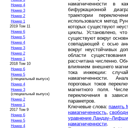
намагниченности в ка
Номер 4
бифуркационной диаг
Номер 3
траектории переключен
Номер 2
использовался метод Рун
Номер 1
которых существуют неус
2019 Том 11
Номер 6
циклы. Установлено, чт
Номер 5
существуют вокруг основн
Номер 4
совпадающей с осью ани
Номер 3
вокруг неустойчивых до
Номер 2
области существования
Номер 1
рассчитана численно. Об
2018 Том 10
влиянием внешнего магни
Номер 6
тока инжекции: случа
Номер 5
намагниченности. Ана
(специальный выпуск)
пороговых токов перекл
Номер 4
магнитного поля. Числ
Номер 3
(специальный выпуск)
переключения в завис
Номер 2
параметров.
Номер 1
Ключевые слова:
память
2017 Том 9
намагниченность
,
свободн
Номер 6
уравнение Ландау–Лифши
Номер 5
намагниченности
.
Номер 4