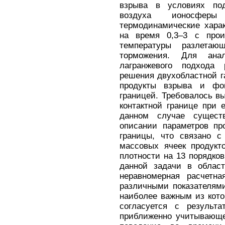
взрыва в условиях по
воздуха ионосфер
термодинамические харак
на время 0,3–3 с прои
температуры разлета
торможения. Для ана
лагранжевого подхода 
решения двухобластной г
продукты взрыва и фон
границей. Требовалось в
контактной границе при 
данном случае сущест
описании параметров пр
границы, что связано 
массовых ячеек продукт
плотности на 13 порядко
данной задачи в област
неравномерная расчетна
различными показателям
наиболее важным из кото
согласуется с результа
приближенно учитывающе