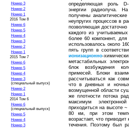
определяющая роль D
Номер 3
Номер 2
энергии радиолуча. На
Номер 1
получены аналитические
2016 Том 8
неупругих процессов в р
Номер 6
позволяющая достаточно 
Номер 5
каждого из учитываемых
Номер 4
более 60 компонент, для
Номер 3
использовалось около 16
Номер 2
пять групп в соответст
Номер 1
ионизационно
-химичес
2015 Том 7
метастабильных электро
Номер 6
блок возбуждения ко
Номер 5
примесей. Блоки взаи
Номер 4
рассчитываться как совм
Номер 3
(специальный выпуск)
что в дневных и ночных
Номер 2
возмущенной области сущ
Номер 1
же плотности потока ра
2014 Том 6
максимум электронно
Номер 6
приходиться на высоте ~
(специальный выпуск)
80 км, при этом темп
Номер 5
возрастает, что приводит
Номер 4
течения. Поэтому был р
Номер 3