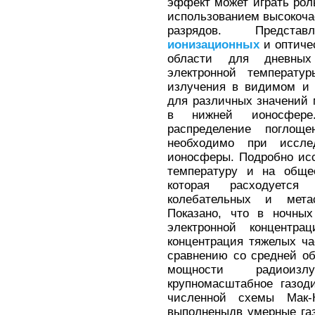
эффект может играть рол
использованием высокоча
разрядов. Предста
ионизационных
и оптиче
области для дневных
электронной температур
излучения в видимом и 
для различных значений 
в нижней ионосфере.
распределение поглощ
необходимо при иссле
ионосферы. Подробно ис
температуру и на общее
которая расходуется
колебательных и мета
Показано, что в ночных
электронной концентр
концентрация тяжелых ча
сравнению со средней об
мощности радиоизл
крупномасштабное газод
численной схемы Мак-
выполненыдв умерные га