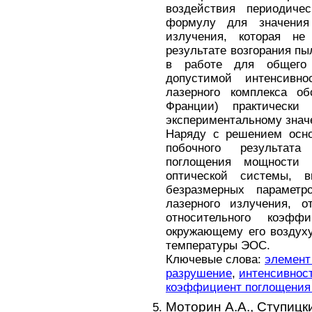
воздействия периодичес
формулу для значения
излучения, которая н
результате возгорания п
в работе для общего 
допустимой интенсивн
лазерного комплекса об
Франции) практически 
экспериментальному знач
Наряду с решением осно
побочного результат
поглощения мощности 
оптической системы, 
безразмерных параметро
лазерного излучения, о
относительного коэф
окружающему его воздух
температуры ЭОС.
Ключевые слова:
элемент
разрушение
,
интенсивност
коэффициент поглощения 
Моторин А.А.,
Ступицки