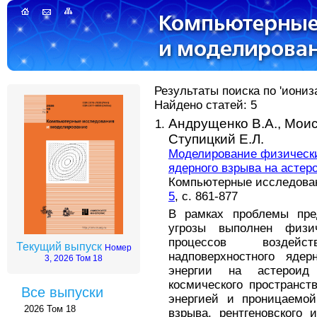
Результаты поиска по 'иониз
Найдено статей: 5
Андрущенко В.А.,
Моис
Ступицкий Е.Л.
Моделирование физически
ядерного взрыва на астер
Компьютерные исследовани
5
, с. 861-877
В рамках проблемы пред
угрозы выполнен физи
процессов воздей
Текущий выпуск
Номер
надповерхностного ядер
3, 2026 Том 18
энергии на астероид
космического пространств
Все выпуски
энергией и проницаемой
2026 Том 18
взрыва, рентгеновского 