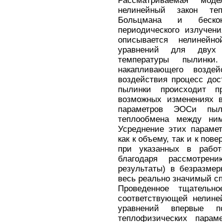
Рассматриваемая мод
нелинейный закон те
Больцмана и бескон
периодического излучен
описывается нелинейн
уравнений для двух
температуры пылинки
накапливающего воздей
воздействия процесс дос
пылинки происходит п
возможных изменениях в
параметров ЭОСи пыл
теплообмена между ни
Усреднение этих параме
как к объему, так и к пов
при указанных в работ
благодаря рассмотрен
результаты) в безразме
весь реально значимый с
Проведенное тщательно
соответствующей нелин
уравнений впервые п
теплофизических параме