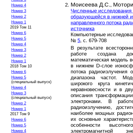
Моисеева Д.С.,
Мотори
Номер 4
Численные исследования 
Номер 3
образующейся в нижней 
Номер 2
направленного потока рад
Номер 1
2019 Том 11
источника
Номер 6
Компьютерные исследовани
Номер 5
№
5
, с. 679-708
Номер 4
В результате всесторон
Номер 3
работе создана дос
Номер 2
математическая модель в
Номер 1
в нижнем D-слое ионосф
2018 Том 10
потока радиоизлучения о
Номер 6
диапазона частот. Мо
Номер 5
(специальный выпуск)
широкого круга кинет
Номер 4
неравновесности и в дв
Номер 3
описания трансформации
(специальный выпуск)
электронами. В рабо
Номер 2
радиоизлучению, дости
Номер 1
наиболее мощных радион
2017 Том 9
их основные характерист
Номер 6
особенности высотно
Номер 5
электромагнитной э
Номер 4