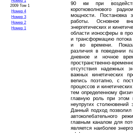
Номер 1
90 км при воздейст
2009 Том 1
коротковолнового ради
Номер 4
мощности. Постановка 
Номер 3
работы. Основное вн
Номер 2
энергетических и кинетич
Номер 1
области ионосферы в пр
и трансформацию потока 
и во времени. Показа
различия в поведении п
дневное и ночное вре
пространственно-вре
отсутствия надежных зн
важных кинетических пр
велись поэтапно, с пос
процессов и кинетических
тем определенному физич
главную роль при этом 
неупругих столкновений 
Данный подход позволил
автоколебательного реж
главным каналом для пот
является наиболее энер