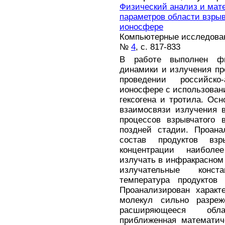
Физический анализ и мат
параметров области взрыв
ионосфере
Компьютерные исследовани
№
4
, с. 817-833
В работе выполнен ф
динамики и излучения пр
проведении российско
ионосфере с использовани
гексогена и тротила. Ос
взаимосвязи излучения 
процессов взрывчатого 
поздней стадии. Проана
состав продуктов вз
концентрации наибол
излучать в инфракрасном 
излучательные конст
температура продуктов
Проанализирован характ
молекул сильно разре
расширяющееся обла
приближенная математич