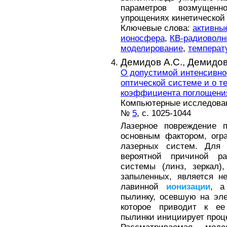
параметров возмущен
упрощениях кинетической 
Ключевые слова:
активны
ионосфера
,
КВ-радиовол
моделирование
,
температ
Демидов А.С.,
Демидов
О допустимой интенсивно
оптической системе и о т
коэффициента поглощени
Компьютерные исследовани
№
5
, с. 1025-1044
Лазерное повреждение п
основным фактором, ог
лазерных систем. Для 
вероятной причиной ра
системы (линз, зеркал),
запыленных, является н
лавинной
ионизации
, а
пылинку, осевшую на эл
которое приводит к ее
пылинки инициирует проц