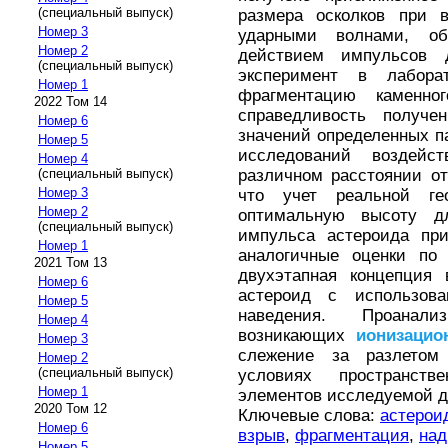
(специальный выпуск)
размера осколков при 
Номер 3
ударными волнами, о
Номер 2
действием импульсов 
(специальный выпуск)
эксперимент в лабора
Номер 1
фрагментацию каменно
2022 Том 14
справедливость получе
Номер 6
значений определенных п
Номер 5
исследований воздейс
Номер 4
(специальный выпуск)
различном расстоянии от
Номер 3
что учет реальной ге
Номер 2
оптимальную высоту д
(специальный выпуск)
импульса астероида пр
Номер 1
аналогичные оценки по
2021 Том 13
двухэтапная концепция 
Номер 6
астероид с использова
Номер 5
наведения. Проанали
Номер 4
возникающих
ионизацио
Номер 3
слежение за разлетом
Номер 2
(специальный выпуск)
условиях пространств
Номер 1
элементов исследуемой д
2020 Том 12
Ключевые слова:
астерои
Номер 6
взрыв
,
фрагментация
,
над
Номер 5