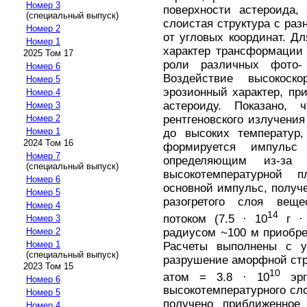
Номер 3
поверхности астероида,
(специальный выпуск)
слоистая структура с раз
Номер 2
от угловых координат. Д
Номер 1
характер трансформации 
2025 Том 17
роли различных фото- 
Номер 6
Воздействие высокоск
Номер 5
эрозионный характер, пр
Номер 4
астероиду. Показано,
Номер 3
рентгеновского излучения
Номер 2
Номер 1
до высоких температур,
2024 Том 16
формируется импульс
Номер 7
определяющим из-за
(специальный выпуск)
высокотемпературной 
Номер 6
основной импульс, получ
Номер 5
разогретого слоя веще
Номер 4
14
потоком (7.5 · 10
г · 
Номер 3
радиусом ~100 м приобрет
Номер 2
Номер 1
Расчеты выполнены с у
(специальный выпуск)
разрушение аморфной стр
2023 Том 15
10
атом = 3.8 · 10
эрг
Номер 6
высокотемпературного сло
Номер 5
получено приближенное
Номер 4