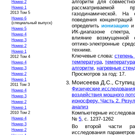
алгоритм для совместно
Номер 2
рассматриваемой 
Номер 1
2013 Том 5
газодинамической. На 
Номер 6
поведения концентраций
(специальный выпуск)
определить
ионизацию
и 
Номер 5
ИК-диапазоне спектра,
Номер 4
влияние возмущенной 
Номер 3
оптико-электронные сред
Номер 2
технике.
Номер 1
Ключевые слова:
степень
2012 Том 4
температура
,
температура
Номер 4
алгоритм
,
нагревные стен
Номер 3
Просмотров за год: 17.
Номер 2
Номер 1
Моисеева Д.С.,
Ступиц
2011 Том 3
Физические исследования
Номер 4
воздействия мощного пот
Номер 3
ионосферу. Часть 2. Резу
Номер 2
анализ
Номер 1
Компьютерные исследовани
2010 Том 2
№
5
, с. 1237-1262
Номер 4
Номер 3
Во второй части раб
Номер 2
исследования параметров