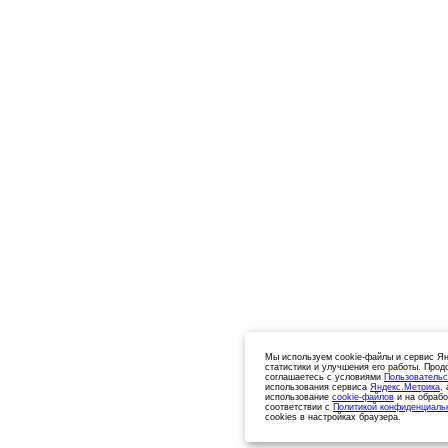
Мы используем cookie-файлы и сервис Ян
статистики и улучшения его работы. Прод
соглашаетесь с условиями
Пользовательс
использования сервиса
Яндекс.Метрика
,
использование
cookie-файлов
и на обрабо
соответствии с
Политикой конфиденциаль
cookies в настройках браузера.