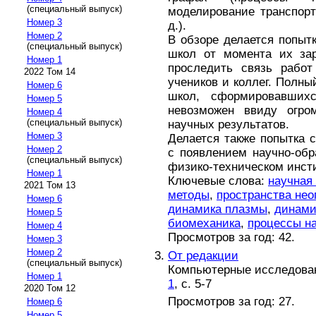
(специальный выпуск)
моделирование транспорт
Номер 3
д.).
Номер 2
В обзоре делается попыт
(специальный выпуск)
школ от момента их зар
Номер 1
проследить связь работ
2022 Том 14
учеников и коллег. Полны
Номер 6
школ, сформировавшихс
Номер 5
невозможен ввиду огром
Номер 4
(специальный выпуск)
научных результатов.
Номер 3
Делается также попытка 
Номер 2
с появлением научно-об
(специальный выпуск)
физико-техническом инст
Номер 1
Ключевые слова:
научная
2021 Том 13
методы
,
пространства не
Номер 6
динамика плазмы
,
динами
Номер 5
биомеханика
,
процессы н
Номер 4
Просмотров за год: 42.
Номер 3
Номер 2
От редакции
(специальный выпуск)
Компьютерные исследовани
Номер 1
1
, с. 5-7
2020 Том 12
Просмотров за год: 27.
Номер 6
Номер 5