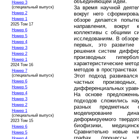
объединяющей идеи.
Номер 3
За время научной деяте
(специальный выпуск)
Номер 2
вокруг него сформирова
Номер 1
обзоре делается попытк
2025 Том 17
направления, вокруг 
Номер 6
коллективы с общими си
Номер 5
исследованиям. В обзоре
Номер 4
первых, это развитие
Номер 3
решения систем диффер
Номер 2
производных гиперб
Номер 1
характеристические мето
2024 Том 16
методов в пространствах
Номер 7
Этот подход развивался
(специальный выпуск)
Номер 6
частных производны
Номер 5
дифференциальных уравн
Номер 4
На основе предложенн
Номер 3
подходов сложились на
Номер 2
разных предметных о
Номер 1
моделирование д
(специальный выпуск)
деформируемого твердого
2023 Том 15
биофизики, медицин
Номер 6
Сравнительно новые н
Номер 5
графах (процессы тра
Номер 4