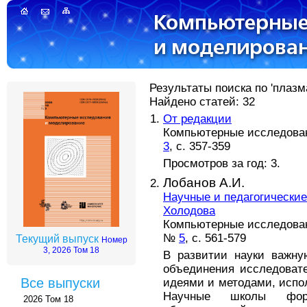
Результаты поиска по 'плазма
Найдено статей: 32
От редакции
Компьютерные исследовани
3
, с. 357-359
Просмотров за год: 3.
Лобанов А.И.
Научные и педагогически
Холодова
Компьютерные исследовани
№
5
, с. 561-579
Текущий выпуск
Номер
3, 2026 Том 18
В развитии науки важн
объединения исследоват
Все выпуски
идеями и методами, исп
Научные школы фор
2026 Том 18