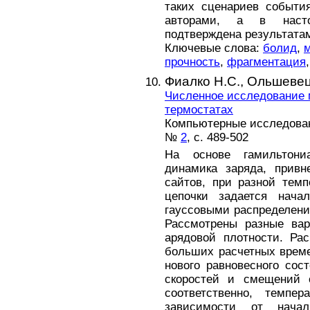
таких сценариев событи
авторами, а в наст
подтверждена результата
Ключевые слова:
болид
,
прочность
,
фрагментация
Фиалко Н.С.,
Ольшевец
Численное исследование 
термостатах
Компьютерные исследовани
№
2
, с. 489-502
На основе гамильтони
динамика заряда, привн
сайтов, при разной темп
цепочки задается нач
гауссовыми распределени
Рассмотрены разные вар
арядовой плотности. Ра
больших расчетных време
нового равновесного сос
скоростей и смещений с
соответственно, темпе
зависимости от начал