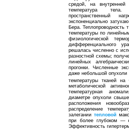
средой, на внутренней 
температура тела. 
пространственный наг
экспоненциально затуха
Бера. Теплопроводность т
температуры по линейным
физиологической термо
дифференциального ур
решалась численно с исп
разностной схемы; получ
линейных алгебраическ
прогонки. Численные эк
даже небольшой опухоли
температуры тканей на
метаболической активн
температурная аномал
диаметре опухоли свыше
расположения новообра
распределение температ
залегании
тепловой
макс
при более глубоком — ф
Эффективность гипертерм