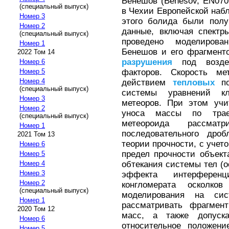
Бенешов (Benešov, EN070
(специальный выпуск)
в Чехии Европейской набл
Номер 3
этого болида были полу
Номер 2
данные, включая спектр
(специальный выпуск)
проведено моделирова
Номер 1
Бенешов и его фрагменто
2022 Том 14
разрушения
под возд
Номер 6
факторов. Скорость ме
Номер 5
Номер 4
действием
тепловых
по
(специальный выпуск)
системы уравнений кл
Номер 3
метеоров. При этом учи
Номер 2
уноса массы по трае
(специальный выпуск)
метеороида рассма
Номер 1
последовательного дроб
2021 Том 13
теории прочности, с учет
Номер 6
предел прочности объект
Номер 5
обтекания системы тел (о
Номер 4
Номер 3
эффекта интерферен
Номер 2
конгломерата осколко
(специальный выпуск)
моделирования на сис
Номер 1
рассматривать фрагмен
2020 Том 12
масс, а также допуска
Номер 6
относительное положени
Номер 5