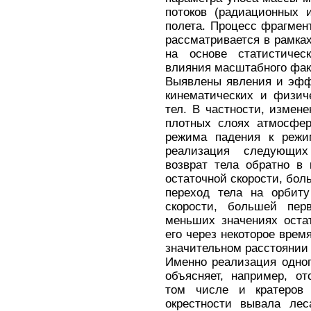
потоков (радиационных 
полета. Процесс фрагмен
рассматривается в рамка
на основе статистичес
влияния масштабного факт
Выявлены явления и эфф
кинематических и физич
тел. В частности, измен
плотных слоях атмосфер
режима падения к режи
реализация следующи
возврат тела обратно в 
остаточной скорости, бол
переход тела на орбиту
скорости, большей пер
меньших значениях оста
его через некоторое врем
значительном расстоянии 
Именно реализация одног
объясняет, например, о
том числе и кратеров 
окрестности вывала лес