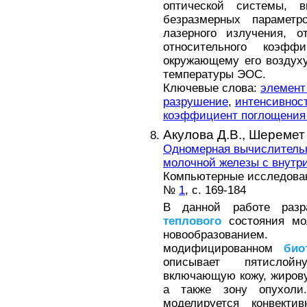
оптической системы, 
безразмерных параметро
лазерного излучения, о
относительного коэф
окружающему его воздух
температуры ЭОС.
Ключевые слова:
элемент
разрушение
,
интенсивност
коэффициент поглощения 
Акулова Д.В.,
Шеремет 
Одномерная вычислитель
молочной железы с внутр
Компьютерные исследовани
№
1
, с. 169-184
В данной работе разр
теплового
состояния мо
новообразованием
модифицированном
био
описывает пятислойн
включающую кожу, жиров
а также зону опухоли
моделируется конвект