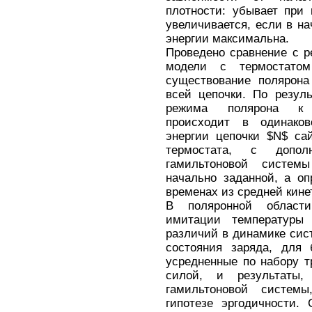
плотности: убывает при
увеличивается, если в н
энергии максимальна.
Проведено сравнение с р
модели с термостато
существование полярон
всей цепочки. По резул
режима полярона к д
происходит в одинако
энергии цепочки $N$ са
термостата, с дополн
гамильтоновой системы
начально заданной, а о
временах из средней кине
В поляронной област
имитации температуры
различий в динамике сис
состояния заряда, для 
усредненные по набору т
силой, и результаты
гамильтоновой системы
гипотезе эргодичности.