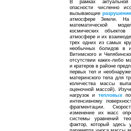
В рамках актуальной 
опасности численно ис
вызывающие
разрушени
атмосфере Земли. На 
математической мод
космических объектов 
атмосфере и их взаимоде
трех одних из самых кр
необычных болидов в ис
Витимского и Челябинско
отсутствии каких-либо м
и кратеров в районе пред
первых тел и необнаружен
материнского тела для тр
количества массы вып
оценочной массой). Изуч
нагрузок и
тепловых
пот
интенсивному поверхно
фрагментации. Скоро
изменение их масс опр
системы уравнений те
фактор, который здесь 
параметра уноса массы 