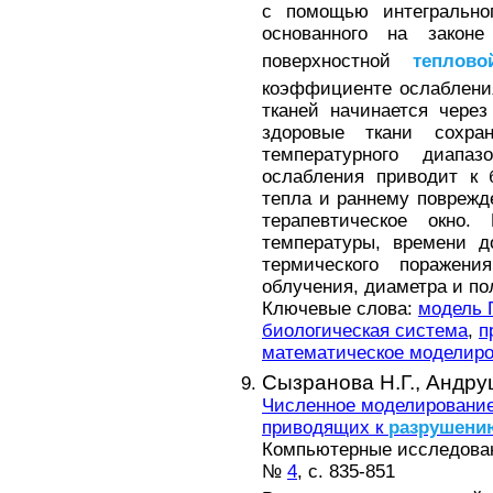
с помощью интегральног
основанного на законе
поверхностной
теплово
коэффициенте ослаблени
тканей начинается чере
здоровые ткани сохра
температурного диапа
ослабления приводит к 
тепла и раннему поврежд
терапевтическое окно.
температуры, времени д
термического поражен
облучения, диаметра и по
Ключевые слова:
модель 
биологическая система
,
п
математическое моделир
Сызранова Н.Г.,
Андру
Численное моделирование
приводящих к
разрушени
Компьютерные исследовани
№
4
, с. 835-851