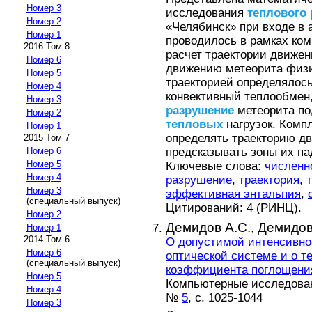
Номер 3
исследования
теплового
Номер 2
«Челябинск» при входе в
Номер 1
проводилось в рамках ко
2016 Том 8
расчет траектории движе
Номер 6
движению метеорита физи
Номер 5
траекторией определялось
Номер 4
конвективный теплообмен,
Номер 3
разрушение
метеорита по
Номер 2
тепловых
нагрузок. Комп
Номер 1
определять траекторию дв
2015 Том 7
предсказывать зоны их п
Номер 6
Номер 5
Ключевые слова:
численн
Номер 4
разрушение
,
траектория
,
Номер 3
эффективная энтальпия
,
(специальный выпуск)
Цитирований: 4 (РИНЦ).
Номер 2
Демидов А.С.,
Демидов
Номер 1
2014 Том 6
О допустимой интенсивно
Номер 6
оптической системе и о т
(специальный выпуск)
коэффициента поглощени
Номер 5
Компьютерные исследовани
Номер 4
№
5
, с. 1025-1044
Номер 3