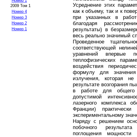
Номер 1
Усреднение этих параме
2009 Том 1
как к объему, так и к пов
Номер 4
при указанных в работ
Номер 3
благодаря рассмотрен
Номер 2
результаты) в безразме
Номер 1
весь реально значимый с
Проведенное тщательно
соответствующей нелин
уравнений впервые п
теплофизических парам
воздействия периодичес
формулу для значения
излучения, которая н
результате возгорания п
в работе для общего 
допустимой интенсивн
лазерного комплекса об
Франции) практически 
экспериментальному знач
Наряду с решением осно
побочного результат
поглощения мощности 