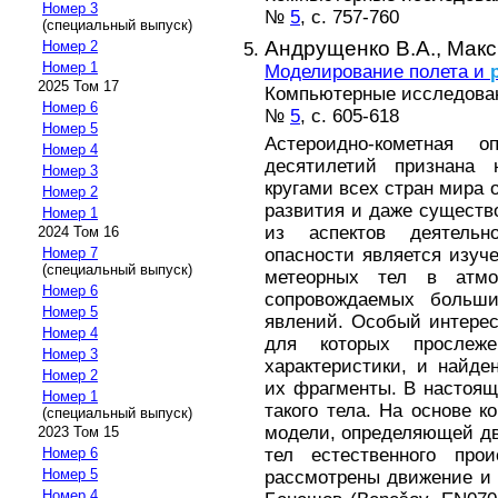
Номер 3
№
5
, с. 757-760
(специальный выпуск)
Андрущенко В.А.,
Макс
Номер 2
Номер 1
Моделирование полета и
2025 Том 17
Компьютерные исследовани
Номер 6
№
5
, с. 605-618
Номер 5
Астероидно-кометная 
Номер 4
десятилетий признана 
Номер 3
кругами всех стран мира 
Номер 2
развития и даже сущест
Номер 1
из аспектов деятель
2024 Том 16
опасности является изуч
Номер 7
(специальный выпуск)
метеорных тел в атм
Номер 6
сопровождаемых больши
Номер 5
явлений. Особый интерес
Номер 4
для которых прослеж
Номер 3
характеристики, и найд
Номер 2
их фрагменты. В настоящ
Номер 1
такого тела. На основе 
(специальный выпуск)
модели, определяющей д
2023 Том 15
тел естественного про
Номер 6
Номер 5
рассмотрены движение и 
Номер 4