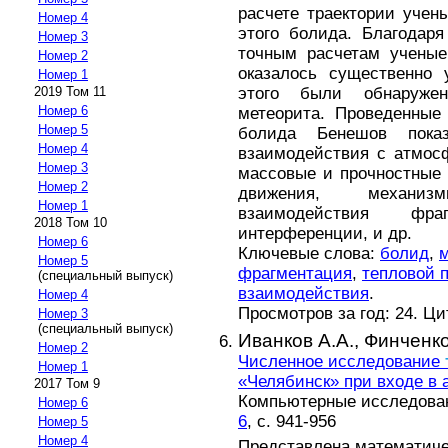
расчете траектории учен
Номер 4
этого болида. Благодар
Номер 3
точным расчетам ученые
Номер 2
оказалось существенно 
Номер 1
этого были обнаруже
2019 Том 11
Номер 6
метеорита. Проведенны
Номер 5
болида Бенешов пока
Номер 4
взаимодействия с атмос
Номер 3
массовые и прочностные 
Номер 2
движения, меха
Номер 1
взаимодействия фр
2018 Том 10
интерференции, и др.
Номер 6
Ключевые слова:
болид
,
Номер 5
фрагментация
,
тепловой п
(специальный выпуск)
взаимодействия
.
Номер 4
Просмотров за год: 24. Ц
Номер 3
(специальный выпуск)
Иванков А.А.,
Финченко
Номер 2
Численное исследование
Номер 1
«Челябинск» при входе в
2017 Том 9
Компьютерные исследовани
Номер 6
6
, с. 941-956
Номер 5
Номер 4
Представлена математиче