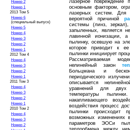
Лазерное повреждение п
Номер 2
основным фактором, ог
Номер 1
2013 Том 5
лазерных систем. Для 
Номер 6
вероятной причиной
ра
(специальный выпуск)
системы (линз, зеркал),
Номер 5
запыленных, является н
Номер 4
лавинной ионизации, 
Номер 3
пылинку, осевшую на эл
Номер 2
которое приводит к ее
Номер 1
пылинки инициирует проц
2012 Том 4
Рассматриваемая мод
Номер 4
нелинейный закон
те
Номер 3
Больцмана и беск
Номер 2
периодического излучен
Номер 1
2011 Том 3
описывается нелинейн
Номер 4
уравнений для двух
Номер 3
температуры пылинки
Номер 2
накапливающего воздей
Номер 1
воздействия процесс дос
2010 Том 2
пылинки происходит п
Номер 4
возможных изменениях в
Номер 3
параметров ЭОСи пыл
Номер 2
теплообмена между ни