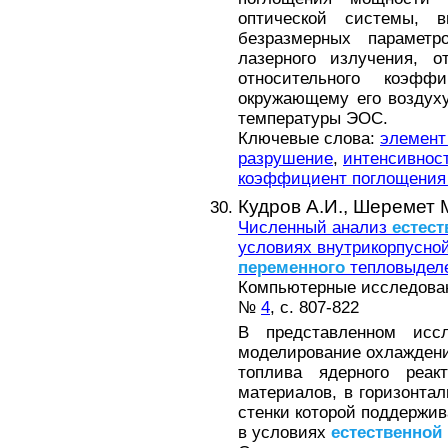
оптической системы, 
безразмерных параметро
лазерного излучения, о
относительного коэф
окружающему его воздух
температуры ЭОС.
Ключевые слова:
элемент
разрушение
,
интенсивност
коэффициент поглощения 
Кудров А.И.,
Шеремет М
Численный анализ
естест
условиях внутрикорпусно
переменного
тепловыдел
Компьютерные исследовани
№
4
, с. 807-822
В представленном иссл
моделирование охлаждени
топлива ядерного реак
материалов, в горизонта
стенки которой поддержив
в условиях
естественной