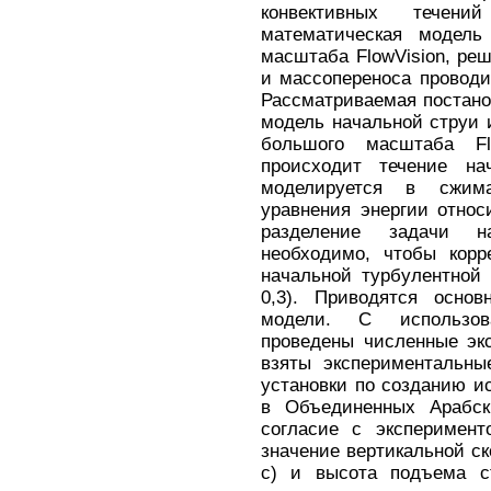
конвективных течен
математическая модель
масштаба FlowVision, ре
и массопереноса провод
Рассматриваемая постанов
модель начальной струи 
большого масштаба Fl
происходит течение нач
моделируется в сжим
уравнения энергии относ
разделение задачи н
необходимо, чтобы корр
начальной турбулентной
0,3). Приводятся основ
модели. С использов
проведены численные эк
взяты экспериментальны
установки по созданию и
в Объединенных Арабск
согласие с эксперимент
значение вертикальной ск
с) и высота подъема с