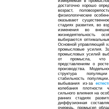
измеряемая в промыслов
достаточно хорошо опре
возраст, половозрело
физиологические особен
оказывают существенн
стадиях развития, во в
изменения во внеш
жизнедеятельность ос
выбираются оптимальным
Основной управляющей х
промысловые усилия. За
промысловых усилий выб
от промысла, что с
представлениям о росте
производства. Модельно
структура популяци
стабильность популяции
выбывания из-за
естес
колебания плотности ч
сильного влияния на осо
ранних стадиях разви
диффузионная составл
очередь, промысел обла