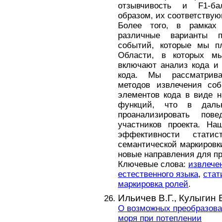
отзывчивость и F1-ба
образом, их соответству
Более того, в рамка
различные варианты п
событий, которые мы п
Области, в которых м
включают анализ кода и 
кода. Мы рассматрива
методов извлечения со
элементов кода в виде 
функций, что в даль
проанализировать пов
участников проекта. На
эффективности стати
семантической маркировк
новые направления для п
Ключевые слова:
извлече
естественного языка
,
стат
маркировка ролей
.
Ильичев В.Г.,
Кулыгин 
О возможных преобразова
моря при потеплении