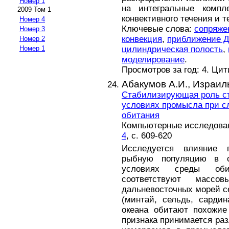
Номер 1
на интегральные компл
2009 Том 1
конвективного течения и т
Номер 4
Ключевые слова:
сопряже
Номер 3
конвекция
,
приближение Д
Номер 2
цилиндрическая полость
,
Номер 1
моделирование
.
Просмотров за год: 4. Ци
Абакумов А.И.,
Израиль
Стабилизирующая роль ст
условиях промысла при с
обитания
Компьютерные исследовани
4
, с. 609-620
Исследуется влияние 
рыбную популяцию в 
условиях среды оби
соответствуют массо
дальневосточных морей се
(минтай, сельдь, сарди
океана обитают похожие
признака принимается раз