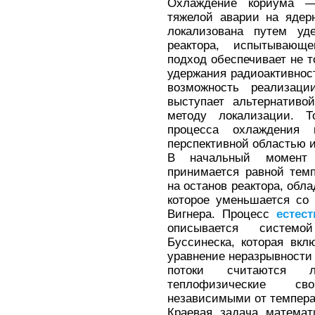
Охлаждение кориума —
тяжелой аварии на ядер
локализована путем уд
реактора, испытывающ
подход обеспечивает не т
удержания радиоактивност
возможность реализац
выступает альтернативо
методу локализации. 
процесса охлаждения 
перспективной областью 
В начальный момент 
принимается равной темп
на останов реактора, обл
которое уменьшается со
Вигнера. Процесс
естес
описывается систем
Буссинеска, которая вкл
уравнение неразрывности 
потоки считаются 
теплофизические св
независимыми от темпера
Краевая задача математ