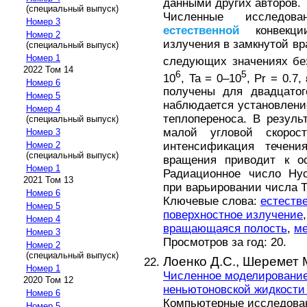
данными других авторов.
(специальный выпуск)
Численные исследова
Номер 3
естественной
конвекции
Номер 2
излучения в замкнутой в
(специальный выпуск)
Номер 1
следующих значениях бе
2022 Том 14
6
5
10
, Ta = 0–10
, Pr = 0.7
Номер 6
получены для двадцатог
Номер 5
наблюдается установлени
Номер 4
теплопереноса. В резуль
(специальный выпуск)
малой угловой скорос
Номер 3
Номер 2
интенсификация течени
(специальный выпуск)
вращения приводит к ос
Номер 1
Радиационное число Нус
2021 Том 13
при варьировании числа Т
Номер 6
Ключевые слова:
естеств
Номер 5
поверхностное излучение
Номер 4
вращающаяся полость
,
ме
Номер 3
Просмотров за год: 20.
Номер 2
(специальный выпуск)
Лоенко Д.С.,
Шеремет 
Номер 1
Численное моделировани
2020 Том 12
неньютоновской жидкости 
Номер 6
Компьютерные исследовани
Номер 5