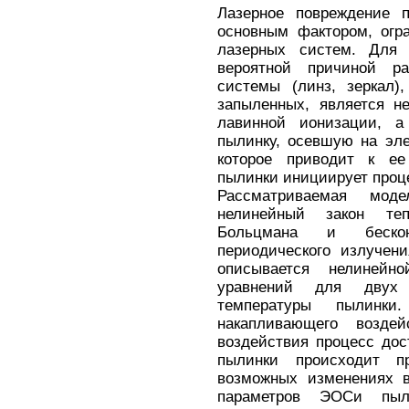
Лазерное повреждение п
основным фактором, ог
лазерных систем. Для 
вероятной причиной ра
системы (линз, зеркал),
запыленных, является н
лавинной ионизации, а
пылинку, осевшую на эл
которое приводит к ее
пылинки инициирует проц
Рассматриваемая мод
нелинейный закон те
Больцмана и бескон
периодического излучен
описывается нелинейн
уравнений для двух
температуры пылинки
накапливающего воздей
воздействия процесс дос
пылинки происходит п
возможных изменениях в
параметров ЭОСи пыл