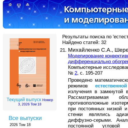
Результаты поиска по 'естес
Найдено статей: 32
Михайленко С.А.,
Шере
Моделирование конвектив
дифференциально обогре
Компьютерные исследовани
№
2
, с. 195-207
Проведено математическ
режимов
естественной
излучения в замкнутой 
Рассматриваемая о
Текущий выпуск
Номер
противоположные изотер
3, 2026 Том 18
при постоянных низкой и
стенки являлись адиа
Все выпуски
диффузно-серыми. Анал
2026 Том 18
постоянной угловой 