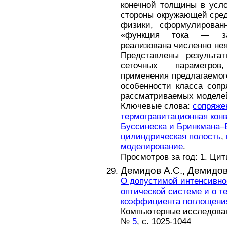
конечной толщины в усло
стороны окружающей сред
физики, сформулирова
«функция тока — зав
реализована численно не
Представлены результа
сеточных параметров
применения предлагаемог
особенности класса соп
рассматриваемых моделей
Ключевые слова:
сопряже
термогравитационная кон
Буссинеска и Бринкмана–
цилиндрическая полость
,
моделирование
.
Просмотров за год: 1. Ци
Демидов А.С.,
Демидов
О допустимой интенсивно
оптической системе и о т
коэффициента поглощени
Компьютерные исследовани
№
5
, с. 1025-1044