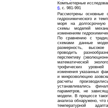
Компьютерные исследовани
6
, с. 981-991
Рассмотрены основные 
гидрохимического и темп
моря на долгосрочную 
схемы моделей механ
изменениям гидрохимичес
По сравнению с традиц
схемами данные моде
размерность, высоко
проводить разнообра
перспективу (эволюцион
математической эколо
трофических уровней
изменения указанных фа
и микроэволюцию азовск
расчеты производи
устанавливались фин
параметров, не завися
модели. В процессе тако
анализа обнаружено, что 
температурной адапт