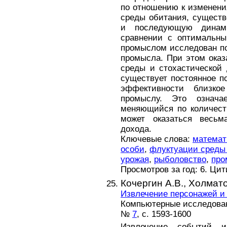
по отношению к изменени
среды обитания, сущест
и последующую динам
сравнении с оптималь
промыслом исследован п
промысла. При этом оказ
среды и стохастической
существует постоянное п
эффективности близк
промыслу. Это означа
меняющийся по количест
может оказаться весь
дохода.
Ключевые слова:
математ
особи
,
флуктуации среды
урожая
,
рыболовство
,
про
Просмотров за год: 6. Ци
Кочергин А.В.,
Холмато
Извлечение персонажей и
Компьютерные исследовани
№
7
, с. 1593-1600
Извлечение событий и