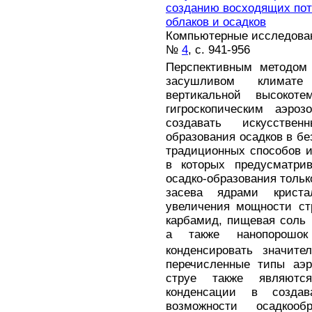
созданию восходящих пот
облаков и осадков
Компьютерные исследовани
№
4
, с. 941-956
Перспективным методом 
засушливом климате
вертикальной высокоте
гигроскопическим аэроз
создавать искусстве
образования осадков в бе
традиционных способов и
в которых предусматри
осадко-образования тольк
засева ядрами крист
увеличения мощности ст
карбамид, пищевая соль 
а также нанопорошок
конденсировать значите
перечисленные типы аэр
струе также являютс
конденсации в созда
возможности осадкооб