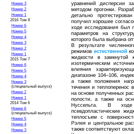
уравнений дисперсии за
Номер 3
методом прогонки. Разр
Номер 2
детально протестирова
Номер 1
2016 Том 8
получил хорошее согласо
Номер 6
ходе исследования был 
Номер 5
параметров на структур
Номер 4
которого была выбрана оп
Номер 3
В результате численног
Номер 2
режимов
естественной
ко
Номер 1
жидкости в замкнутой 
2015 Том 7
изотермическим источни
Номер 6
влияния характеризую
Номер 5
диапазоне 104–106, индекс
Номер 4
а также положения нагр
Номер 3
(специальный выпуск)
течения и теплоперенос 
Номер 2
на основе полученных рас
Номер 1
полости, а также на ос
2014 Том 6
Нуссельта. В ходе
Номер 6
псевдопластические жид
(специальный выпуск)
теплосъем с поверхност
Номер 5
Рэлея и центральное ра
Номер 4
также соответствуют охла
Номер 3