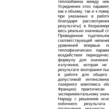
теплообмена между ни
Усреднение этих параме
как к объему, так и к пов
при указанных в рабо
благодаря рассмотрен
результаты) в безразме
весь реально значимый с
Проведенное тщательно
соответствующей нелин
уравнений впервые п
теплофизических параме
воздействия периодичес
формулу для значения
излучения, которая н
результате возгорания п
в работе для общего 
допустимой интенсивн
лазерного комплекса об
Франции) практически 
экспериментальному знач
Наряду с решением осно
побочного результат
поглощения мощности 