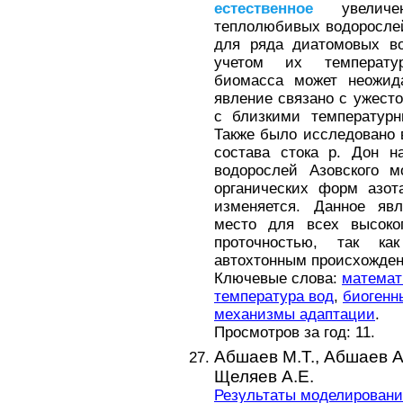
естественное
увеличен
теплолюбивых водоросле
для ряда диатомовых во
учетом их температур
биомасса может неожида
явление связано с ужест
с близкими температурн
Также было исследовано 
состава стока р. Дон н
водорослей Азовского м
органических форм азо
изменяется. Данное яв
место для всех высоко
проточностью, так ка
автохтонным происхожден
Ключевые слова:
математ
температура вод
,
биогенн
механизмы адаптации
.
Просмотров за год: 11.
Абшаев М.Т.,
Абшаев А
Щеляев А.Е.
Результаты моделировани