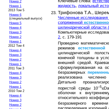
Ключевые слова:
естеств
Номер 2
жидкость
,
локальный исто
Номер 1
2013 Том 5
Трифонова Т.А.,
Шерем
Номер 6
Численные исследования
(специальный выпуск)
сопряженной
естественно
Номер 5
цилиндрической области 
Номер 4
Компьютерные исследовани
Номер 3
2
, с. 179-191
Номер 2
Номер 1
Проведено математическ
2012 Том 4
режимов
естественной
к
Номер 4
цилиндрической полос
Номер 3
конечной толщины в усло
Номер 2
внешней средой. Краева
Номер 1
сформулированная на ос
2011 Том 3
безразмерных
переменн
Номер 4
реализована численно
Номер 3
Детально проанализи
Номер 2
–5
Номер 1
пористой среды 10
≤Da
2010 Том 2
оболочки к внутреннем
Номер 4
относительного коэффици
Номер 3
безразмерного времен
Номер 2
распределения изолиний 