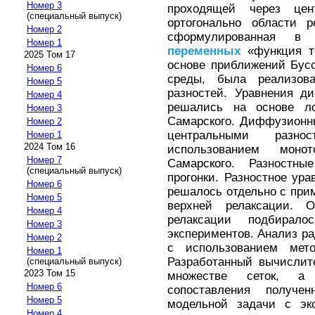
Номер 3
проходящей через цен
(специальный выпуск)
ортогонально области р
Номер 2
сформулированная в 
Номер 1
переменных
«функция то
2025 Том 17
основе приближений Бус
Номер 6
среды, была реализов
Номер 5
разностей. Уравнения д
Номер 4
решались на основе ло
Номер 3
Самарского. Диффузионн
Номер 2
центральными разн
Номер 1
2024 Том 16
использованием моно
Номер 7
Самарского. Разностн
(специальный выпуск)
прогонки. Разностное ур
Номер 6
решалось отдельно с при
Номер 5
верхней релаксации. О
Номер 4
релаксации подбирал
Номер 3
экспериментов. Анализ р
Номер 2
с использованием мет
Номер 1
Разработанный вычислит
(специальный выпуск)
2023 Том 15
множестве сеток, а
Номер 6
сопоставления получе
Номер 5
модельной задачи с эк
Номер 4