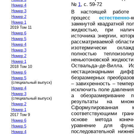
№
1
, с. 59-72
Номер 4
Номер 3
В настоящей работе р
Номер 2
процесс
естественно
-
Номер 1
замкнутой квадратной по
2019 Том 11
жидкостью, при налич
Номер 6
источника энергии, кото
Номер 5
рассматриваемой области
Номер 4
изотермически охла
Номер 3
полностью теплоизоли
Номер 2
неньютоновской жидкости
Номер 1
Оствальда–де-Вилла. И
2018 Том 10
нестационарными диф
Номер 6
безразмерных преобразо
Номер 5
(специальный выпуск)
– завихренность – темпер
Номер 4
исключить поле давления
Номер 3
а обезразмеривание п
(специальный выпуск)
результаты на множе
Номер 2
Сформулированная
Номер 1
соответствующими гра
2017 Том 9
основе метода конечн
Номер 6
уравнение для функ
Номер 5
последовательной нижне
Номер 4