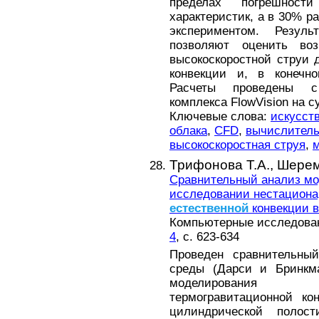
пределах погрешност
характеристик, а в 30% р
экспериментом. Резуль
позволяют оценить воз
высокоскоростной струи 
конвекции и, в конечно
Расчеты проведены с
комплекса FlowVision на 
Ключевые слова:
искусст
облака
,
CFD
,
вычислитель
высокоскоростная струя
,
Трифонова Т.А.,
Шерем
Сравнительный анализ мо
исследовании нестациона
естественной
конвекции в
Компьютерные исследовани
4
, с. 623-634
Проведен сравнительны
среды (Дарси и Бринкма
моделирования н
термогравитационной ко
цилиндрической полос