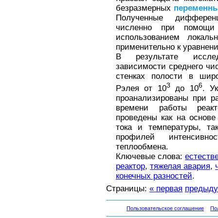
безразмерных
переменн
Полученные дифферен
численно при помощи
использованием локаль
применительно к уравнени
В результате иссле
зависимости среднего чи
стенках полости в шир
3
6
Рэлея от 10
до 10
. У
проанализированы при р
времени работы реак
проведены как на основ
тока и температуры, та
профилей интенсивно
теплообмена.
Ключевые слова:
естеств
реактор
,
тяжелая авария
,
конечных разностей
.
Страницы:
« первая
предыд
Пользовательское соглашение
По