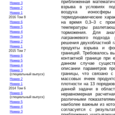
приближенная математич
Номер 3
взрыва в условиях по
Номер 2
воздуха ионосфер
Номер 1
термодинамические харак
2016 Том 8
на время 0,3–3 с прои
Номер 6
температуры разлета
Номер 5
Номер 4
торможения. Для ана
Номер 3
лагранжевого подхода 
Номер 2
решения двухобластной г
Номер 1
продукты взрыва и фон
2015 Том 7
границей. Требовалось в
Номер 6
контактной границе при 
Номер 5
данном случае сущест
Номер 4
описании параметров пр
Номер 3
границы, что связано 
(специальный выпуск)
массовых ячеек продукт
Номер 2
плотности на 13 порядко
Номер 1
2014 Том 6
данной задачи в област
Номер 6
неравномерная расчетна
(специальный выпуск)
различными показателям
Номер 5
наиболее важным из кото
Номер 4
согласуется с результа
Номер 3
приближенно учитывающе