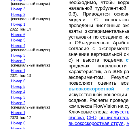
необходимо, чтобы корр
(специальный выпуск)
начальной турбулентно
Номер 3
0,3). Приводятся основ
Номер 2
(специальный выпуск)
модели. С использов
Номер 1
проведены численные эк
2022 Том 14
взяты экспериментальны
Номер 6
установки по созданию и
Номер 5
в Объединенных Арабск
Номер 4
согласие с эксперимент
(специальный выпуск)
значение вертикальной ск
Номер 3
с) и высота подъема
с
Номер 2
(специальный выпуск)
пределах погрешност
Номер 1
характеристик, а в 30% р
2021 Том 13
экспериментом. Резуль
Номер 6
позволяют оценить воз
Номер 5
высокоскоростной
Номер 4
искусственной конвекции 
Номер 3
осадков. Расчеты провед
Номер 2
комплекса FlowVision на 
(специальный выпуск)
Ключевые слова:
искусст
Номер 1
облака
,
CFD
,
вычислитель
2020 Том 12
высокоскоростная струя
,
Номер 6
Номер 5