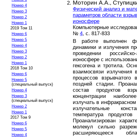
Моторин А.А.,
Ступицки
Номер 4
Физический анализ и мат
Номер 3
параметров области взрыв
Номер 2
ионосфере
Номер 1
Компьютерные исследовани
2019 Том 11
№
4
, с. 817-833
Номер 6
Номер 5
В работе выполнен ф
Номер 4
динамики и излучения пр
Номер 3
проведении российско
Номер 2
ионосфере с использовани
Номер 1
гексогена и тротила. Ос
2018 Том 10
взаимосвязи излучения 
Номер 6
процессов взрывчатого
Номер 5
поздней стадии. Проана
(специальный выпуск)
состав продуктов вз
Номер 4
концентрации наибол
Номер 3
(специальный выпуск)
излучать в инфракрасном 
Номер 2
излучательные конст
Номер 1
температура продуктов
2017 Том 9
Проанализирован характ
Номер 6
молекул сильно разре
Номер 5
расширяющееся обла
Номер 4