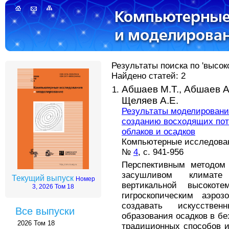
Результаты поиска по 'высок
Найдено статей: 2
Абшаев М.Т.,
Абшаев А
Щеляев А.Е.
Результаты моделировани
созданию восходящих пот
облаков и осадков
Компьютерные исследовани
№
4
, с. 941-956
Перспективным методом 
засушливом климате
Текущий выпуск
Номер
вертикальной высокот
3, 2026 Том 18
гигроскопическим аэроз
создавать искусстве
Все выпуски
образования осадков в бе
2026 Том 18
традиционных способов и