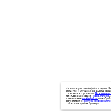
Мы используем cookie-файлы и сервис Ян
статистики и улучшения его работы. Прод
соглашаетесь с условиями
Пользовательс
использования сервиса
Яндекс.Метрика
,
использование
cookie-файлов
и на обрабо
соответствии с
Политикой конфиденциаль
cookies в настройках браузера.