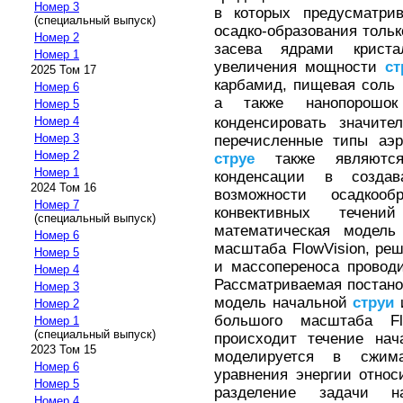
Номер 3
в которых предусматри
(специальный выпуск)
осадко-образования тольк
Номер 2
засева ядрами крист
Номер 1
увеличения мощности
ст
2025 Том 17
карбамид, пищевая соль 
Номер 6
а также нанопорошок
Номер 5
Номер 4
конденсировать значите
Номер 3
перечисленные типы аэр
Номер 2
струе
также являются
Номер 1
конденсации в созда
2024 Том 16
возможности осадкооб
Номер 7
конвективных течен
(специальный выпуск)
математическая модель
Номер 6
масштаба FlowVision, ре
Номер 5
и массопереноса провод
Номер 4
Рассматриваемая постанов
Номер 3
модель начальной
струи
и
Номер 2
большого масштаба Fl
Номер 1
(специальный выпуск)
происходит течение на
2023 Том 15
моделируется в сжим
Номер 6
уравнения энергии относ
Номер 5
разделение задачи н
Номер 4