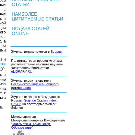
ове
СТАТЬИ
мые
— с
ные
НАИБОЛЕЕ
для
ЦИТИРУЕМЫЕ СТАТЬИ
ной
ции
ПОДАЧА СТАТЕЙ
ого
ONLINE
ка.
, а
при
ыми
Журнал индексируется в
Scopus
и и
Полнотекстовая версия журнала
сти
доступна также на сайте научной
6
электронной библиотеки
10
,
eLIBRARY.RU
для
ние
Журнал входит в систему
иза
Российского индекса научного
цитирования
.
жна
т к
Журнал включен в базу данных
ьта
Russian Science Citation Index
(RSCI)
на платформе Web of
ие
,
Science
Международная
Междисциплинарная Конференция
"
Математика. Компьютер.
Образование
"