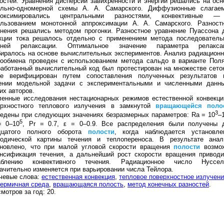
остей. Уравнения дисперсии завихренности и энергии решались на осн
ально-одномерной схемы А. А. Самарского. Диффузионные слагае
роксимировались центральными разностями, конвективные 
ользованием монотонной аппроксимации А. А. Самарского. Разност
внения решались методом прогонки. Разностное уравнение Пуассона 
кции тока решалось отдельно с применением метода последователь
хней релаксации. Оптимальное значение параметра релакса
иралось на основе вычислительных экспериментов. Анализ радиационн
лообмена проведен с использованием метода сальдо в варианте Поля
аботанный вычислительный код был протестирован на множестве сеток
же верифицирован путем сопоставления полученных результатов 
ении модельной задачи с экспериментальными и численными данн
их авторов.
ленные исследования нестационарных режимов естественной конвекци
ерхностного теплового излучения в замкнутой
вращающейся
поло
3
едены при следующих значениях безразмерных параметров: Ra = 10
–
5
= 0–10
, Pr = 0.7, ε = 0–0.9. Все распределения были получены 
дцатого полного оборота
полости
, когда наблюдается установле
иодической картины течения и теплопереноса. В результате анал
ановлено, что при малой угловой скорости вращения
полости
возмо
енсификация течения, а дальнейший рост скорости вращения приводи
аблению конвективного течения. Радиационное число Нуссел
ачительно изменяется при варьировании числа Тейлора.
чевые слова:
естественная конвекция
,
тепловое поверхностное излучен
ермичная среда
,
вращающаяся полость
,
метод конечных разностей
.
мотров за год: 20.