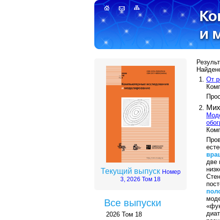
Результ
Найдено
От р
Комп
Прос
Мих
Моде
обо
Комп
Про
ест
вра
две 
низк
Текущий выпуск
Номер
Сте
3, 2026 Том 18
пос
пол
мод
Все выпуски
«фун
диат
2026 Том 18