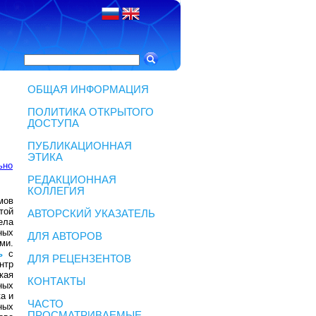
ОБЩАЯ ИНФОРМАЦИЯ
ПОЛИТИКА ОТКРЫТОГО
ДОСТУПА
ПУБЛИКАЦИОННАЯ
ЭТИКА
ьно
РЕДАКЦИОННАЯ
КОЛЛЕГИЯ
мов
той
АВТОРСКИЙ УКАЗАТЕЛЬ
ела
ных
ДЛЯ АВТОРОВ
ми.
ь
с
ДЛЯ РЕЦЕНЗЕНТОВ
нтр
кая
КОНТАКТЫ
ных
а и
ЧАСТО
ных
ПРОСМАТРИВАЕМЫЕ