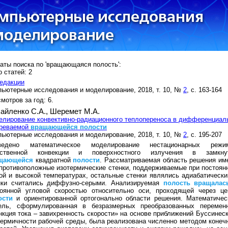
аты поиска по 'вращающаяся полость':
 статей: 2
едакции
ьютерные исследования и моделирование, 2018, т. 10, №
2
, с. 163-164
мотров за год: 6.
айленко С.А.,
Шеремет М.А.
лирование конвективно-радиационного теплопереноса в дифференциал
греваемой
вращающейся
полости
ьютерные исследования и моделирование, 2018, т. 10, №
2
, с. 195-207
ведено математическое моделирование нестационарных режи
ественной конвекции и поверхностного излучения в замкну
щающейся
квадратной
полости
. Рассматриваемая область решения им
противоположные изотермические стенки, поддерживаемые при постоян
ой и высокой температурах, остальные стенки являлись адиабатически
нки считались диффузно-серыми. Анализируемая
полость
вращалас
тоянной угловой скоростью относительно оси, проходящей через це
ости
и ориентированной ортогонально области решения. Математичес
ель, сформулированная в безразмерных преобразованных перемен
кция тока – завихренность скорости» на основе приближений Буссинеск
ермичности рабочей среды, была реализована численно методом конеч