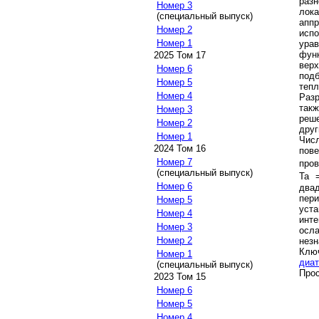
разн
Номер 3
лок
(специальный выпуск)
апп
Номер 2
исп
Номер 1
ура
фун
2025 Том 17
вер
Номер 6
подб
Номер 5
теп
Номер 4
Разр
так
Номер 3
реш
Номер 2
друг
Номер 1
Чис
2024 Том 16
пов
Номер 7
пров
(специальный выпуск)
Ta 
Номер 6
два
пер
Номер 5
уст
Номер 4
инт
Номер 3
осл
Номер 2
незн
Клю
Номер 1
диат
(специальный выпуск)
Прос
2023 Том 15
Номер 6
Номер 5
Номер 4