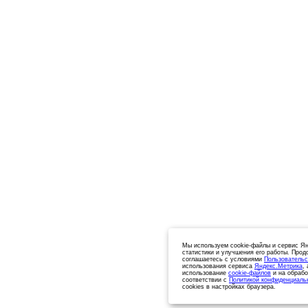
Мы используем cookie-файлы и сервис Ян
статистики и улучшения его работы. Прод
соглашаетесь с условиями
Пользовательс
использования сервиса
Яндекс.Метрика
,
использование
cookie-файлов
и на обрабо
соответствии с
Политикой конфиденциаль
cookies в настройках браузера.