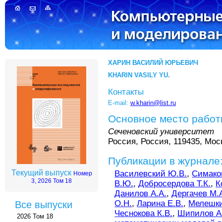
ХАРИН ВАСИЛИЙ ЮРЬЕВИЧ
KHARIN VASILY YU.
Контакты
E-mail:
w.kharin@list.ru
Основное место рабо
Сеченовский университет
Россия, Россия, 119435, Моск
Публикации в журнале
Текущий выпуск
Василевский Ю.В.
,
Симако
Номер
3, 2026 Том 18
В.Ю.
,
Добросердова Т.К.
,
К
Данилов А.А.
,
Дергачев М.
О.Н.
,
Ларина Е.В.
,
Мелешки
Все выпуски
Чеснокова К.В.
,
Шипилов А
2026 Том 18