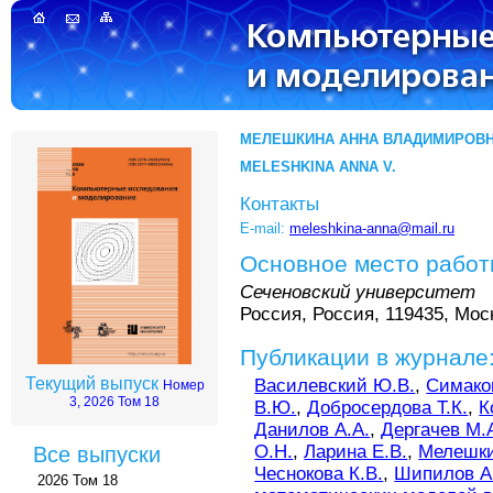
МЕЛЕШКИНА АННА ВЛАДИМИРОВ
MELESHKINA ANNA V.
Контакты
E-mail:
meleshkina-anna@mail.ru
Основное место рабо
Сеченовский университет
Россия, Россия, 119435, Моск
Публикации в журнале
Текущий выпуск
Василевский Ю.В.
,
Симако
Номер
3, 2026 Том 18
В.Ю.
,
Добросердова Т.К.
,
К
Данилов А.А.
,
Дергачев М.
О.Н.
,
Ларина Е.В.
,
Мелешки
Все выпуски
Чеснокова К.В.
,
Шипилов А
2026 Том 18