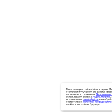
Мы используем cookie-файлы и сервис Ян
статистики и улучшения его работы. Прод
соглашаетесь с условиями
Пользовательс
использования сервиса
Яндекс.Метрика
,
использование
cookie-файлов
и на обрабо
соответствии с
Политикой конфиденциаль
cookies в настройках браузера.