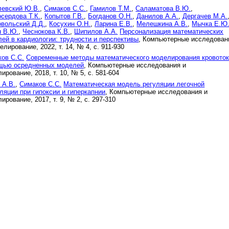
левский Ю.В.
,
Симаков С.С.
,
Гамилов Т.М.
,
Саламатова В.Ю.
,
сердова Т.К.
,
Копытов Г.В.
,
Богданов О.Н.
,
Данилов А.А.
,
Дергачев М.А.
вольский Д.Д.
,
Косухин О.Н.
,
Ларина Е.В.
,
Мелешкина А.В.
,
Мычка Е.Ю
н В.Ю.
,
Чеснокова К.В.
,
Шипилов А.А.
Персонализация математических
ей в кардиологии: трудности и перспективы
, Компьютерные исследован
елирование, 2022, т. 14, № 4, с. 911-930
ов С.С.
Современные методы математического моделирования кровоток
щью осредненных моделей
, Компьютерные исследования и
ирование, 2018, т. 10, № 5, с. 581-604
 А.В.
,
Симаков С.С.
Математическая модель регуляции легочной
ляции при гипоксии и гиперкапнии
, Компьютерные исследования и
ирование, 2017, т. 9, № 2, с. 297-310