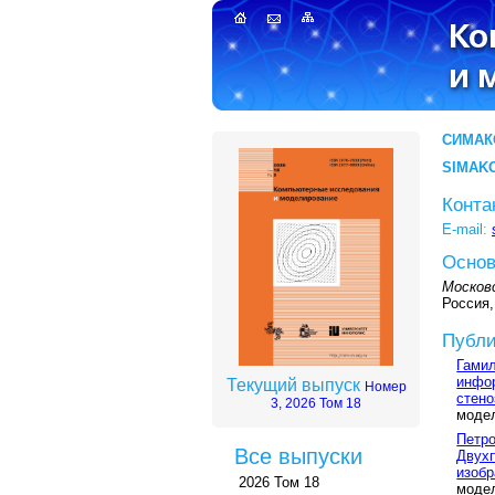
СИМАК
SIMAK
Конта
E-mail:
Основ
Москов
Россия,
Публи
Гамил
инфор
Текущий выпуск
Номер
стено
3, 2026 Том 18
модел
Петро
Все выпуски
Двухп
изобр
2026 Том 18
модел