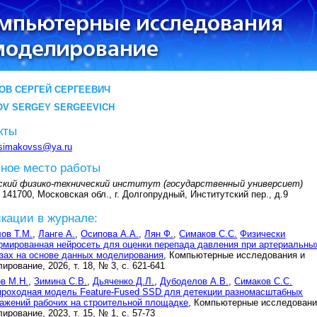
ОВ СЕРГЕЙ СЕРГЕЕВИЧ
OV SERGEY SERGEEVICH
кты
simakovss@ya.ru
ное место работы
ский физико-технический институт (государственный универсиет)
 141700, Московская обл., г. Долгопрудный, Институтский пер., д.9
кации в журнале:
ов Т.М.
,
Ланге А.
,
Осипова А.А.
,
Лян Ф.
,
Симаков С.С.
Физически
мированная нейросеть для оценки перепада давления при артериальны
зах на основе данных моделирования
, Компьютерные исследования и
ирование, 2026, т. 18, № 3, с. 621-641
в М.Н.
,
Зимина С.В.
,
Дьяченко Д.Л.
,
Дубоделов А.В.
,
Симаков С.С.
роходная модель Feature-Fused SSD для детекции разномасштабных
ажений рабочих на строительной площадке
, Компьютерные исследовани
ирование, 2023, т. 15, № 1, с. 57-73