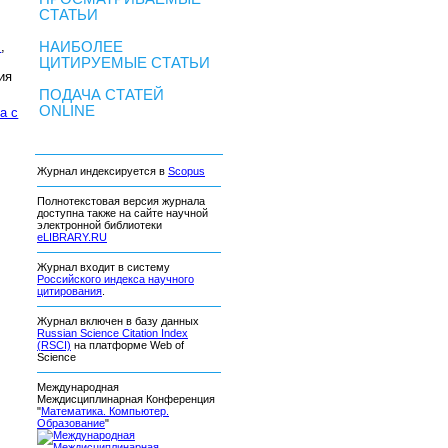
СТАТЬИ
,
.
,
НАИБОЛЕЕ
ЦИТИРУЕМЫЕ СТАТЬИ
ия
ПОДАЧА СТАТЕЙ
ONLINE
а c
Журнал индексируется в
Scopus
Полнотекстовая версия журнала
доступна также на сайте научной
электронной библиотеки
eLIBRARY.RU
Журнал входит в систему
Российского индекса научного
цитирования
.
Журнал включен в базу данных
Russian Science Citation Index
(RSCI)
на платформе Web of
Science
Международная
Междисциплинарная Конференция
"
Математика. Компьютер.
Образование
"