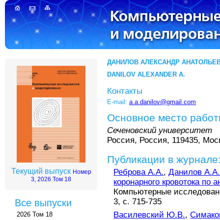
ДАНИЛОВ АЛЕКСАНДР АНАТОЛЬЕ
DANILOV ALEXANDER A.
Контакты
E-mail:
a.a.danilov@gmail.com
Основное место рабо
Сеченовский университет
Россия, Россия, 119435, Моск
Публикации в журнале
Текущий выпуск
Реброва А.А.
,
Данилов А.А
Номер
3, 2026 Том 18
коронарного кровотока по
Компьютерные исследовани
3, с. 715-735
Все выпуски
Василевский Ю.В.
,
Симако
2026 Том 18