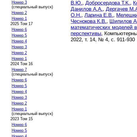
В.Ю.
,
Добросердова Т.К.
,
К
Номер 3
(специальный выпуск)
Данилов А.А.
,
Дергачев М.
Номер 2
О.Н.
,
Ларина Е.В.
,
Мелешки
Номер 1
Чеснокова К.В.
,
Шипилов А
2025 Том 17
математических моделей в
Номер 6
перспективы
, Компьютерны
Номер 5
2022, т. 14, № 4, с. 911-930
Номер 4
Номер 3
Номер 2
Номер 1
2024 Том 16
Номер 7
(специальный выпуск)
Номер 6
Номер 5
Номер 4
Номер 3
Номер 2
Номер 1
(специальный выпуск)
2023 Том 15
Номер 6
Номер 5
Номер 4