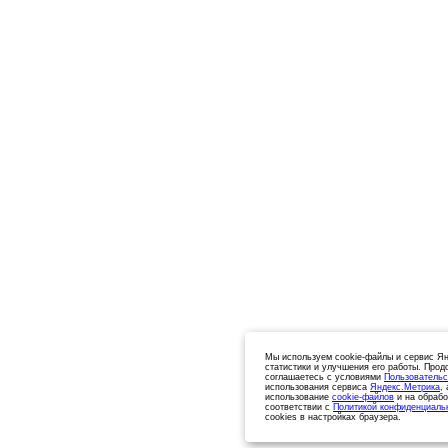
Мы используем cookie-файлы и сервис Ян
статистики и улучшения его работы. Прод
соглашаетесь с условиями
Пользовательс
использования сервиса
Яндекс.Метрика
,
использование
cookie-файлов
и на обрабо
соответствии с
Политикой конфиденциаль
cookies в настройках браузера.