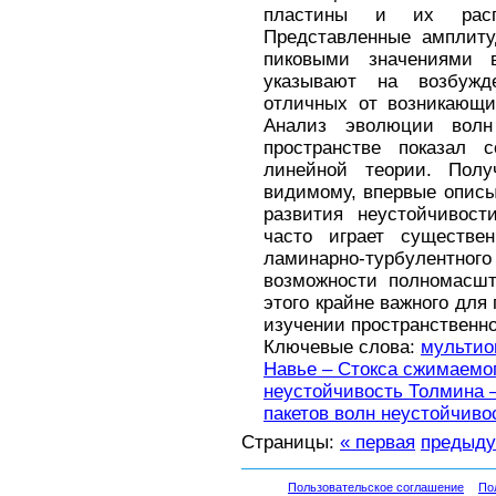
пластины и их распр
Представленные амплит
пиковыми значениями 
указывают на возбужд
отличных от возникающи
Анализ эволюции волн
пространстве показал 
линейной теории. Полу
видимому, впервые опис
развития неустойчивост
часто играет существе
ламинарно-турбулент
возможности полномасшт
этого крайне важного для
изучении пространственно
Ключевые слова:
мультио
Навье – Стокса сжимаемог
неустойчивость Толмина 
пакетов волн неустойчиво
Страницы:
« первая
предыд
Пользовательское соглашение
По