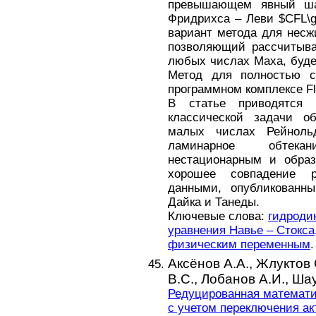
превышающем явный ша
Фридрихcа – Леви $CFL\g
вариант метода для несж
позволяющий рассчитыва
любых числах Маха, буде
Метод для полностью с
программном комплексе Fl
В статье приводятся 
классической задачи об
малых числах Рейнольд
ламинарное обтека
нестационарным и образ
хорошее совпадение р
данными, опубликованны
Дайка и Танеды.
Ключевые слова:
гидроди
уравнения Навье – Стокса
физическим переменным
.
Аксёнов А.А.,
Жлуктов 
В.С.,
Лобанов А.И.,
Шау
Редуцированная математи
с учетом переключения ак