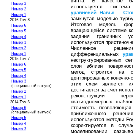
винта. В качестве б
Номер 3
используется систем
Номер 2
уравнений
Навье
–
Сто
Номер 1
замкнутая моделью турб
2016 Том 8
Итоговая модель фор
Номер 6
вращающейся системе ко
Номер 5
задания граничных у
Номер 4
используются пристеночн
Номер 3
Численное решен
Номер 2
дифференциальных
ура
Номер 1
2015 Том 7
неструктурированных се
Номер 6
слои вблизи поверхнос
Номер 5
метод строится на о
Номер 4
центрированных конечно
Номер 3
этих схем является их
(специальный выпуск)
достигается за счет испо
Номер 2
реконструкции пе
Номер 1
квазиодномерных шаблон
2014 Том 6
стоимость, позволяющая
Номер 6
(специальный выпуск)
приближенного решен
Номер 5
используются методы Ро
Номер 4
корректируется в случа
Номер 3
моделировании разры