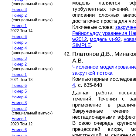
модель является эф
(специальный выпуск)
турбулентных течений, 
Номер 3
описании сложных анизо
Номер 2
(специальный выпуск)
достаточно проста для чи
Номер 1
Ключевые слова:
закруче
2022 Том 14
Рейнольдсу уравнения На
Номер 6
w2012
,
модель νt-92
,
нова
Номер 5
SIMPLE
.
Номер 4
(специальный выпуск)
Платонов Д.В.,
Минаков
Номер 3
А.В.
Номер 2
Численное моделирование
(специальный выпуск)
закруткой потока
Номер 1
Компьютерные исследовани
2021 Том 13
4
, с. 635-648
Номер 6
Номер 5
Данная работа посвящ
Номер 4
течений. Течения с за
Номер 3
применение в различн
Номер 2
Закрученные течения
(специальный выпуск)
нестационарными эффекта
Номер 1
В свою очередь крупном
2020 Том 12
прецессией вихря, м
Номер 6
конструкций и снижению
Номер 5