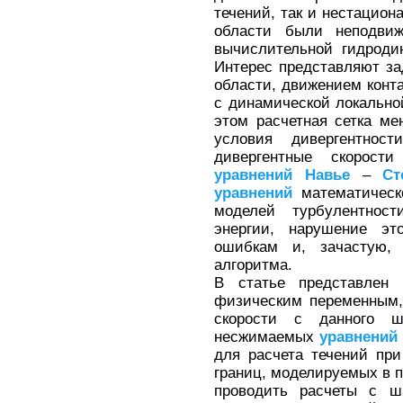
течений, так и нестацион
области были неподви
вычислительной гидроди
Интерес представляют за
области, движением конта
с динамической локально
этом расчетная сетка ме
условия дивергентнос
дивергентные скорост
уравнений
Навье
–
Ст
уравнений
математическ
моделей турбулентност
энергии, нарушение эт
ошибкам и, зачастую, 
алгоритма.
В статье представлен
физическим переменным,
скорости с данного 
несжимаемых
уравнений
для расчета течений пр
границ, моделируемых в п
проводить расчеты с ша