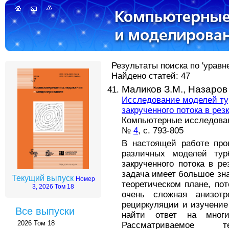
Результаты поиска по 'уравн
Найдено статей: 47
Маликов З.М.,
Назаров 
Исследование моделей ту
закрученного потока в ре
Компьютерные исследовани
№
4
, с. 793-805
В настоящей работе про
различных моделей тур
закрученного потока в р
задача имеет большое знач
Текущий выпуск
Номер
теоретическом плане, пот
3, 2026 Том 18
очень сложная анизотр
рециркуляции и изучение
Все выпуски
найти ответ на многи
2026 Том 18
Рассматриваемое 