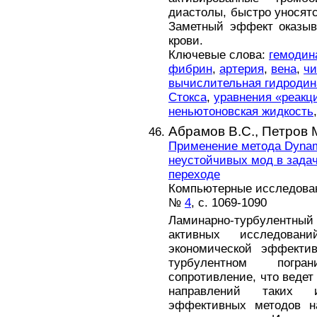
диастолы, быстро уносятс
Заметный эффект оказыв
крови.
Ключевые слова:
гемодин
фибрин
,
артерия
,
вена
,
чи
вычислительная гидродин
Стокса
,
уравнения «реакц
неньютоновская жидкость
Абрамов В.С.,
Петров 
Применение метода Dynam
неустойчивых мод в зада
переходе
Компьютерные исследовани
№
4
, с. 1069-1090
Ламинарно-турбулентн
активных исследован
экономической эффектив
турбулентном погра
сопротивление, что ведет
направлений таких и
эффективных методов н