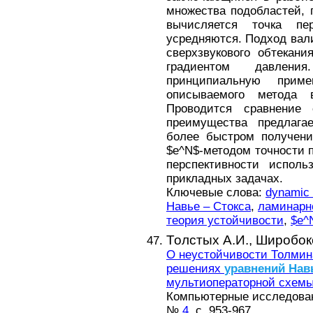
множества подобластей, 
вычисляется точка пе
усредняются. Подход вали
сверхзвукового обтекан
градиентом давления
принципиальную прим
описываемого метода 
Проводится сравнение 
преимущества предлага
более быстром получени
$e^N$-методом точности п
перспективности исполь
прикладных задачах.
Ключевые слова:
dynamic
Навье – Стокса
,
ламинарн
теория устойчивости
,
$e^
Толстых А.И.,
Широбоко
О неустойчивости Толмин
решениях
уравнений
Нав
мультиоператорной схемы 
Компьютерные исследовани
№
4
, с. 953-967