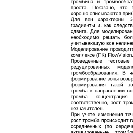
тромбина и тромбообраз
проста. Показано, что 
хорошо описываются приб
Для вен характерны б
градиенты и, как следст
сдвига. Для моделирован
необходимо решать бо
учитывающую все нелиней
Моделирование проводит
комплексе (ПК) FlowVision
Проведенные тестовые 
редуцированных моде
тромбообразования. В ч
формирование зоны возвра
формирования такой з
тромба в направлении вн
тромба концентрация
соответственно, рост тро
незначителен.
При учете изменения теч
рост тромба происходит г
осредненных (по сердеч
активированные тромб