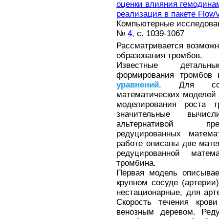
оценки влияния гемодина
реализация в пакете FlowV
Компьютерные исследовани
№
4
, с. 1039-1067
Рассматривается возможн
образования тромбов.
Известные детальн
формирования тромбов 
уравнений
. Для сов
математических моделей
моделирования роста т
значительные вычисл
альтернативой пре
редуцированных матема
работе описаны две мате
редуцированной матем
тромбина.
Первая модель описывае
крупном сосуде (артерии
нестационарные, для арт
Скорость течения кров
венозным деревом. Реду