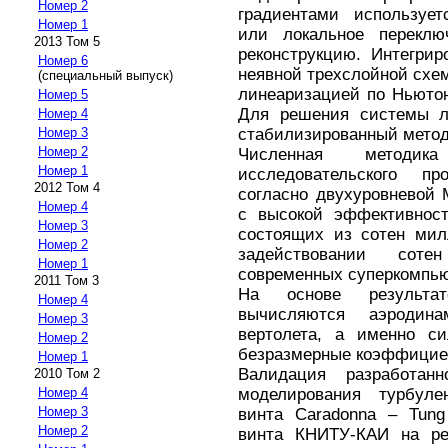
Номер 2
градиентами используе
Номер 1
или локальное переклю
2013 Том 5
реконструкцию. Интегри
Номер 6
неявной трехслойной схем
(специальный выпуск)
линеаризацией по Ньюто
Номер 5
Для решения системы 
Номер 4
стабилизированный метод
Номер 3
Номер 2
Численная методи
Номер 1
исследовательского пр
2012 Том 4
согласно двухуровневой
Номер 4
с высокой эффективност
Номер 3
состоящих из сотен мил
Номер 2
задействовании сот
Номер 1
современных суперкомпью
2011 Том 3
На основе результат
Номер 4
вычисляются аэродина
Номер 3
вертолета, а именно с
Номер 2
безразмерные коэффицие
Номер 1
Валидация разработан
2010 Том 2
моделирования турбулен
Номер 4
Номер 3
винта Caradonna – Tung
Номер 2
винта КНИТУ-КАИ на ре