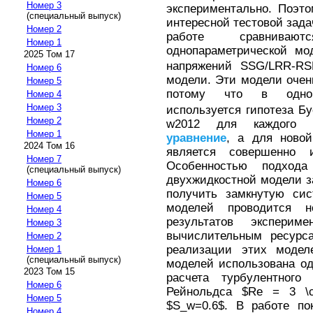
Номер 3
экспериментально. Поэт
(специальный выпуск)
интересной тестовой зада
Номер 2
работе сравниваю
Номер 1
однопараметрической мо
2025 Том 17
напряжений SSG/LRR-RS
Номер 6
модели. Эти модели очен
Номер 5
потому что в одноп
Номер 4
Номер 3
используется гипотеза Б
Номер 2
w2012 для каждого н
Номер 1
уравнение
, а для новой
2024 Том 16
является совершенно 
Номер 7
Особенностью подход
(специальный выпуск)
двухжидкостной модели за
Номер 6
получить замкнутую си
Номер 5
моделей проводится 
Номер 4
результатов экспери
Номер 3
вычислительным ресурс
Номер 2
реализации этих модел
Номер 1
(специальный выпуск)
моделей использована од
2023 Том 15
расчета турбулентного
Номер 6
Рейнольдса $Re = 3 \c
Номер 5
$S_w=0.6$. В работе по
Номер 4