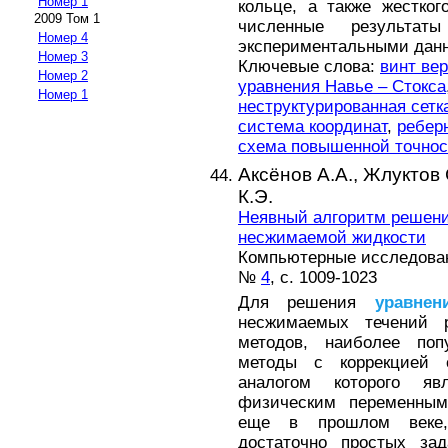
Номер 1
кольце, а также жестког
2009 Том 1
численные результа
Номер 4
экспериментальными дан
Номер 3
Ключевые слова:
винт ве
Номер 2
уравнения Навье – Стокса
Номер 1
неструктурированная сетк
система координат
,
ребер
схема повышенной точнос
Аксёнов А.А.,
Жлуктов 
К.Э.
Неявный алгоритм решен
несжимаемой жидкости
Компьютерные исследовани
№
4
, с. 1009-1023
Для решения
уравнен
несжимаемых течений р
методов, наиболее по
методы с коррекцией 
аналогом которого я
физическим переменным
еще в прошлом веке,
достаточно простых за