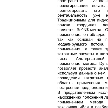
пространстве. Исп
проектировании летател
прогнозировать его 
рентабельность уже 
Традиционным для индус
поиска координат лам
является $e^N$-метод. 
применение, он обладает
так как основан на п
моделируемого потока,
применения, а также т
затратные расчеты в шир
чисел. Альтернативо
применение метода Dyna
позволяет провести ана
используя данные о нем.
проведении затратных 
область применения м
построении предположений
В представленном иссл
нахождению положения ла
применением метода 
заключающийся в разбие