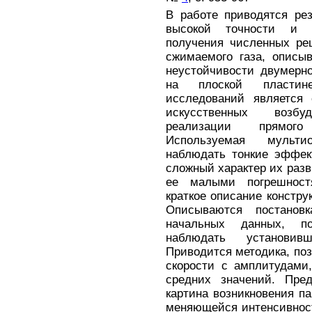
В работе приводятся ре
высокой точности и 
получения численных р
сжимаемого газа, описы
неустойчивости двумерно
на плоской пластине
исследований является 
искусственных возбу
реализации прямого
Используемая мульти
наблюдать тонкие эффек
сложный характер их раз
ее малыми погрешност
краткое описание констру
Описываются постанов
начальных данных, п
наблюдать установив
Приводится методика, по
скорости с амплитудами
средних значений. Пре
картина возникновения п
меняющейся интенсивност