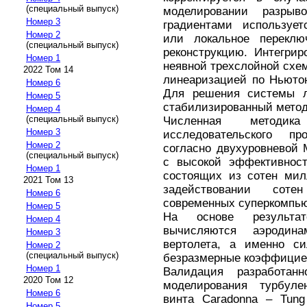
(специальный выпуск)
моделировании разры
Номер 3
градиентами используе
Номер 2
или локальное переклю
(специальный выпуск)
реконструкцию. Интегри
Номер 1
неявной трехслойной схем
2022 Том 14
линеаризацией по Ньюто
Номер 6
Для решения системы л
Номер 5
стабилизированный метод
Номер 4
(специальный выпуск)
Численная методи
Номер 3
исследовательского п
Номер 2
согласно двухуровневой
(специальный выпуск)
с высокой эффективност
Номер 1
состоящих из сотен мил
2021 Том 13
задействовании сот
Номер 6
современных суперкомпью
Номер 5
На основе результат
Номер 4
вычисляются аэродина
Номер 3
вертолета, а именно с
Номер 2
(специальный выпуск)
безразмерные коэффицие
Номер 1
Валидация разработан
2020 Том 12
моделирования турбулен
Номер 6
винта Caradonna – Tung
Номер 5