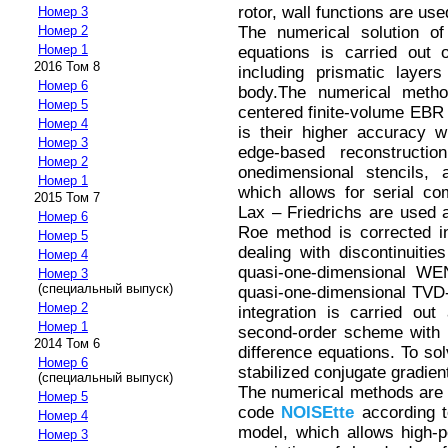
rotor, wall functions are use
Номер 3
The numerical solution of 
Номер 2
Номер 1
equations is carried out 
2016 Том 8
including prismatic layer
Номер 6
body.The numerical metho
Номер 5
centered finite-volume EBR
Номер 4
is their higher accuracy 
Номер 3
edge-based reconstructio
Номер 2
onedimensional stencils,
Номер 1
which allows for serial c
2015 Том 7
Lax – Friedrichs are used
Номер 6
Roe method is corrected i
Номер 5
dealing with discontinuitie
Номер 4
quasi-one-dimensional WE
Номер 3
(специальный выпуск)
quasi-one-dimensional TVD-
Номер 2
integration is carried out 
Номер 1
second-order scheme with N
2014 Том 6
difference equations. To sol
Номер 6
stabilized conjugate gradien
(специальный выпуск)
The numerical methods are 
Номер 5
code
NOISEtte
according t
Номер 4
model, which allows high-
Номер 3