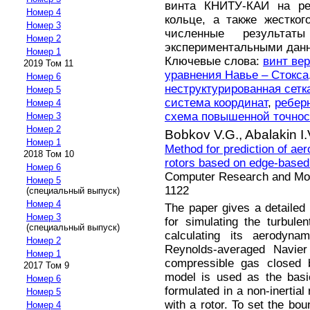
винта КНИТУ-КАИ на ре
Номер 4
кольце, а также жестког
Номер 3
численные результа
Номер 2
экспериментальными дан
Номер 1
Ключевые слова:
винт ве
2019 Том 11
уравнения Навье – Стокса
Номер 6
неструктурированная сетк
Номер 5
система координат
,
ребер
Номер 4
схема повышенной точнос
Номер 3
Номер 2
Bobkov V.G.,
Abalakin I.
Номер 1
Method for prediction of aer
2018 Том 10
rotors based on edge-base
Номер 6
Computer Research and Mode
Номер 5
1122
(специальный выпуск)
Номер 4
The paper gives a detailed
Номер 3
for simulating the turbule
(специальный выпуск)
calculating its aerodyna
Номер 2
Reynolds-averaged Navier
Номер 1
compressible gas closed b
2017 Том 9
model is used as the basi
Номер 6
formulated in a non-inertial
Номер 5
with a rotor. To set the bou
Номер 4