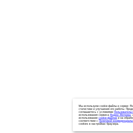
Мы используем cookie-файлы и сервис Ян
статистики и улучшения его работы. Прод
соглашаетесь с условиями
Пользовательс
использования сервиса
Яндекс.Метрика
,
использование
cookie-файлов
и на обрабо
соответствии с
Политикой конфиденциаль
cookies в настройках браузера.