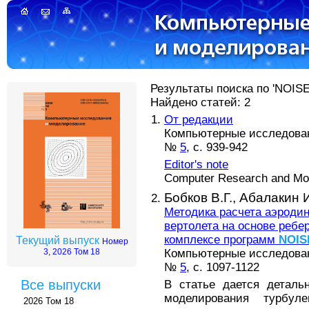
Результаты поиска по 'NOISEt
Найдено статей: 2
От редакции
Компьютерные исследовани
№
5
, с. 939-942
Editor's note
Computer Research and Mode
Бобков В.Г.,
Абалакин И
Методика расчета аэродин
вертолета на основе ребе
комплексе программ
NOIS
Текущий выпуск
Номер
Компьютерные исследовани
3, 2026 Том 18
№
5
, с. 1097-1122
Все выпуски
В статье дается деталь
моделирования турбул
2026 Том 18