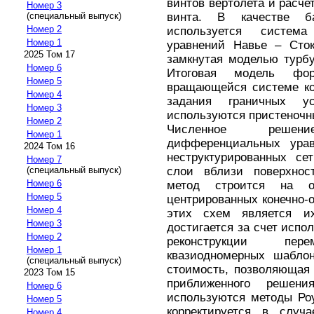
винтов вертолета и расче
Номер 3
винта. В качестве б
(специальный выпуск)
Номер 2
используется систем
Номер 1
уравнений Навье – Сток
2025 Том 17
замкнутая моделью турб
Номер 6
Итоговая модель фор
Номер 5
вращающейся системе ко
Номер 4
задания граничных у
Номер 3
используются пристеночн
Номер 2
Численное решен
Номер 1
дифференциальных урав
2024 Том 16
неструктурированных се
Номер 7
слои вблизи поверхнос
(специальный выпуск)
Номер 6
метод строится на о
Номер 5
центрированных конечно
Номер 4
этих схем является их
Номер 3
достигается за счет испо
Номер 2
реконструкции пе
Номер 1
квазиодномерных шаблон
(специальный выпуск)
стоимость, позволяющая
2023 Том 15
приближенного решен
Номер 6
используются методы Ро
Номер 5
корректируется в случа
Номер 4