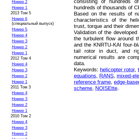
consisting of hundreds of
Номер 2
hundreds of thousands of 
Номер 1
2013 Том 5
Based on the results of n
Номер 6
characteristics of the hel
(специальный выпуск)
trust, torque and their dimen
Номер 5
Validation of the developed 
Номер 4
the turbulent flow around 
Номер 3
and the KNRTU-KAI four-bl
Номер 2
tail rotor in duct, and r
Номер 1
numerical results are comp
2012 Том 4
data.
Номер 4
Keywords:
helicopter rotor
,
Номер 3
equations
,
RANS
,
mixed-el
Номер 2
reference frame
,
edge-based
Номер 1
2011 Том 3
scheme
,
NOISEtte
.
Номер 4
Номер 3
Номер 2
Номер 1
2010 Том 2
Номер 4
Номер 3
Номер 2