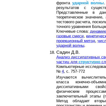
фронта
ударной
волны
результатов с сущес
Представленные в да
теоретическое значение,
тестового расчета, поско
точного уравнения Больцм
Ключевые слова:
динамик
газовые смеси
,
кинетичес
проекционный метод
,
чис
ударной волны
.
Садин Д.В.
Анализ диссипативных св
частиц для
структурно
сл
Компьютерные исследовани
№
4
, с. 757-772
Изучаются вычислитель
класса конечно-объе
диссипативными сво
физическим процесс
заключительный этапы (
Метод обладает втор
пространству и времени н