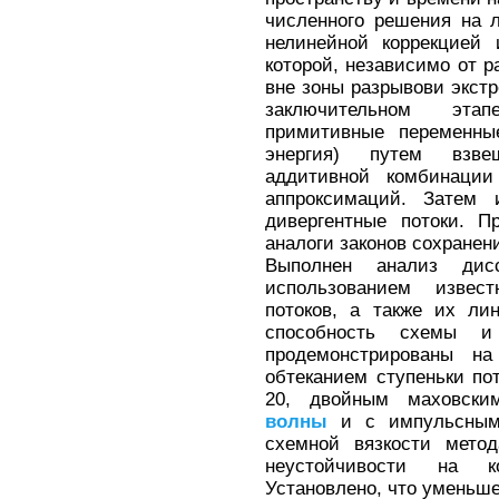
численного решения на 
нелинейной коррекцией 
которой, независимо от р
вне зоны разрывови экст
заключительном этап
примитивные переменные
энергия) путем взве
аддитивной комбинации
аппроксимаций. Затем
дивергентные потоки. П
аналоги законов сохранен
Выполнен анализ дис
использованием извес
потоков, а также их ли
способность схемы и
продемонстрированы н
обтеканием ступеньки по
20, двойным маховск
волны
и с импульсным 
схемной вязкости метод
неустойчивости на ко
Установлено, что уменьш