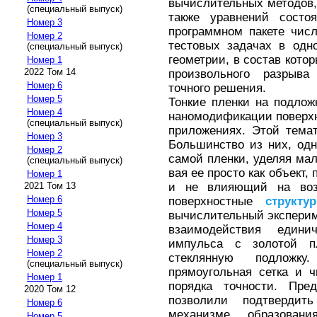
вычислительных методов,
(специальный выпуск)
также уравнений состо
Номер 3
программном пакете чис
Номер 2
тестовых задачах в одн
(специальный выпуск)
геометрии, в состав кото
Номер 1
2022 Том 14
произвольного разрыв
Номер 6
точного решения.
Номер 5
Тонкие пленки на подло
Номер 4
наномодификации поверхн
(специальный выпуск)
приложениях. Этой тема
Номер 3
Большинство из них, одн
Номер 2
самой пленки, уделяя ма
(специальный выпуск)
вая ее просто как объект
Номер 1
и не влияющий на воз
2021 Том 13
Номер 6
поверхностные
структу
Номер 5
вычислительный экспери
Номер 4
взаимодействия единич
Номер 3
импульса с золотой п
Номер 2
стеклянную подложку
(специальный выпуск)
прямоугольная сетка и 
Номер 1
порядка точности. Пред
2020 Том 12
позволили подтверд
Номер 6
механизме образован
Номер 5