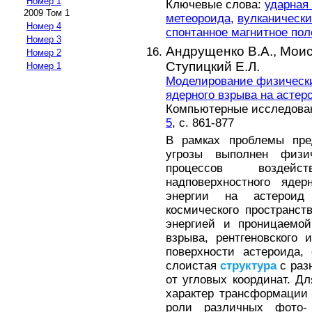
Номер 1
Ключевые слова:
ударная
2009 Том 1
метеороида
,
вулканически
Номер 4
спонтанное магнитное пол
Номер 3
Андрущенко В.А.,
Моис
Номер 2
Ступицкий Е.Л.
Номер 1
Моделирование физически
ядерного взрыва на астер
Компьютерные исследовани
5
, с. 861-877
В рамках проблемы пред
угрозы выполнен физи
процессов воздей
надповерхностного ядер
энергии на астероид
космического пространств
энергией и проницаемой
взрыва, рентгеновского 
поверхности астероида,
слоистая
структура
с раз
от угловых координат. Д
характер трансформации 
роли различных фото- 