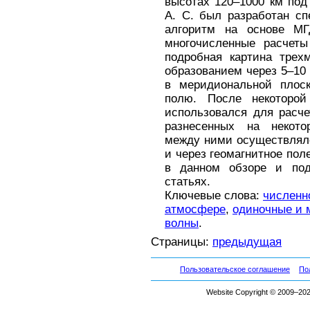
высотах 120–1000 км под
А. С. был разработан с
алгоритм на основе МГ
многочисленные расчеты
подробная картина трех
образованием через 5–10
в меридиональной плоск
полю. После некоторо
использовался для расч
разнесенных на некото
между ними осуществляло
и через геомагнитное пол
в данном обзоре и под
статьях.
Ключевые слова:
численн
атмосфере
,
одиночные и 
волны
.
Страницы:
предыдущая
Пользовательское соглашение
По
Website Copyright © 2009–2