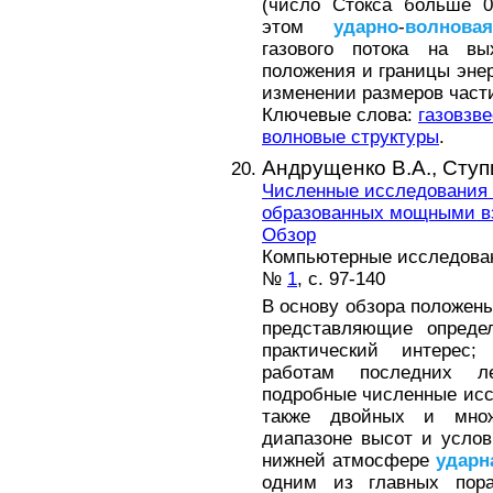
(число Стокса больше 0
этом
ударно
-
волновая
газового потока на вы
положения и границы эне
изменении размеров част
Ключевые слова:
газовзве
волновые структуры
.
Андрущенко В.А.,
Ступ
Численные исследования
образованных мощными вз
Обзор
Компьютерные исследовани
№
1
, с. 97-140
В основу обзора положены
представляющие опреде
практический интерес
работам последних л
подробные численные исс
также двойных и мно
диапазоне высот и услов
нижней атмосфере
ударн
одним из главных пор