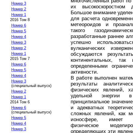
многочисленных работ по
Номер 3
их высокоскоростном
Номер 2
Большое внимание уделен
Номер 1
для расчета одновременн
2016 Том 8
метеороидов и проанал
Номер 6
такого газодинамиче
Номер 5
разработанные раннее ал
Номер 4
успешно использовать
Номер 3
вулканических изверж
Номер 2
обсуждаются результа
Номер 1
2015 Том 7
континентальных, та
Номер 6
определенными ограниче
Номер 5
активности.
Номер 4
В работе выполнен мате
Номер 3
результаты аналитиче
(специальный выпуск)
физических явлений, х
Номер 2
удельной энергии в
Номер 1
принципиальное значение
2014 Том 6
и адекватных теоретиче
Номер 6
(специальный выпуск)
сложных явлений, как 
Номер 5
ионосфере, имеет пр
Номер 4
физическое моделир
Номер 3
определяющих эти явлени