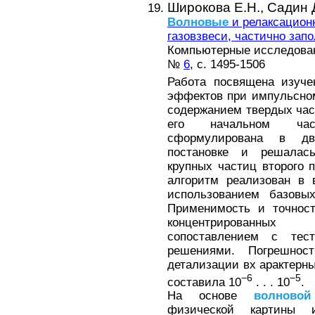
Широкова Е.Н.,
Садин 
Волновые
и релаксацион
газовзвеси, частично за
Компьютерные исследовани
№
6
, с. 1495-1506
Работа посвящена изуч
эффектов при импульсно
содержанием твердых час
его начальном час
сформулирована в дву
постановке и решалас
крупных частиц второго 
алгоритм реализован в 
использованием базовых
Применимость и точнос
концентрированных
сопоставлением с тес
решениями. Погрешнос
детализации вх арактерн
−6
−5
составила 10
. . . 10
.
На основе
волновой
физической картины и