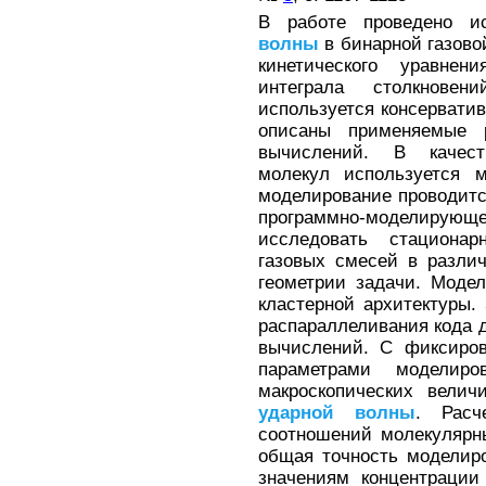
В работе проведено и
волны
в бинарной газово
кинетического уравне
интеграла столкнове
используется консервати
описаны применяемые 
вычислений. В качест
молекул используется 
моделирование проводитс
программно-моделирую
исследовать стациона
газовых смесей в разли
геометрии задачи. Моде
кластерной архитектуры.
распараллеливания кода д
вычислений. С фиксиров
параметрами моделиро
макроскопических велич
ударной
волны
. Расч
соотношений молекулярн
общая точность моделир
значениям концентраци