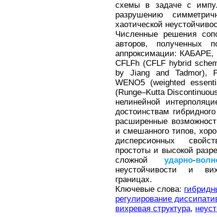
схемы в задаче с импу
разрушению симметри
хаотической неустойчивос
Численные решения сопо
авторов, полученных 
аппроксимации: КАБАРЕ, H
CFLFh (CFLF hybrid scheme
by Jiang and Tadmor), P
WENO5 (weighted essentia
(Runge–Kutta Discontinuou
нелинейной интерполя
достоинствам гибридного
расширенные возможност
и смешанного типов, хор
дисперсионных свойст
простоты и высокой разр
сложной
ударно
-
волн
неустойчивости и вих
границах.
Ключевые слова:
гибридн
регулирование диссипати
вихревая структура
,
неуст