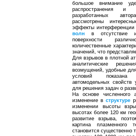
большое внимание уд
распространения и 
разработанных авто
рассмотрены интересн
эффекты интерференции
волн
в отсутствие и
поверхности разл
количественные характер
значений, что представля
Для взрывов в плотной а
аналитические реше
возмущений, удобные для
условий показана 
автомодельных свойств 
для решения задач о разв
На основе численного а
изменение в
структуре
р
изменении высоты взры
высотах более 120 км гео
развитие взрыва, поэт
картина плазменного т
становится существенно т