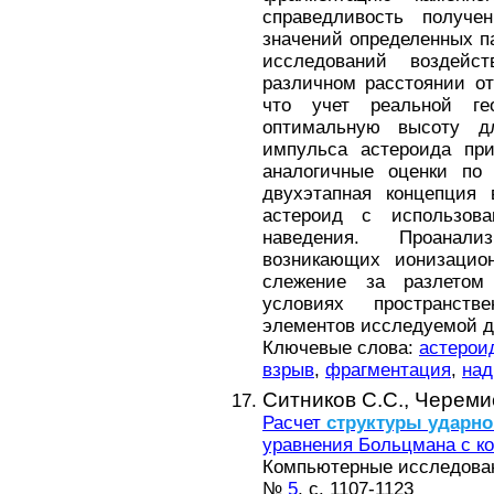
справедливость получе
значений определенных п
исследований воздейс
различном расстоянии от
что учет реальной ге
оптимальную высоту д
импульса астероида пр
аналогичные оценки по
двухэтапная концепция 
астероид с использова
наведения. Проанали
возникающих ионизацио
слежение за разлетом
условиях пространств
элементов исследуемой д
Ключевые слова:
астерои
взрыв
,
фрагментация
,
над
Ситников С.С.,
Черемис
Расчет
структуры
ударно
уравнения Больцмана с к
Компьютерные исследовани
№
5
, с. 1107-1123