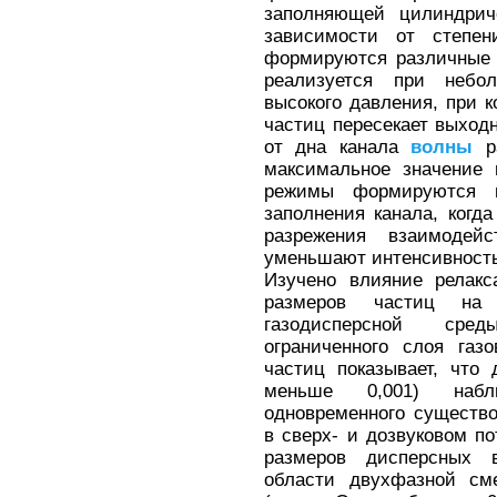
заполняющей цилиндриче
зависимости от степен
формируются различные 
реализуется при небо
высокого давления, при к
частиц пересекает выход
от дна канала
волны
ра
максимальное значение 
режимы формируются в
заполнения канала, когд
разрежения взаимодей
уменьшают интенсивность
Изучено влияние релакс
размеров частиц на 
газодисперсной сред
ограниченного слоя газ
частиц показывает, что
меньше 0,001) набл
одновременного существ
в сверх- и дозвуковом по
размеров дисперсных 
области двухфазной см