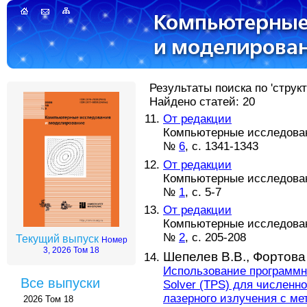
Результаты поиска по 'струк
Найдено статей: 20
От редакции
Компьютерные исследовани
№
6
, с. 1341-1343
От редакции
Компьютерные исследовани
№
1
, с. 5-7
От редакции
Компьютерные исследовани
№
2
, с. 205-208
Текущий выпуск
Номер
3, 2026 Том 18
Шепелев В.В.,
Фортова
Использование программно
Все выпуски
Solver (TPS) для численн
лазерного излучения с м
2026 Том 18