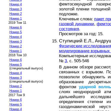
фемтосекундной лазер
Номер 4
золотой пленки толщиной 
Номер 3
подложке.
Номер 2
Ключевые слова:
пакет п
Номер 1
2019 Том 11
газовой динамики
,
фемтос
Номер 6
состояния
.
Номер 5
Просмотров за год: 15.
Номер 4
Ступицкий Е.Л.,
Андрущ
Номер 3
Физические исследования
Номер 2
моделирование взрывных 
Номер 1
2018 Том 10
Компьютерные исследовани
Номер 6
№
3
, с. 505-546
Номер 5
В данном обзоре рассмот
(специальный выпуск)
связанных с взрывом. П
Номер 4
позволили обнаружить 
Номер 3
образование дискретн
(специальный выпуск)
Номер 2
фронтом
ударной
волн
Номер 1
слоях неоднородной атм
2017 Том 9
дальнейшего исследо
Номер 6
определения степени и
Номер 5
газодинамической неус
Номер 4