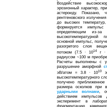
Воздействие высокоск
эрозионный характер, пр
астероиду. Показано,
рентгеновского излучения
до высоких температур,
формируется импульс
определяющим из-за
высокотемпературной 
основной импульс, получ
разогретого слоя веще
14
потоком (7.5 · 10
г · 
радиусом ~100 м приобрет
Расчеты выполнены с у
разрушение аморфной
с
10
эВ/атом = 3.8 · 10
эр
высокотемпературного сло
получено приближенное
размера осколков при 
ударными
волнами
, о
действием импульсов 
эксперимент в лабора
фрагментацию каменно