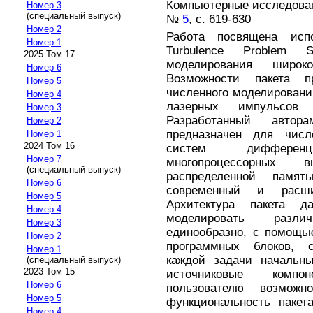
Компьютерные исследовани
Номер 3
(специальный выпуск)
№
5
, с. 619-630
Номер 2
Работа посвящена испо
Номер 1
Turbulence Problem 
2025 Том 17
моделирования широк
Номер 6
Возможности пакета п
Номер 5
численного моделирован
Номер 4
лазерных импульсов 
Номер 3
Разработанный авто
Номер 2
предназначен для числ
Номер 1
2024 Том 16
систем дифферен
Номер 7
многопроцессорных 
(специальный выпуск)
распределенной памят
Номер 6
современный и расши
Номер 5
Архитектура пакета д
Номер 4
моделировать разл
Номер 3
единообразно, с помощь
Номер 2
программных блоков, 
Номер 1
каждой задачи начальны
(специальный выпуск)
2023 Том 15
источниковые компо
Номер 6
пользователю возможн
Номер 5
функциональность пакет
Номер 4