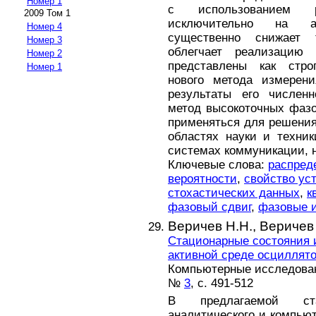
Номер 1
с использованием р
2009 Том 1
исключительно на а
Номер 4
существенно снижает
Номер 3
облегчает реализацию
Номер 2
представлены как стро
Номер 1
нового метода измерени
результаты его численн
метод высокоточных фаз
применяться для решения
областях науки и техник
системах коммуникации, на
Ключевые слова:
распред
вероятности
,
свойство ус
стохастических данных
,
к
фазовый сдвиг
,
фазовые 
Веричев Н.Н.,
Веричев 
Стационарные состояния 
активной среде осциллят
Компьютерные исследовани
№
3
, с. 491-512
В предлагаемой ста
аналитического и компью