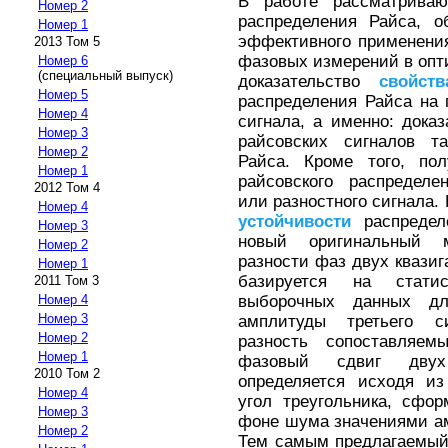
В работе рассматривают
Номер 2
распределения Райса, о
Номер 1
эффективного применени
2013 Том 5
фазовых измерений в опти
Номер 6
(специальный выпуск)
доказательство
свойств
Номер 5
распределения Райса на 
Номер 4
сигнала, а именно: дока
Номер 3
райсовских сигналов т
Номер 2
Райса. Кроме того, по
Номер 1
райсовского распределе
2012 Том 4
или разностного сигнала.
Номер 4
устойчивости
распредел
Номер 3
новый оригинальный м
Номер 2
разности фаз двух квазиг
Номер 1
базируется на стати
2011 Том 3
выборочных данных д
Номер 4
Номер 3
амплитуды третьего с
Номер 2
разность сопоставляе
Номер 1
фазовый сдвиг двух 
2010 Том 2
определяется исходя из
Номер 4
угол треугольника, сфо
Номер 3
фоне шума значениями ам
Номер 2
Тем самым предлагаемый