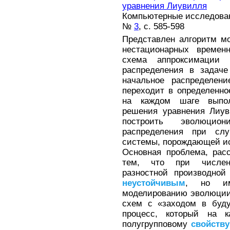
уравнения Лиувилля
Компьютерные исследовани
№
3
, с. 585-598
Представлен алгоритм м
нестационарных времен
схема аппроксимации 
распределения в задаче
начальное распределени
переходит в определенное
на каждом шаге выпол
решения уравнения Лиув
построить эволюцио
распределения при слу
системы, порождающей и
Основная проблема, рас
тем, что при числен
разностной производной
неустойчивым
, но им
моделированию эволюции
схем с «заходом в буду
процесс, который на 
полугрупповому
свойству