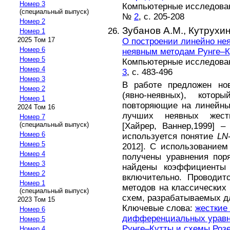
Номер 3
Компьютерные исследовани
(специальный выпуск)
№
2
, с. 205-208
Номер 2
Зубанов А.М.,
Кутрухин
Номер 1
2025 Том 17
О построении линейно не
Номер 6
неявным методам Рунге–
Номер 5
Компьютерные исследовани
Номер 4
3
, с. 483-496
Номер 3
В работе предложен но
Номер 2
(явно-неявных), котор
Номер 1
повторяющие на линейны
2024 Том 16
лучших неявных жестк
Номер 7
(специальный выпуск)
[Хайрер, Ваннер,1999] 
Номер 6
используется понятие
LN
Номер 5
2012]. С использование
Номер 4
получены уравнения пор
Номер 3
найдены коэффициенты 
Номер 2
включительно. Проводит
Номер 1
методов на классических
(специальный выпуск)
схем, разрабатываемых д
2023 Том 15
Ключевые слова:
жесткие
Номер 6
дифференциальных урав
Номер 5
Рунге–Кутты и схемы Роз
Номер 4