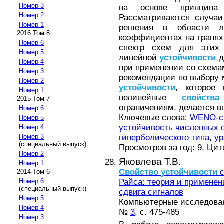
Номер 3
на основе принципа 
Номер 2
Рассматриваются случаи
Номер 1
решения в области л
2016 Том 8
коэффициентах на гранях
Номер 6
спектр схем для этих 
Номер 5
линейной
устойчивости
д
Номер 4
при применении со схема
Номер 3
рекомендации по выбору 
Номер 2
устойчивости
, которое
Номер 1
нелинейные
свойства
2015 Том 7
ограничениям, делается в
Номер 6
Ключевые слова:
WENO-с
Номер 5
устойчивость численных 
Номер 4
гиперболического типа
,
ур
Номер 3
(специальный выпуск)
Просмотров за год: 9. Ци
Номер 2
Яковлева Т.В.
Номер 1
Свойство
устойчивости
с
2014 Том 6
Райса: теория и применен
Номер 6
(специальный выпуск)
сдвига сигналов
Номер 5
Компьютерные исследовани
Номер 4
№
3
, с. 475-485
Номер 3