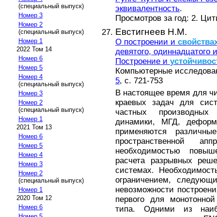
(специальный выпуск)
эквивалентность
.
Номер 3
Просмотров за год: 2. Ци
Номер 2
Евстигнеев Н.М.
(специальный выпуск)
О построении и
свойства
Номер 1
2022 Том 14
девятого, одиннадцатого и
Номер 6
Построение и
устойчивос
Номер 5
Компьютерные исследовани
Номер 4
5
, с. 721-753
(специальный выпуск)
В настоящее время для ч
Номер 3
краевых задач для сист
Номер 2
(специальный выпуск)
частных производных 
Номер 1
динамики, МГД, деформи
2021 Том 13
применяются различны
Номер 6
пространственной ап
Номер 5
необходимостью повыш
Номер 4
расчета разрывных реше
Номер 3
системах. Необходимост
Номер 2
ограничением, следующ
(специальный выпуск)
невозможности построен
Номер 1
2020 Том 12
первого для монотонной
Номер 6
типа. Одними из наи
Номер 5