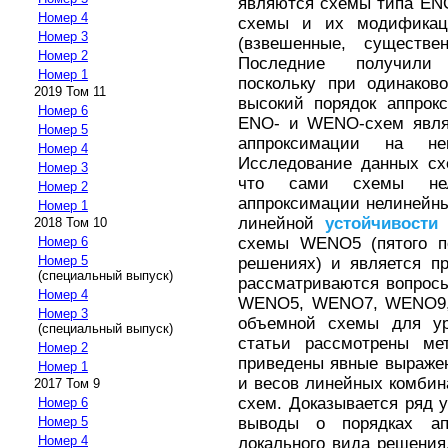
являются схемы типа EN
Номер 4
схемы и их модифика
Номер 3
(взвешенные, существ
Номер 2
Последние получили 
Номер 1
поскольку при одинако
2019 Том 11
высокий порядок аппро
Номер 6
ENO- и WENO-схем являе
Номер 5
аппроксимации на не
Номер 4
Исследование данных сх
Номер 3
что сами схемы не
Номер 2
аппроксимации нелинейны
Номер 1
линейной
устойчивости
р
2018 Том 10
схемы WENO5 (пятого по
Номер 6
Номер 5
решениях) и является п
(специальный выпуск)
рассматриваются вопрос
Номер 4
WENO5, WENO7, WENO9,
Номер 3
объемной схемы для ур
(специальный выпуск)
статьи рассмотрены 
Номер 2
приведены явные выраже
Номер 1
и весов линейных комбин
2017 Том 9
схем. Доказывается ряд 
Номер 6
выводы о порядках ап
Номер 5
Номер 4
локального вида решения