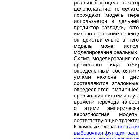
реальный процесс, в кот
целеполагание, то желат
порождают модель пере
используется в дальне
предиктор разладки, кот
именно состояние переход
он действительно в нег
модель может исполь
моделирования реальных 
Схема моделирования со
временного ряда отби
определенным состояния
углами наклона и дис
составляются эталонные
определяются эмпиричес
пребывания системы в ук
времени перехода из сост
с этими эмпирически
вероятностная моде
соответствующие траектор
Ключевые слова:
нестаци
выборочная функция расп