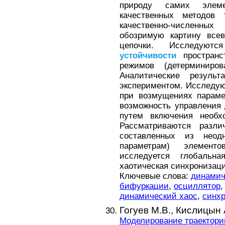
природу самих элеме
качественных методов
качественно-численны
обозримую картину все
цепочки. Исследуют
устойчивости
пространс
режимов (детерминиров
Аналитические резуль
экспериментом. Исследу
при возмущениях параме
возможность управления
путем включения необх
Рассматриваются разли
составленных из неод
параметрам) элемент
исследуется глобальна
хаотическая синхронизаци
Ключевые слова:
динамич
бифуркации
,
осциллятор
динамический хаос
,
синх
Гогуев М.В.,
Кислицын 
Моделирование траектори