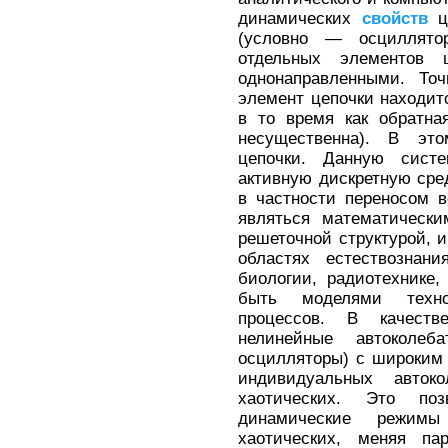
динамических
свойств
це
(условно — осциллятор
отдельных элементов 
однонаправленными. Точ
элемент цепочки находит
в то время как обратна
несущественна). В это
цепочки. Данную систе
активную дискретную сре
в частности переносом 
являться математическ
решеточной структурой,
областях естествознан
биологии, радиотехнике,
быть моделями техно
процессов. В качест
нелинейные автоколе
осцилляторы) с широким
индивидуальных авток
хаотических. Это поз
динамические режим
хаотических, меняя п