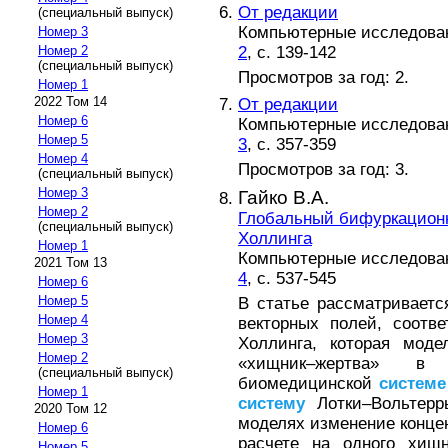
От редакции
(специальный выпуск)
Компьютерные исследовани
Номер 3
2
, с. 139-142
Номер 2
(специальный выпуск)
Просмотров за год: 2.
Номер 1
2022 Том 14
От редакции
Номер 6
Компьютерные исследовани
Номер 5
3
, с. 357-359
Номер 4
Просмотров за год: 3.
(специальный выпуск)
Номер 3
Гайко В.А.
Номер 2
Глобальный бифуркацион
(специальный выпуск)
Холлинга
Номер 1
Компьютерные исследовани
2021 Том 13
4
, с. 537-545
Номер 6
Номер 5
В статье рассматриваетс
Номер 4
векторных полей, соотв
Номер 3
Холлинга, которая моде
Номер 2
«хищник–жертва» в
(специальный выпуск)
биомедицинской
системе
Номер 1
систему
Лотки–Вольтерр
2020 Том 12
моделях изменение конце
Номер 6
расчете на одного хищн
Номер 5