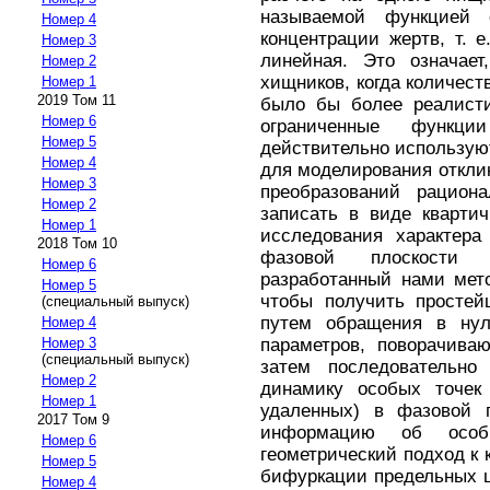
называемой функцией о
Номер 4
концентрации жертв, т. 
Номер 3
линейная. Это означае
Номер 2
хищников, когда количест
Номер 1
2019 Том 11
было бы более реалисти
Номер 6
ограниченные функц
Номер 5
действительно использую
Номер 4
для моделирования откли
Номер 3
преобразований рацио
Номер 2
записать в виде кварти
Номер 1
исследования характера
2018 Том 10
фазовой плоскост
Номер 6
разработанный нами мето
Номер 5
чтобы получить просте
(специальный выпуск)
путем обращения в нул
Номер 4
параметров, поворачив
Номер 3
(специальный выпуск)
затем последовательно
Номер 2
динамику особых точек 
Номер 1
удаленных) в фазовой п
2017 Том 9
информацию об осо
Номер 6
геометрический подход к 
Номер 5
бифуркации предельных 
Номер 4