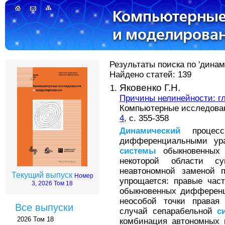
Результаты поиска по 'динам
Найдено статей: 139
Яковенко Г.Н.
Причины нелинейности: г
Компьютерные исследовани
4
, с. 355-358
Динамический
процесс 
дифференциальными ура
системы
обыкновенных 
некоторой области с
неавтономной заменой
Текущий выпуск
Номер
упрощается: правые час
3, 2026 Том 18
обыкновенных дифференц
неособой точки правая 
Все выпуски
случай сепарабельной
с
2026 Том 18
комбинация автономных 