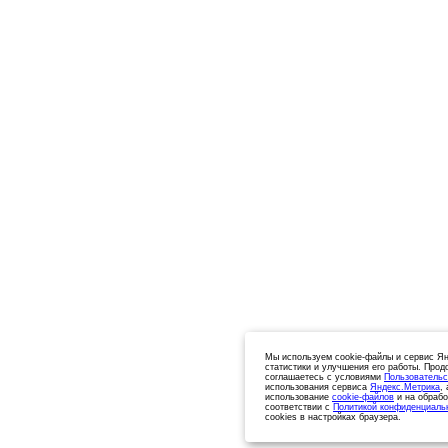
Мы используем cookie-файлы и сервис Ян
статистики и улучшения его работы. Прод
соглашаетесь с условиями
Пользовательс
использования сервиса
Яндекс.Метрика
,
использование
cookie-файлов
и на обрабо
соответствии с
Политикой конфиденциаль
cookies в настройках браузера.