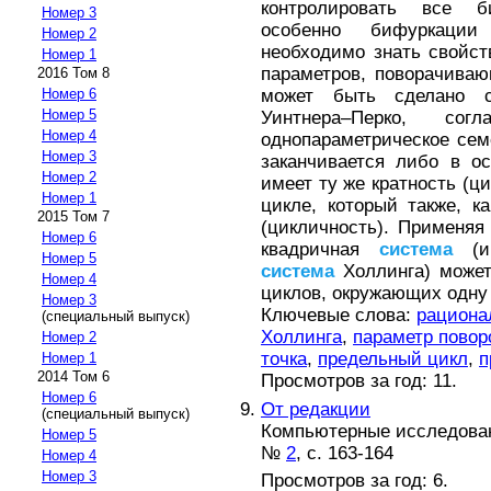
контролировать все б
Номер 3
особенно бифуркации
Номер 2
необходимо знать свойст
Номер 1
параметров, поворачива
2016 Том 8
может быть сделано 
Номер 6
Номер 5
Уинтнера–Перко, сог
Номер 4
однопараметрическое сем
Номер 3
заканчивается либо в ос
Номер 2
имеет ту же кратность (ц
Номер 1
цикле, который также, к
2015 Том 7
(цикличность). Применяя
Номер 6
квадричная
система
(и 
Номер 5
система
Холлинга) может
Номер 4
циклов, окружающих одну 
Номер 3
Ключевые слова:
рациона
(специальный выпуск)
Холлинга
,
параметр повор
Номер 2
точка
,
предельный цикл
,
п
Номер 1
2014 Том 6
Просмотров за год: 11.
Номер 6
От редакции
(специальный выпуск)
Компьютерные исследовани
Номер 5
№
2
, с. 163-164
Номер 4
Номер 3
Просмотров за год: 6.