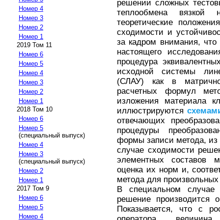
решении сложных тестовы
Номер 4
теплообмена вязкой 
Номер 3
теоретические положени
Номер 2
сходимости и устойчивос
Номер 1
за кадром внимания, что
2019 Том 11
настоящего исследовани
Номер 6
процедура эквивалентны
Номер 5
исходной системы лине
Номер 4
(СЛАУ) как в матричн
Номер 3
расчетных формул мет
Номер 2
изложения материала к
Номер 1
2018 Том 10
иллюстрируются
схемам
Номер 6
отвечающих преобразова
Номер 5
процедуры преобразов
(специальный выпуск)
формы записи метода, из к
Номер 4
случае сходимости решен
Номер 3
элементных составов м
(специальный выпуск)
оценка их норм и, соотве
Номер 2
метода для произвольных 
Номер 1
В специальном случае 
2017 Том 9
Номер 6
решение производится о
Номер 5
Показывается, что с ро
Номер 4
оператора величи