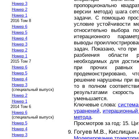
Номер 3
пропорционально квадра
Номер 2
версии метода) шага сет
Номер 1
задачи. С помощью прос
2016 Том 8
условие устойчивости м
Номер 6
относительно выбора по
Номер 5
итерационного парамет
Номер 4
выводы проиллюстрирова
Номер 3
задач. Показано, что при
Номер 2
разбиения области р
Номер 1
необходимых для достиж
2015 Том 7
при прочих равных у
Номер 6
продемонстрировано, ч
Номер 5
Номер 4
решение нарушены при вы
Номер 3
то в полном соответств
(специальный выпуск)
результатами скорость
Номер 2
уменьшается.
Номер 1
Ключевые слова:
система
2014 Том 6
уравнений
,
итерационный
Номер 6
метода
.
(специальный выпуск)
Просмотров за год: 15. Ц
Номер 5
Номер 4
Гогуев М.В.,
Кислицын 
Номер 3
Моделирование траектори