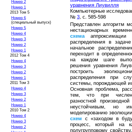
Номер 2
уравнения Лиувилля
Номер 1
Компьютерные исследовани
2013 Том 5
№
3
, с. 585-598
Номер 6
(специальный выпуск)
Представлен алгоритм м
Номер 5
нестационарных времен
Номер 4
схема
аппроксимации в
Номер 3
распределения в задаче
Номер 2
начальное распределени
Номер 1
переходит в определенное
2012 Том 4
на каждом шаге выпол
Номер 4
решения уравнения Лиув
Номер 3
построить эволюцио
Номер 2
распределения при слу
Номер 1
системы, порождающей и
2011 Том 3
Номер 4
Основная проблема, рас
Номер 3
тем, что при числен
Номер 2
разностной производной
Номер 1
неустойчивым, но им
2010 Том 2
моделированию эволюции
Номер 4
схем
с «заходом в буду
Номер 3
процесс, который на 
Номер 2
полугрупповому свойству