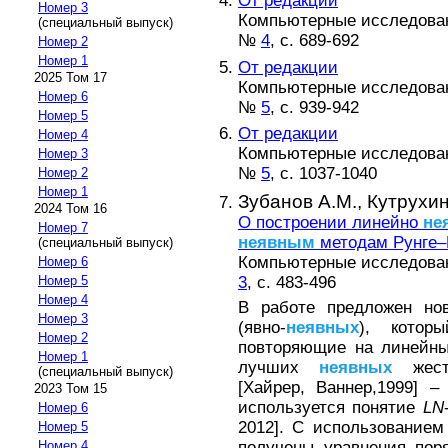
От редакции
Номер 3
Компьютерные исследовани
(специальный выпуск)
№
4
, с. 689-692
Номер 2
Номер 1
От редакции
2025 Том 17
Компьютерные исследовани
Номер 6
№
5
, с. 939-942
Номер 5
От редакции
Номер 4
Компьютерные исследовани
Номер 3
№
5
, с. 1037-1040
Номер 2
Номер 1
Зубанов А.М.,
Кутрухин
2024 Том 16
О построении линейно
не
Номер 7
неявным
методам Рунге–
(специальный выпуск)
Компьютерные исследовани
Номер 6
3
, с. 483-496
Номер 5
Номер 4
В работе предложен но
Номер 3
(явно-
неявных
), котор
Номер 2
повторяющие на линейны
Номер 1
лучших
неявных
жестк
(специальный выпуск)
[Хайрер, Ваннер,1999] 
2023 Том 15
используется понятие
LN
Номер 6
2012]. С использование
Номер 5
получены уравнения пор
Номер 4