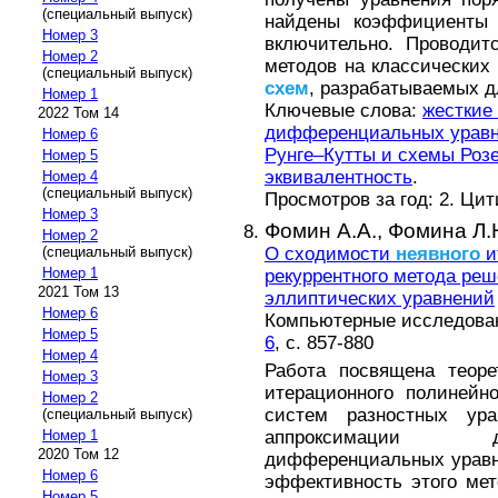
(специальный выпуск)
найдены коэффициенты
Номер 3
включительно. Проводит
Номер 2
методов на классических
(специальный выпуск)
схем
, разрабатываемых д
Номер 1
Ключевые слова:
жесткие
2022 Том 14
дифференциальных урав
Номер 6
Рунге–Кутты и схемы Роз
Номер 5
эквивалентность
.
Номер 4
(специальный выпуск)
Просмотров за год: 2. Ци
Номер 3
Фомин А.А.,
Фомина Л.
Номер 2
О сходимости
неявного
и
(специальный выпуск)
Номер 1
рекуррентного метода ре
2021 Том 13
эллиптических уравнений
Номер 6
Компьютерные исследовани
Номер 5
6
, с. 857-880
Номер 4
Работа посвящена теор
Номер 3
итерационного полинейн
Номер 2
систем разностных ура
(специальный выпуск)
аппроксимации д
Номер 1
2020 Том 12
дифференциальных уравне
Номер 6
эффективность этого мет
Номер 5