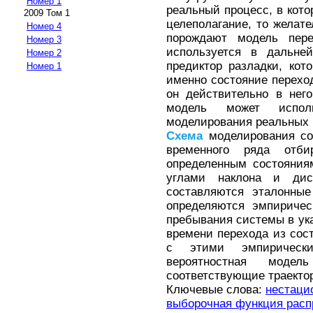
Номер 1
реальный процесс, в кот
2009 Том 1
целеполагание, то желат
Номер 4
порождают модель пере
Номер 3
используется в дальне
Номер 2
предиктор разладки, кот
Номер 1
именно состояние переход
он действительно в нег
модель может исполь
моделирования реальных 
Схема
моделирования со
временного ряда отби
определенным состояния
углами наклона и дис
составляются эталонные
определяются эмпиричес
пребывания системы в ук
времени перехода из сост
с этими эмпирически
вероятностная моде
соответствующие траектор
Ключевые слова:
нестаци
выборочная функция расп