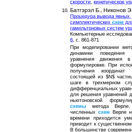
скорости
,
кинетическое у
Батгэрэл Б.,
Никонов Э.
Процедура вывода явных
симплектических
схем
для
гамильтоновых систем ур
Компьютерные исследовани
6
, с. 861-871
При моделировании мето
динамики поведения 
уравнения движения в
формулировке. При испо
получения координат
состоящей из $N$ части
шаге в трехмерном сл
дифференциальных уравне
для решения уравнений 
ньютоновской формули
схемы
метода Верле. 
численных
схем
Верле н
времени приходится уме
приводит к существенно
В большинстве современн