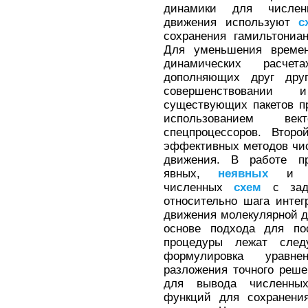
динамики для численн
движения используют
с
сохранения гамильтониа
Для уменьшения времен
динамических расче
дополняющих друг дру
совершенствовании 
существующих пакетов п
использованием вект
спецпроцессоров. Второ
эффективных методов чис
движения. В работе пр
явных,
неявных
и сим
численных
схем
с зада
относительно шага инте
движения молекулярной д
основе подхода для по
процедуры лежат след
формулировка уравне
разложения точного реше
для вывода численн
функций для сохранения