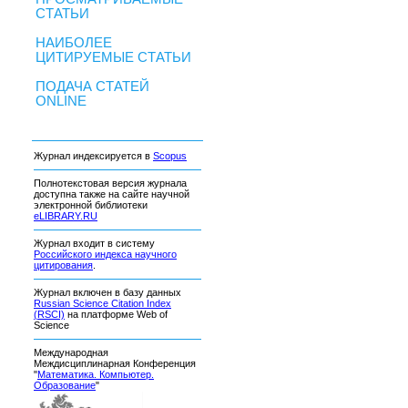
СТАТЬИ
НАИБОЛЕЕ
ЦИТИРУЕМЫЕ СТАТЬИ
ПОДАЧА СТАТЕЙ
ONLINE
Журнал индексируется в
Scopus
Полнотекстовая версия журнала
доступна также на сайте научной
электронной библиотеки
eLIBRARY.RU
Журнал входит в систему
Российского индекса научного
цитирования
.
Журнал включен в базу данных
Russian Science Citation Index
(RSCI)
на платформе Web of
Science
Международная
Междисциплинарная Конференция
"
Математика. Компьютер.
Образование
"