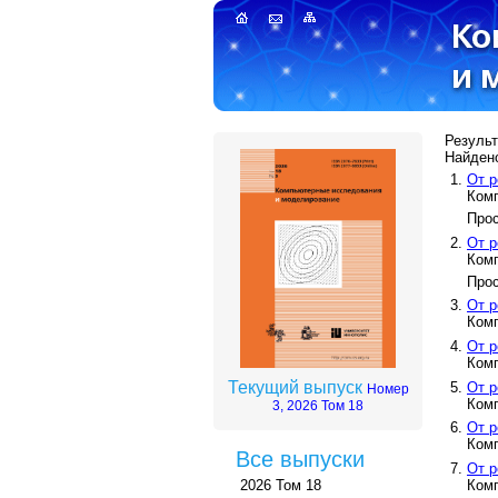
Результ
Найдено
От р
Комп
Прос
От р
Комп
Прос
От р
Комп
От р
Комп
Текущий выпуск
От р
Номер
Комп
3, 2026 Том 18
От р
Комп
Все выпуски
От р
Комп
2026 Том 18