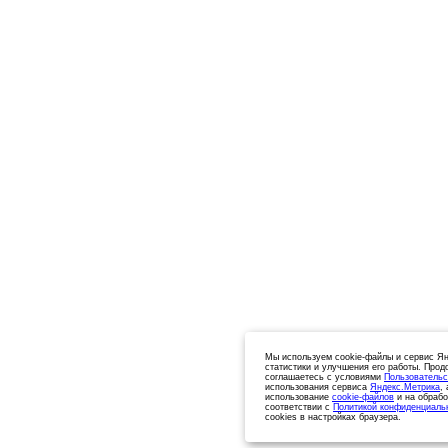
Мы используем cookie-файлы и сервис Ян
статистики и улучшения его работы. Прод
соглашаетесь с условиями
Пользовательс
использования сервиса
Яндекс.Метрика
,
использование
cookie-файлов
и на обрабо
соответствии с
Политикой конфиденциаль
cookies в настройках браузера.