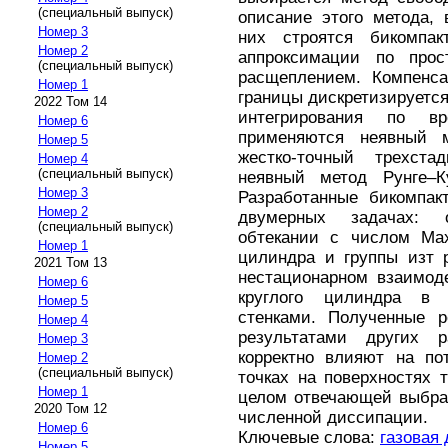
(специальный выпуск)
описание этого метода,
Номер 3
них строятся бикомпа
Номер 2
аппроксимации по прос
(специальный выпуск)
расщеплением. Компенса
Номер 1
границы дискретизируется
2022 Том 14
интегрирования по 
Номер 6
применяются неявный 
Номер 5
жестко-точный трехста
Номер 4
(специальный выпуск)
неявный метод Рунге–Ку
Номер 3
Разработанные бикомпа
Номер 2
двумерных задачах: 
(специальный выпуск)
обтекании с числом Мах
Номер 1
цилиндра и группы изт 
2021 Том 13
нестационарном взаимод
Номер 6
круглого цилиндра в 
Номер 5
стенками. Полученные р
Номер 4
результатами других 
Номер 3
корректно влияют на по
Номер 2
(специальный выпуск)
точках на поверхностях 
Номер 1
целом отвечающей выбра
2020 Том 12
численной диссипации.
Номер 6
Ключевые слова:
газовая
Номер 5