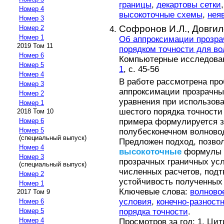
границы
,
декартовы сетки
Номер 4
высокоточные схемы
,
нея
Номер 3
Софронов И.Л.,
Довгил
Номер 2
Номер 1
Об аппроксимации прозра
2019 Том 11
порядком точности для во
Номер 6
Компьютерные исследовани
Номер 5
1
, с. 45-56
Номер 4
В работе рассмотрена пр
Номер 3
аппроксимации прозрачны
Номер 2
уравнения при использов
Номер 1
шестого порядка точности 
2018 Том 10
примера формулируется з
Номер 6
Номер 5
полубесконечном волновод
(специальный выпуск)
Предложен подход, позво
Номер 4
высокоточные
формулы п
Номер 3
прозрачных граничных ус
(специальный выпуск)
численных расчетов, под
Номер 2
устойчивость полученных
Номер 1
Ключевые слова:
волново
2017 Том 9
условия
,
конечно-разност
Номер 6
порядка точности
.
Номер 5
Номер 4
Просмотров за год: 1. Ци