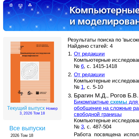
Результаты поиска по 'высок
Найдено статей: 4
От редакции
Компьютерные исследовани
№
6
, с. 1415-1418
От редакции
Компьютерные исследовани
№
1
, с. 5-10
Брагин М.Д.,
Рогов Б.В.
Бикомпактные
схемы
для 
обобщение на сложные ра
Текущий выпуск
Номер
3, 2026 Том 18
свободной границы
Компьютерные исследовани
№
3
, с. 487-504
Все выпуски
Работа посвящена испо
2026 Том 18