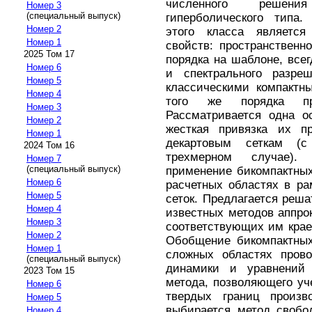
численного решени
Номер 3
(специальный выпуск)
гиперболического тип
Номер 2
этого класса является
Номер 1
свойств: пространственн
2025 Том 17
порядка на шаблоне, все
Номер 6
и спектрального разре
Номер 5
классическими компактн
Номер 4
того же порядка про
Номер 3
Рассматривается одна о
Номер 2
жесткая привязка их пр
Номер 1
декартовым сеткам (с
2024 Том 16
трехмерном случае).
Номер 7
(специальный выпуск)
применение бикомпактны
Номер 6
расчетных областях в ра
Номер 5
сеток. Предлагается реш
Номер 4
известных методов аппр
Номер 3
соответствующих им крае
Номер 2
Обобщение бикомпактн
Номер 1
сложных областях прово
(специальный выпуск)
динамики и уравнений 
2023 Том 15
метода, позволяющего уч
Номер 6
твердых границ произв
Номер 5
выбирается метод свобо
Номер 4