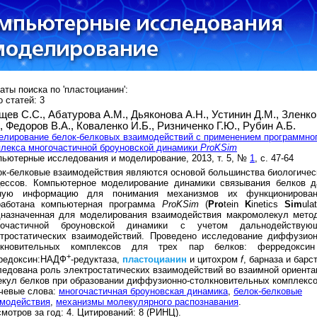
аты поиска по 'пластоцианин':
 статей: 3
щев С.С.,
Абатурова А.М.,
Дьяконова А.Н.,
Устинин Д.М.,
Зленко
.,
Федоров В.А.,
Коваленко И.Б.,
Ризниченко Г.Ю.,
Рубин А.Б.
лирование белок-белковых взаимодействий с применением программно
лекса многочастичной броуновской динамики
ProKSim
ьютерные исследования и моделирование, 2013, т. 5, №
1
, с. 47-64
к-белковые взаимодействия являются основой большинства биологичес
цессов. Компьютерное моделирование динамики связывания белков д
ную информацию для понимания механизмов их функционирован
работана компьютерная программа
ProKSim
(
Pro
tein
K
inetics
Sim
ulat
дназначенная для моделирования взаимодействия макромолекул мето
гочастичной броуновской динамики с учетом дальнодействую
ктростатических взаимодействий. Проведено исследование диффузион
лкновительных комплексов для трех пар белков: ферредокси
+
редоксин:НАДФ
-редуктаза,
пластоцианин
и цитохром
f
, барназа и барс
едована роль электростатических взаимодействий во взаимной ориента
кул белков при образовании диффузионно-столкновительных комплексо
чевые слова:
многочастичная броуновская динамика
,
белок-белковые
имодействия
,
механизмы молекулярного распознавания
.
мотров за год: 4. Цитирований: 8 (РИНЦ).