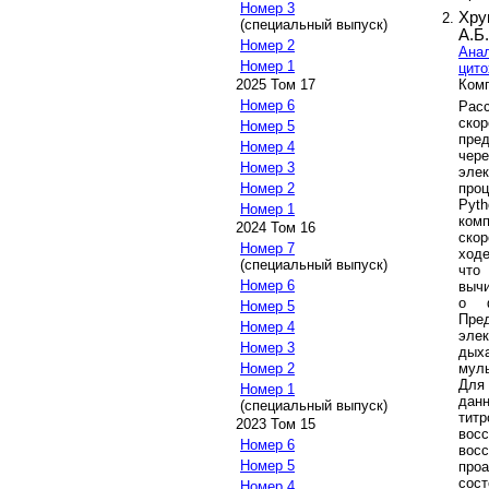
Номер 3
Хру
(специальный выпуск)
А.Б.
Номер 2
Анал
Номер 1
цито
Комп
2025 Том 17
Номер 6
Расс
ско
Номер 5
пре
Номер 4
чере
Номер 3
эле
про
Номер 2
Pyt
Номер 1
ком
2024 Том 16
скор
Номер 7
ходе
(специальный выпуск)
что
Номер 6
вычи
о ф
Номер 5
Пре
Номер 4
эле
Номер 3
дыха
мул
Номер 2
Для
Номер 1
дан
(специальный выпуск)
тит
2023 Том 15
вос
Номер 6
вос
Номер 5
проа
сос
Номер 4