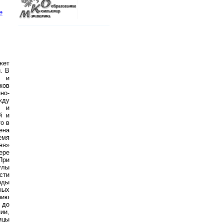
е
жет
. В
й и
ков
но-
жду
л и
й и
о в
ена
ремя
яя»
ере
При
улы
сти
оды
ных
нию
 до
ии,
ицы