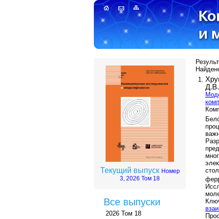
Результ
Найдено
Хру
Д.В
Моде
комп
Комп
Бело
про
важ
Раз
пре
мно
эле
Текущий выпуск
сто
Номер
3, 2026 Том 18
фер
Иссл
моле
Все выпуски
Клю
вза
2026 Том 18
Прос