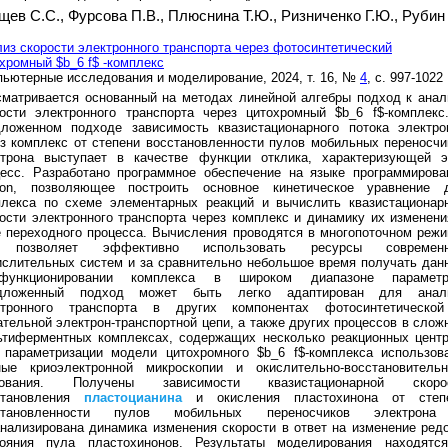
щев С.С.,
Фурсова П.В.,
Плюснина Т.Ю.,
Ризниченко Г.Ю.,
Рубин
из скорости электронного транспорта через фотосинтетический
хромный $b_6 f$ -комплекс
ьютерные исследования и моделирование, 2024, т. 16, №
4
, с. 997-1022
матривается основанный на методах линейной алгебры подход к анал
рости электронного транспорта через цитохромный $b_6 f$-комплекс
дложенном подходе зависимость квазистационарного потока электро
з комплекс от степени восстановленности пулов мобильных переносчи
ктрона выступает в качестве функции отклика, характеризующей э
цесс. Разработано программное обеспечение на языке программирова
hon, позволяющее построить основное кинетическое уравнение 
плекса по схеме элементарных реакций и вычислить квазистационар
ости электронного транспорта через комплекс и динамику их изменени
 переходного процесса. Вычисления проводятся в многопоточном режи
 позволяет эффективно использовать ресурсы современ
слительных систем и за сравнительно небольшое время получать дан
ункционировании комплекса в широком диапазоне параметр
дложенный подход может быть легко адаптирован для анал
ктронного транспорта в других компонентах фотосинтетическо
тельной электрон-транспортной цепи, а также других процессов в слож
ьтиферментных комплексах, содержащих несколько реакционных центр
 параметризации модели цитохромного $b_6 f$-комплекса использов
ные криоэлектронной микроскопии и окислительно-восстановительн
рования. Получены зависимости квазистационарной скоро
становления
пластоцианина
и окисления пластохинона от степ
становленности пулов мобильных переносчиков электрон
нализирована динамика изменения скорости в ответ на изменение редо
тояния пула пластохинонов. Результаты моделирования находятс