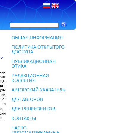
ОБЩАЯ ИНФОРМАЦИЯ
ПОЛИТИКА ОТКРЫТОГО
ДОСТУПА
го
ПУБЛИКАЦИОННАЯ
ЭТИКА
ких
РЕДАКЦИОННАЯ
ает
КОЛЛЕГИЯ
ия.
or),
АВТОРСКИЙ УКАЗАТЕЛЬ
дом
щих
но-
ДЛЯ АВТОРОВ
н и
ДЛЯ РЕЦЕНЗЕНТОВ
тар.
ции
в.
КОНТАКТЫ
ЧАСТО
ПРОСМАТРИВАЕМЫЕ