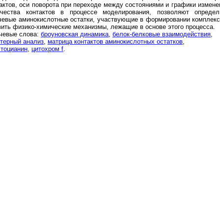
актов, оси поворота при переходе между состояниями и графики измене
ичества контактов в процессе моделирования, позволяют определ
евые аминокислотные остатки, участвующие в формировании комплекс
ить физико-химические механизмы, лежащие в основе этого процесса.
чевые слова:
броуновская динамика
,
белок-белковые взаимодействия
,
терный анализ
,
матрица контактов аминокислотных остатков
,
тоцианин
,
цитохром f
.