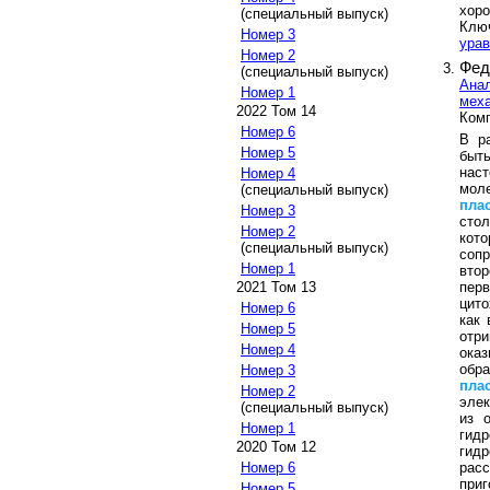
хор
(специальный выпуск)
Клю
Номер 3
урав
Номер 2
Фед
(специальный выпуск)
Анал
Номер 1
меха
2022 Том 14
Комп
Номер 6
В р
Номер 5
быть
нас
Номер 4
моле
(специальный выпуск)
пла
Номер 3
стол
Номер 2
кот
(специальный выпуск)
соп
Номер 1
втор
перв
2021 Том 13
цито
Номер 6
как 
Номер 5
отр
Номер 4
ока
обр
Номер 3
пла
Номер 2
элек
(специальный выпуск)
из 
Номер 1
гид
2020 Том 12
гид
расс
Номер 6
при
Номер 5