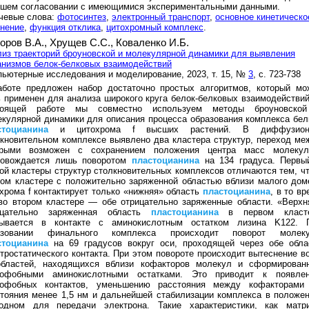
ошем согласовании с имеющимися экспериментальными данными.
чевые слова:
фотосинтез
,
электронный транспорт
,
основное кинетическо
нение
,
функция отклика
,
цитохромный комплекс
.
оров В.А.,
Хрущев С.С.,
Коваленко И.Б.
из траекторий броуновской и молекулярной динамики для выявления
низмов белок-белковых взаимодействий
ьютерные исследования и моделирование, 2023, т. 15, №
3
, с. 723-738
аботе предложен набор достаточно простых алгоритмов, который мо
 применен для анализа широкого круга белок-белковых взаимодействий
тоящей работе мы совместно используем методы броуновско
кулярной динамики для описания процесса образования комплекса бел
стоцианина
и цитохрома f высших растений. В диффузион
кновительном комплексе выявлено два кластера структур, переход ме
орыми возможен с сохранением положения центра масс молеку
ровождается лишь поворотом
пластоцианина
на 134 градуса. Первы
ой кластеры структур столкновительных комплексов отличаются тем, чт
ом кластере с положительно заряженной областью вблизи малого дом
хрома f контактирует только «нижняя» область
пластоцианина
, в то в
во втором кластере — обе отрицательно заряженные области. «Верхн
ицательно заряженная область
пластоцианина
в первом класт
зывается в контакте с аминокислотным остатком лизина K122. 
азовании финального комплекса происходит поворот молек
стоцианина
на 69 градусов вокруг оси, проходящей через обе обла
тростатического контакта. При этом повороте происходит вытеснение в
областей, находящихся вблизи кофакторов молекул и сформирован
рофобными аминокислотными остатками. Это приводит к появле
рофобных контактов, уменьшению расстояния между кофакторами
тояния менее 1,5 нм и дальнейшей стабилизации комплекса в положен
годном для передачи электрона. Такие характеристики, как матр