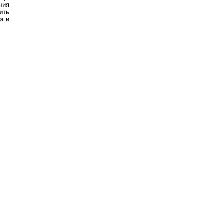
ния
ить
а и