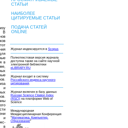
СТАТЬИ
НАИБОЛЕЕ
ЦИТИРУЕМЫЕ СТАТЬИ
ПОДАЧА СТАТЕЙ
изу
ONLINE
. В
нов
ков
тот
ния
Журнал индексируется в
Scopus
для
ные
Полнотекстовая версия журнала
доступна также на сайте научной
я в
электронной библиотеки
ме,
eLIBRARY.RU
ных
ные
Журнал входит в систему
ов.
Российского индекса научного
иза
цитирования
.
й и
ных
Журнал включен в базу данных
Russian Science Citation Index
ов.
(RSCI)
на платформе Web of
аны
Science
ого
сти
Международная
ени
Междисциплинарная Конференция
а и
"
Математика. Компьютер.
Образование
"
кс-
я в