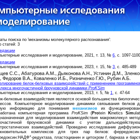
аты поиска по 'механизмы молекулярного распознавания':
 статей: 3
едакции
ьютерные исследования и моделирование, 2021, т. 13, №
6
, с. 1097-110
едакции
ьютерные исследования и моделирование, 2023, т. 15, №
3
, с. 485-489
щев С.С.,
Абатурова А.М.,
Дьяконова А.Н.,
Устинин Д.М.,
Зленко
.,
Федоров В.А.,
Коваленко И.Б.,
Ризниченко Г.Ю.,
Рубин А.Б.
лирование белок-белковых взаимодействий с применением программно
лекса многочастичной броуновской динамики
ProKSim
ьютерные исследования и моделирование, 2013, т. 5, №
1
, с. 47-64
к-белковые взаимодействия являются основой большинства биологичес
цессов. Компьютерное моделирование динамики связывания белков д
ную информацию для понимания
механизмов
их функционирован
работана компьютерная программа
ProKSim
(
Pro
tein
K
inetics
Sim
ulat
дназначенная для моделирования взаимодействия макромолекул мето
гочастичной броуновской динамики с учетом дальнодействую
ктростатических взаимодействий. Проведено исследование диффузион
лкновительных комплексов для трех пар белков: ферредокси
+
редоксин:НАДФ
-редуктаза, пластоцианин и цитохром
f
, барназа и барс