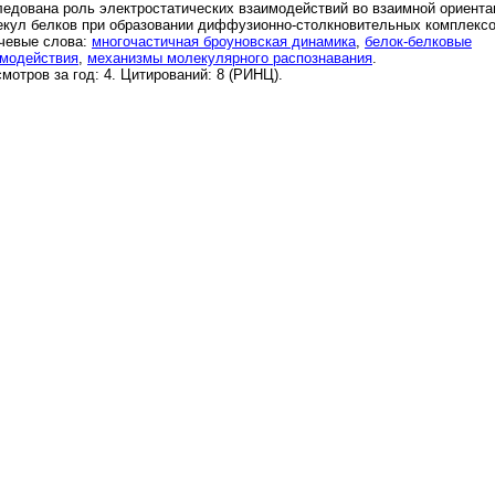
едована роль электростатических взаимодействий во взаимной ориента
кул белков при образовании диффузионно-столкновительных комплексо
чевые слова:
многочастичная броуновская динамика
,
белок-белковые
имодействия
,
механизмы молекулярного распознавания
.
мотров за год: 4. Цитирований: 8 (РИНЦ).