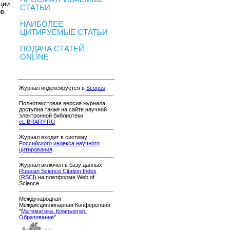
ции
СТАТЬИ
в.
НАИБОЛЕЕ
ЦИТИРУЕМЫЕ СТАТЬИ
ПОДАЧА СТАТЕЙ
ONLINE
Журнал индексируется в
Scopus
Полнотекстовая версия журнала
доступна также на сайте научной
электронной библиотеки
eLIBRARY.RU
Журнал входит в систему
Российского индекса научного
цитирования
.
Журнал включен в базу данных
Russian Science Citation Index
(RSCI)
на платформе Web of
Science
Международная
Междисциплинарная Конференция
"
Математика. Компьютер.
Образование
"