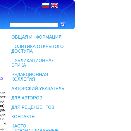
ОБЩАЯ ИНФОРМАЦИЯ
ПОЛИТИКА ОТКРЫТОГО
ДОСТУПА
0
ПУБЛИКАЦИОННАЯ
ЭТИКА
РЕДАКЦИОННАЯ
го
КОЛЛЕГИЯ
АВТОРСКИЙ УКАЗАТЕЛЬ
ких
ает
ДЛЯ АВТОРОВ
ия.
or),
ДЛЯ РЕЦЕНЗЕНТОВ
дом
щих
КОНТАКТЫ
но-
н и
ЧАСТО
тар.
ПРОСМАТРИВАЕМЫЕ