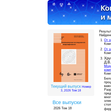
Результ
Найдено
От р
Комп
От р
Комп
Хру
Д.В
Моде
комп
Комп
Бело
про
важ
Текущий выпуск
Номер
Раз
3, 2026 Том 18
пре
мно
эле
Все выпуски
сто
2026 Том 18
фер