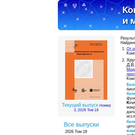
Результ
Найдено
От р
Комп
Хру
Д.В
Мод
прог
Комп
Бел
биол
бел
фун
K
in
Текущий выпуск
Номер
мак
3, 2026 Том 18
дал
исс
бел
Все выпуски
цит
вза
2026 Том 18