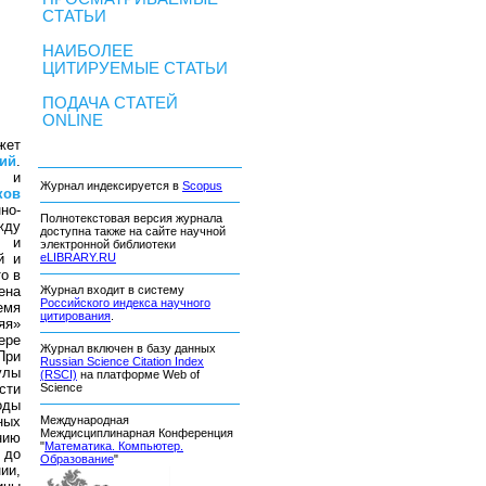
СТАТЬИ
НАИБОЛЕЕ
ЦИТИРУЕМЫЕ СТАТЬИ
ПОДАЧА СТАТЕЙ
ONLINE
жет
ий
.
й и
Журнал индексируется в
Scopus
ков
но-
Полнотекстовая версия журнала
жду
доступна также на сайте научной
л и
электронной библиотеки
й и
eLIBRARY.RU
о в
ена
Журнал входит в систему
Российского индекса научного
емя
цитирования
.
яя»
ере
Журнал включен в базу данных
При
Russian Science Citation Index
улы
(RSCI)
на платформе Web of
сти
Science
оды
ных
Международная
Междисциплинарная Конференция
нию
"
Математика. Компьютер.
 до
Образование
"
ии,