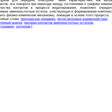
годном для передачи электрона. Такие характеристики, как матр
актов, оси поворота при переходе между состояниями и графики измене
ичества контактов в процессе моделирования, позволяют определ
евые аминокислотные остатки, участвующие в формировании комплекс
ить физико-химические механизмы, лежащие в основе этого процесса.
чевые слова:
броуновская динамика
,
белок-белковые взаимодействия
,
терный анализ
,
матрица контактов аминокислотных остатков
,
тоцианин
,
цитохром f
.