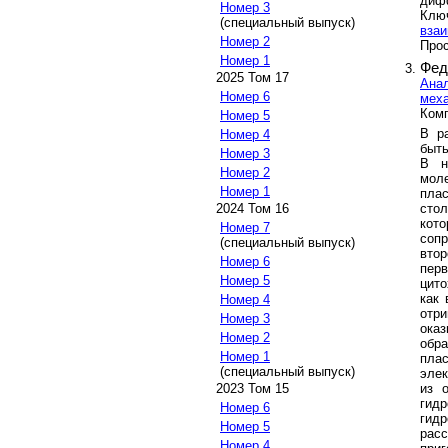
диф
Номер 3
Клю
(специальный выпуск)
вза
Номер 2
Прос
Номер 1
Фед
2025 Том 17
Анал
Номер 6
мех
Комп
Номер 5
В р
Номер 4
быть
Номер 3
В н
Номер 2
моле
Номер 1
пла
стол
2024 Том 16
кот
Номер 7
соп
(специальный выпуск)
втор
Номер 6
перв
Номер 5
цито
как 
Номер 4
отр
Номер 3
ока
Номер 2
обр
Номер 1
пла
(специальный выпуск)
элек
из 
2023 Том 15
гид
Номер 6
гид
Номер 5
расс
Номер 4