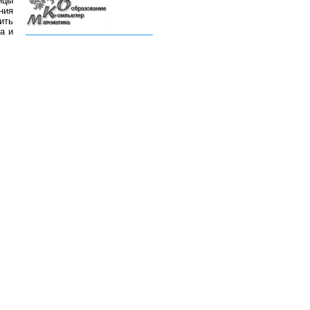
ицы
ния
ить
а и