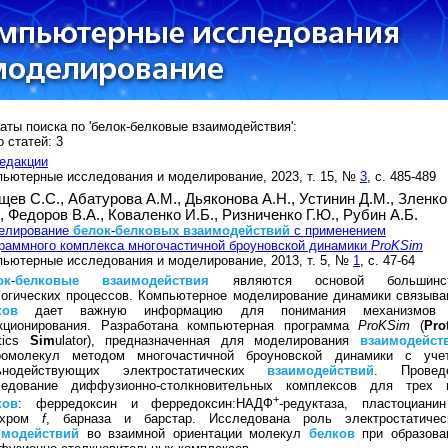
аты поиска по 'белок-белковые взаимодействия':
 статей: 3
едакции
ьютерные исследования и моделирование, 2023, т. 15, №
3
, с. 485-489
щев С.С.,
Абатурова А.М.,
Дьяконова А.Н.,
Устинин Д.М.,
Зленко
.,
Федоров В.А.,
Коваленко И.Б.,
Ризниченко Г.Ю.,
Рубин А.Б.
елирование
белок
-
белковых
взаимодействий
с применением
раммного комплекса многочастичной броуновской динамики
ProKSim
ьютерные исследования и моделирование, 2013, т. 5, №
1
, с. 47-64
ок
-
белковые
взаимодействия
являются основой большинс
огических процессов. Компьютерное моделирование динамики связыва
ков
дает важную информацию для понимания механизмов
кционирования. Разработана компьютерная программа
ProKSim
(
Pro
etics
Sim
ulator), предназначенная для моделирования
взаимодейст
ромолекул методом многочастичной броуновской динамики с уче
ьнодействующих электростатических
взаимодействий
. Провед
ледование диффузионно-столкновительных комплексов для трех 
+
ков
: ферредоксин и ферредоксин:НАДФ
-редуктаза, пластоциани
охром
f
, барназа и барстар. Исследована роль электростатичес
имодействий
во взаимной ориентации молекул
белков
при образова