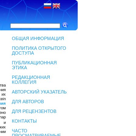
ОБЩАЯ ИНФОРМАЦИЯ
ПОЛИТИКА ОТКРЫТОГО
ДОСТУПА
ПУБЛИКАЦИОННАЯ
ЭТИКА
РЕДАКЦИОННАЯ
КОЛЛЕГИЯ
тва
ния
АВТОРСКИЙ УКАЗАТЕЛЬ
 их
tein
ДЛЯ АВТОРОВ
вия
том
ДЛЯ РЕЦЕНЗЕНТОВ
ено
пар
КОНТАКТЫ
н и
ких
ЧАСТО
нии
ПРОСМАТРИВАЕМЫЕ