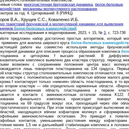
фузионно-столкновительных комплексов.
чевые слова:
многочастичная броуновская динамика
,
белок-белковые
имодействия
,
механизмы молекулярного распознавания
.
мотров за год: 4. Цитирований: 8 (РИНЦ).
оров В.А.,
Хрущев С.С.,
Коваленко И.Б.
из траекторий броуновской и молекулярной динамики для выявления
анизмов
белок
-
белковых
взаимодействий
ьютерные исследования и моделирование, 2023, т. 15, №
3
, с. 723-738
аботе предложен набор достаточно простых алгоритмов, который мо
 применен для анализа широкого круга
белок
-
белковых
взаимодейств
астоящей работе мы совместно используем методы броуновско
кулярной динамики для описания процесса образования комплекса
бел
стоцианина и цитохрома f высших растений. В диффузион
кновительном комплексе выявлено два кластера структур, переход ме
орыми возможен с сохранением положения центра масс молеку
ровождается лишь поворотом пластоцианина на 134 градуса. Первы
ой кластеры структур столкновительных комплексов отличаются тем, чт
ом кластере с положительно заряженной областью вблизи малого дом
хрома f контактирует только «нижняя» область пластоцианина, в то вр
во втором кластере — обе отрицательно заряженные области. «Верхн
ицательно заряженная область пластоцианина в первом класт
зывается в контакте с аминокислотным остатком лизина K122. 
азовании финального комплекса происходит поворот молек
стоцианина на 69 градусов вокруг оси, проходящей через обе обла
тростатического контакта. При этом повороте происходит вытеснение в
областей, находящихся вблизи кофакторов молекул и сформирован
рофобными аминокислотными остатками. Это приводит к появле
рофобных контактов, уменьшению расстояния между кофакторами
тояния менее 1,5 нм и дальнейшей стабилизации комплекса в положен