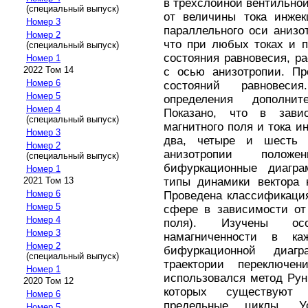
в трехслойной вентильной
(специальный выпуск)
от величины тока инжек
Номер 3
параллельного оси анизо
Номер 2
что при любых токах и 
(специальный выпуск)
состояния равновесия, р
Номер 1
2022 Том 14
с осью анизотропии. Пр
Номер 6
состояний равновес
Номер 5
определения дополнит
Номер 4
Показано, что в зави
(специальный выпуск)
магнитного поля и тока и
Номер 3
два, четыре и шесть 
Номер 2
анизотропии положе
(специальный выпуск)
бифуркационные диагра
Номер 1
типы динамики вектора 
2021 Том 13
Номер 6
Проведена классификаци
Номер 5
сфере в зависимости от
Номер 4
поля). Изучены осо
Номер 3
намагниченности в ка
Номер 2
бифуркационной диаг
(специальный выпуск)
траектории переключен
Номер 1
использовался метод Рун
2020 Том 12
которых существую
Номер 6
предельные циклы. 
Номер 5