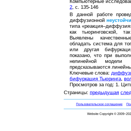
Компьютерные исследовани
2
, с. 135-146
В данной работе провед
диффузионной
неустойч
типа «реакция–диффузия
как тьюринговской, 
Выявлены качественн
обладать система для тог
или другая бифуркаци
показано, что при выпо
нелинейной модели в
предсказываются линейн
Ключевые слова:
диффузи
бифуркация Тьюринга
,
во
Просмотров за год: 1. Ци
Страницы:
предыдущая
сле
Пользовательское соглашение
По
Website Copyright © 2009–2