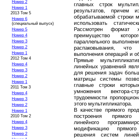
Номер 2
главных строк мультип
Номер 1
результатов, причем 
2013 Том 5
обрабатываемой строки м
Номер 6
использовать статиче
(специальный выпуск)
Рассмотрен формат х
Номер 5
преимущество котор
Номер 4
параллельного выполнен
Номер 3
Номер 2
распаковывания, что
Номер 1
выполнения операций и о
2012 Том 4
Прямые мультипликат
Номер 4
линейных уравнений явл
Номер 3
для решения задач боль
Номер 2
матрицы системы позво
Номер 1
главные строки которы
2011 Том 3
умножения вектора-с
Номер 4
трудоемкости пропорцио
Номер 3
этого мультипликатора.
Номер 2
В качестве прямого про
Номер 1
построения прямого 
2010 Том 2
линейного программир
Номер 4
Номер 3
модификацию прямого 
Номер 2
решения систем линей