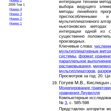
Номер 1
интеграции техники мето
2009 Том 1
выбора ведущего элеме
Номер 4
методы линейного прог
Номер 3
приспособленными 
Номер 2
мультипликативного алгор
Номер 1
ньютоновских методах 
интеграции одной из с
существенно положитель
производных.
Ключевые слова:
численн
мультипликативные мето
системы
,
формат хранени
параллельное выполнение
распаковывания
,
минимиза
мультипликаторов
,
разре
Просмотров за год: 20. Ц
Гогуев М.В.,
Кислицын 
Моделирование траектори
уравнения Лиувилля
Компьютерные исследовани
№
3
, с. 585-598
Представлен алгоритм м