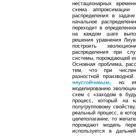
нестационарных времен
схема аппроксимации 
распределения в задаче
начальное распределени
переходит в определенное
на каждом шаге выпол
решения уравнения Лиув
построить эволюцио
распределения при слу
системы, порождающей и
Основная проблема, рас
тем, что при числен
разностной производной
неустойчивым
, но им
моделированию эволюции
схем с «заходом в буду
процесс, который на 
полугрупповому свойству
реальный процесс, в кот
целеполагание, то желат
порождают модель пере
используется в дальне