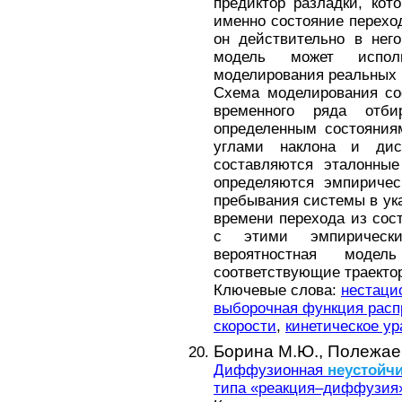
предиктор разладки, кот
именно состояние переход
он действительно в нег
модель может исполь
моделирования реальных 
Схема моделирования со
временного ряда отби
определенным состояния
углами наклона и дис
составляются эталонные
определяются эмпиричес
пребывания системы в ук
времени перехода из сост
с этими эмпирически
вероятностная моде
соответствующие траектор
Ключевые слова:
нестаци
выборочная функция расп
скорости
,
кинетическое у
Борина М.Ю.,
Полежаев
Диффузионная
неустойч
типа «реакция–диффузия