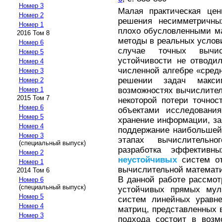
Номер 3
Малая практическая цен
Номер 2
решения несимметричны
Номер 1
плохо обусловленными ма
2016 Том 8
методы в реальных услови
Номер 6
случае точных вычис
Номер 5
устойчивости не отводил
Номер 4
численной алгебре «средн
Номер 3
решении задач макси
Номер 2
возможностях вычислител
Номер 1
2015 Том 7
некоторой потери точнос
Номер 6
объектами исследования
Номер 5
хранение информации, за
Номер 4
поддержание наибольшей 
Номер 3
этапах вычислительн
(специальный выпуск)
разработка эффективн
Номер 2
неустойчивых
систем от
Номер 1
вычислительной математи
2014 Том 6
В данной работе рассмот
Номер 6
(специальный выпуск)
устойчивых прямых мул
Номер 5
систем линейных уравне
Номер 4
матриц, представленных 
Номер 3
подхода состоит в возм