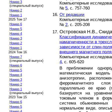
Номер 3
Компьютерные исследовани
(специальный выпуск)
№
5
, с. 757-760
Номер 2
От редакции
Номер 1
Компьютерные исследовани
2025 Том 17
№
2
, с. 205-208
Номер 6
Номер 5
Островская Н.В.,
Скида
Номер 4
Классификация динамиче
Номер 3
намагниченности в трехсл
Номер 2
зависимости от спин-поля
Номер 1
внешнего магнитного поля
2024 Том 16
Компьютерные исследовани
Номер 7
(специальный выпуск)
4
, с. 605-620
Номер 6
В приближении однород
Номер 5
математическая моде
Номер 4
анизотропии, расположе
Номер 3
ферромагнитного сло
Номер 2
параллельно ее краю (п
Номер 1
базируется на уравнен
(специальный выпуск)
2023 Том 15
токовым членом в форм
Номер 6
система обыкновенных
Номер 5
нормальном виде, описы
Номер 4