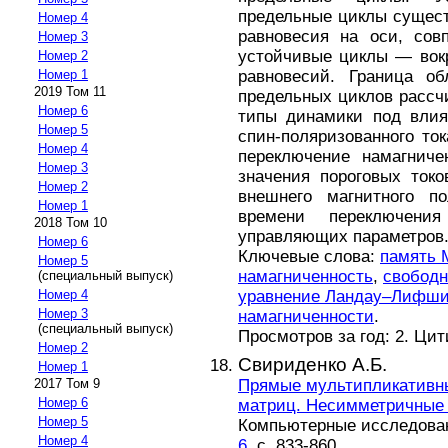
предельные циклы сущест
Номер 4
равновесия на оси, сов
Номер 3
устойчивые циклы — вок
Номер 2
равновесий. Граница об
Номер 1
2019 Том 11
предельных циклов рассч
Номер 6
типы динамики под влия
Номер 5
спин-поляризованного то
Номер 4
переключение намагниче
Номер 3
значения пороговых ток
Номер 2
внешнего магнитного п
Номер 1
времени переключени
2018 Том 10
управляющих параметров
Номер 6
Ключевые слова:
память
Номер 5
намагниченность
,
свободн
(специальный выпуск)
уравнение Ландау–Лифши
Номер 4
Номер 3
намагниченности
.
(специальный выпуск)
Просмотров за год: 2. Ци
Номер 2
Свириденко А.Б.
Номер 1
Прямые мультипликативн
2017 Том 9
Номер 6
матриц. Несимметричные
Номер 5
Компьютерные исследовани
Номер 4
6
, с. 833-860