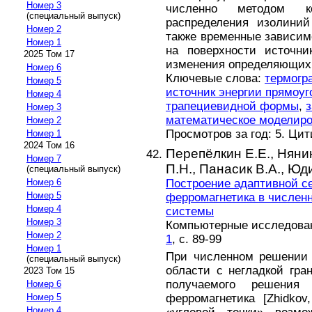
Номер 3
численно методом ко
(специальный выпуск)
распределения изолиний
Номер 2
также временные зависим
Номер 1
на поверхности источни
2025 Том 17
изменения определяющих 
Номер 6
Ключевые слова:
термогр
Номер 5
источник энергии прямоуг
Номер 4
трапециевидной формы
,
з
Номер 3
математическое моделир
Номер 2
Просмотров за год: 5. Ци
Номер 1
2024 Том 16
Перепёлкин Е.Е.,
Нянин
Номер 7
П.Н.,
Панасик В.А.,
Юди
(специальный выпуск)
Построение адаптивной се
Номер 6
Номер 5
ферромагнетика в числен
Номер 4
системы
Номер 3
Компьютерные исследовани
Номер 2
1
, с. 89-99
Номер 1
При численном решени
(специальный выпуск)
области с негладкой гра
2023 Том 15
получаемого решения
Номер 6
ферромагнетика [Zhidkov,
Номер 5
Номер 4