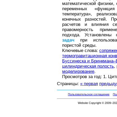
математической физики,
переменных «функц
температура», реализо
конечных разностей. Пр
расчетов и влияния се
правомерность примен
подхода. Установлены 
задач
при использова
пористой среды.
Ключевые слова:
сопряже
термогравитационная кон
Буссинеска и Бринкмана–
цилиндрическая полость
,
моделирование
.
Просмотров за год: 1. Ци
Страницы:
« первая
предыд
Пользовательское соглашение
По
Website Copyright © 2009–2