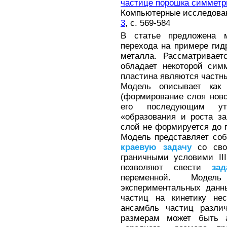
частице порошка симмет
Компьютерные исследовани
3
, с. 569-584
В статье предложена м
перехода на примере гид
металла. Рассматривает
обладает некоторой сим
пластина являются част
Модель описывает как
(формирование слоя нов
его последующим ут
«образования и роста з
слой не формируется до 
Модель представляет со
краевую
задачу
со сво
граничными условими II
позволяют свести
зад
переменной. Моде
экспериментальных данн
частиц на кинетику нес
ансамбль частиц разли
размерам может быть а