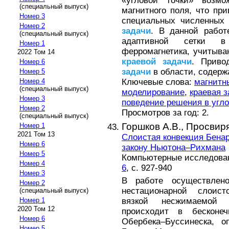
«угловой точки» возм
(специальный выпуск)
магнитного поля, что пр
Номер 3
специальных численных
Номер 2
задачи
. В данной работ
(специальный выпуск)
адаптивной сетки в
Номер 1
ферромагнетика, учитыв
2022 Том 14
краевой
задачи
. Приво
Номер 6
задачи
в области, содерж
Номер 5
Ключевые слова:
магнитн
Номер 4
(специальный выпуск)
моделирование
,
краевая 
Номер 3
поведение решения в угло
Номер 2
Просмотров за год: 2.
(специальный выпуск)
Горшков А.В.,
Просвиря
Номер 1
2021 Том 13
Слоистая конвекция Бена
Номер 6
закону Ньютона–Рихмана
Номер 5
Компьютерные исследовани
Номер 4
6
, с. 927-940
Номер 3
В работе осуществлено
Номер 2
нестационарной слоист
(специальный выпуск)
вязкой несжимаемой 
Номер 1
2020 Том 12
происходит в бесконе
Номер 6
Обербека–Буссинеска, 
Номер 5