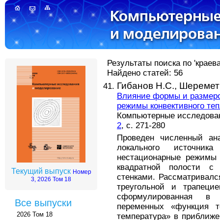
Результаты поиска по 'краева
Найдено статей: 56
Гибанов Н.С.,
Шеремет
Влияние формы и размеров
режимы конвективного теп
Компьютерные исследовани
2
, с. 271-280
Проведен численный ан
локального источник
нестационарные режимы 
квадратной полости с 
Текущий выпуск
Номер
стенками. Рассматривалс
3, 2026 Том 18
треугольной и трапец
сформулированная в 
Все выпуски
переменных «функция т
2026 Том 18
температура» в приближе