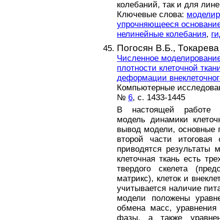
колебаний, так и для лин
Ключевые слова:
моделир
упрочняющееся основани
нелинейные колебания
,
ги
Погосян В.Б.,
Токарева
Численное моделирование
плотности клеточной ткан
деформации внеклеточног
Компьютерные исследовани
№
6
, с. 1433-1445
В настоящей работе р
модель динамики клеточ
вывод модели, основные 
второй части итоговая 
приводятся результаты м
клеточная ткань есть тре
твердого скелета (пред
матрикс), клеток и внекл
учитывается наличие пита
модели положены уравн
обмена масс, уравнения
фазы, а также уравне