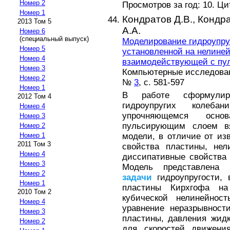
Номер 2
Просмотров за год: 10. Ц
Номер 1
Кондратов Д.В.,
Кондра
2013 Том 5
А.А.
Номер 6
(специальный выпуск)
Моделирование гидроупруг
Номер 5
установленной на нелиней
Номер 4
взаимодействующей с пу
Номер 3
Компьютерные исследовани
Номер 2
№
3
, с. 581-597
Номер 1
В работе сформулиро
2012 Том 4
гидроупругих колеба
Номер 4
упрочняющемся осно
Номер 3
пульсирующим слоем вя
Номер 2
модели, в отличие от из
Номер 1
2011 Том 3
свойства пластины, нел
Номер 4
диссипативные свойства
Номер 3
Модель представлена 
Номер 2
задачи
гидроупругости, 
Номер 1
пластины Кирхгофа на
2010 Том 2
кубической нелинейнос
Номер 4
уравнение неразрывност
Номер 3
пластины, давления жидк
Номер 2
для скоростей движения