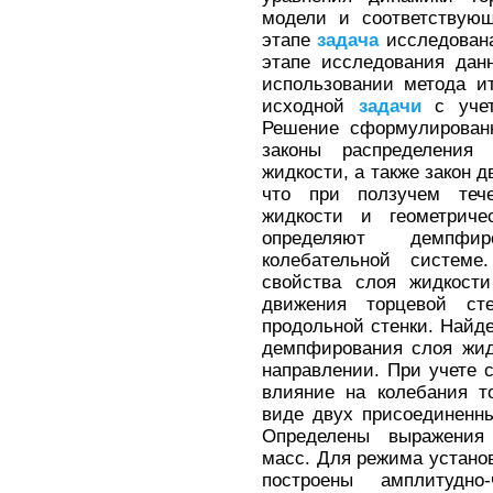
модели и соответству
этапе
задача
исследована
этапе исследования дан
использовании метода и
исходной
задачи
с учет
Решение сформулирова
законы распределения
жидкости, а также закон д
что при ползучем теч
жидкости и геометриче
определяют демпфи
колебательной систе
свойства слоя жидкости
движения торцевой ст
продольной стенки. Най
демпфирования слоя жид
направлении. При учете 
влияние на колебания т
виде двух присоединенн
Определены выражения
масс. Для режима устано
построены амплитудно