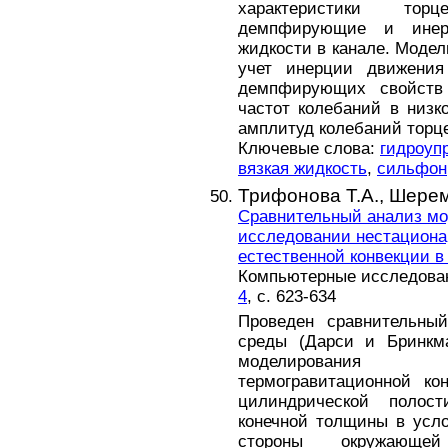
характеристики тор
демпфирующие и инер
жидкости в канале. Модел
учет инерции движения
демпфирующих свойств 
частот колебаний в низк
амплитуд колебаний торце
Ключевые слова:
гидроуп
вязкая жидкость
,
сильфон
Трифонова Т.А.,
Шерем
Сравнительный анализ мо
исследовании нестациона
естественной конвекции в
Компьютерные исследовани
4
, с. 623-634
Проведен сравнительны
среды (Дарси и Бринкма
моделирования н
термогравитационной ко
цилиндрической полос
конечной толщины в усло
стороны окружаю