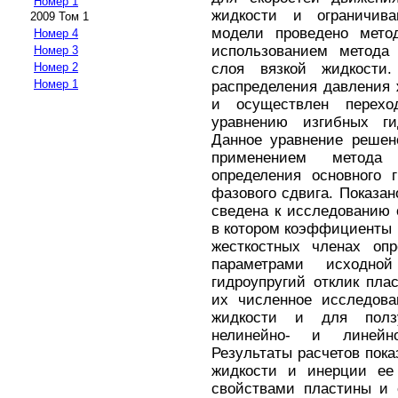
Номер 1
жидкости и ограничив
2009 Том 1
модели проведено мет
Номер 4
использованием метода 
Номер 3
слоя вязкой жидкости.
Номер 2
Номер 1
распределения давления 
и осуществлен перехо
уравнению изгибных ги
Данное уравнение решен
применением метода 
определения основного 
фазового сдвига. Показан
сведена к исследованию
в котором коэффициенты 
жесткостных членах опр
параметрами исходно
гидроупругий отклик пла
их численное исследова
жидкости и для полз
нелинейно- и линейно
Результаты расчетов пока
жидкости и инерции ее
свойствами пластины и 