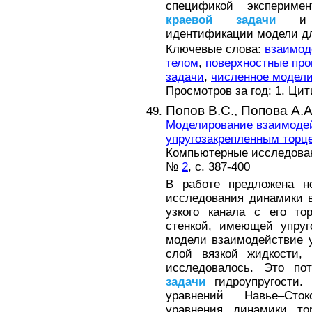
спецификой экспериме
краевой
задачи
и ре
идентификации модели дл
Ключевые слова:
взаимод
телом
,
поверхностные пр
задачи
,
численное модел
Просмотров за год: 1. Ци
Попов В.С.,
Попова А.А
Моделирование взаимодей
упругозакрепленным торц
Компьютерные исследовани
№
2
, с. 387-400
В работе предложена н
исследования динамики 
узкого канала с его т
стенкой, имеющей упруг
модели взаимодействие у
слой вязкой жидкости,
исследовалось. Это по
задачи
гидроупругости.
уравнений Навье–Сток
уравнения динамики то