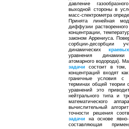
давление газообразног
выходной стороны в усл
масс-спектрометра опред
Принята линейная мод
диффузии растворенного
концентрации, температу
законом Аррениуса. Пове
сорбции-десорбции 
динамических
краевых
уравнения динамики 
атомарного водорода). М
задачи
состоит в том, 
концентраций входят ка
граничные условия с 
терминах общей теории 
уравнений это приводи
нейтрального типа и тр
математического аппар
вычислительный алгорит
точности решения соот
задачи
на основе явно-
составляющая прим