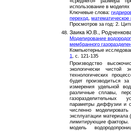
«среднего» размера п
использование в моделя
Ключевые слова:
гидриро
переход
,
математическое
Просмотров за год: 2. Ци
Заика Ю.В.,
Родченкова
Моделирование водородоп
мембранного газоразделе
Компьютерные исследовани
1
, с. 121-135
Производство высокочи
экологически чистой э
технологических процес
будет производиться за
измерения удельной вод
различные сплавы, пер
газоразделительных у
параметры диффузии и с
численно моделировать
эксплуатации материала 
лимитирующие факторы. 
модель водородопрон