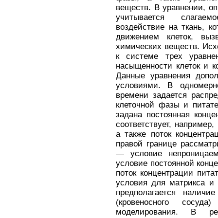
веществ. В уравнении, о
учитывается слагаем
воздействие на ткань, к
движением клеток, выз
химических веществ. Исх
к системе трех уравне
насыщенности клеток и к
Данные уравнения допо
условиями. В одномер
времени задается распре
клеточной фазы и питат
задана постоянная конце
соответствует, например,
а также поток концентра
правой границе рассматр
— условие непроницаем
условие постоянной конц
поток концентрации пита
условия для матрикса и 
предполагается наличие
(кровеносного сосуд
моделирования. В ре