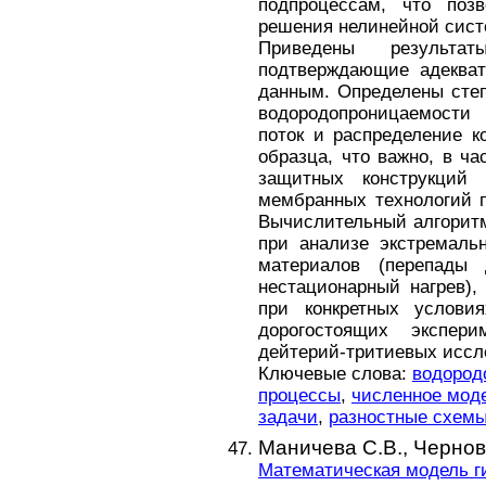
подпроцессам, что поз
решения нелинейной сист
Приведены результат
подтверждающие адекват
данным. Определены сте
водородопроницаемости 
поток и распределение 
образца, что важно, в ч
защитных конструкций 
мембранных технологий п
Вычислительный алгоритм
при анализе экстремаль
материалов (перепады 
нестационарный нагрев)
при конкретных услови
дорогостоящих экспери
дейтерий-тритиевых иссл
Ключевые слова:
водород
процессы
,
численное мод
задачи
,
разностные схем
Маничева С.В.,
Чернов
Математическая модель г