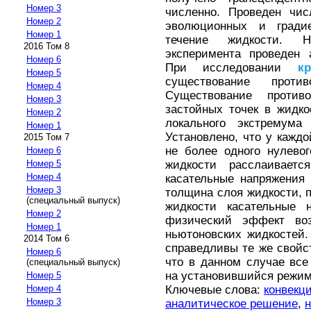
Номер 3
численно. Проведен чи
Номер 2
эволюционных и гради
Номер 1
течение жидкости. Н
2016 Том 8
эксперимента проведен 
Номер 6
При исследовании
кр
Номер 5
существование проти
Номер 4
Существование против
Номер 3
застойных точек в жидко
Номер 2
локального экстремума 
Номер 1
Установлено, что у кажд
2015 Том 7
не более одного нулевог
Номер 6
жидкости расслаивает
Номер 5
Номер 4
касательные напряжения 
Номер 3
толщина слоя жидкости, п
(специальный выпуск)
жидкости касательные 
Номер 2
физический эффект воз
Номер 1
ньютоновских жидкостей
2014 Том 6
справедливы те же свойст
Номер 6
что в данном случае вс
(специальный выпуск)
на установившийся режим
Номер 5
Ключевые слова:
конвекц
Номер 4
Номер 3
аналитическое решение
,
н