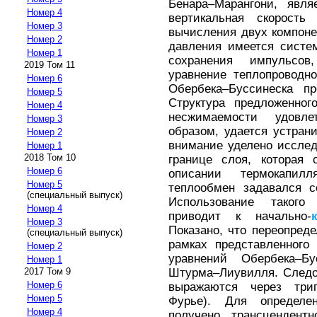
Бенара–Марангони, явля
Номер 4
вертикальная скорость
Номер 3
вычисления двух компоне
Номер 2
давления имеется систе
Номер 1
сохранения импульсо
2019 Том 11
уравнение теплопроводн
Номер 6
Обербека–Буссинеска п
Номер 5
Структура предложенног
Номер 4
несжимаемости удовле
Номер 3
образом, удается устран
Номер 2
внимание уделено иссле
Номер 1
2018 Том 10
границе слоя, которая 
Номер 6
описании термокапилл
Номер 5
теплообмен задавался с
(специальный выпуск)
Использование такого
Номер 4
приводит к начально-
Номер 3
Показано, что переопреде
(специальный выпуск)
рамках представленного
Номер 2
уравнений Обербека–Б
Номер 1
Штурма–Лиувилля. Следо
2017 Том 9
Номер 6
выражаются через триг
Номер 5
Фурье). Для определ
Номер 4
получено трансцендентн