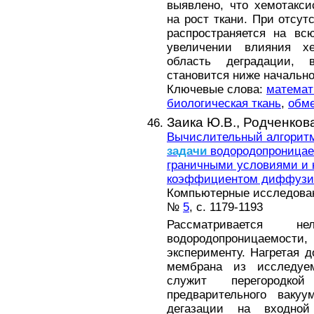
выявлено, что хемотакси
на рост ткани. При отсут
распространяется на вс
увеличении влияния хе
область деградации, 
становится ниже начально
Ключевые слова:
математ
биологическая ткань
,
обм
Заика Ю.В.,
Родченкова
Вычислительный алгорит
задачи
водородопроницае
граничными условиями и
коэффициентом диффузи
Компьютерные исследовани
№
5
, с. 1179-1193
Рассматривается 
водородопроницаемост
эксперименту. Нагретая 
мембрана из исследуем
служит перегородко
предварительного вакуу
дегазации на входной