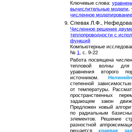
Ключевые слова:
уравнен
вычислительные модели
,
численное моделировани
Спевак Л.Ф.,
Нефедова
Численное решение двум
теплопроводности с испо
функций
Компьютерные исследовани
№
1
, с. 9-22
Работа посвящена числ
тепловой волны дл
уравнения второго по
источником.
Нелинейн
степенной зависимостью
от температуры. Рассма
пространственных пе
задающем закон движ
Предложен новый алгори
по радиальным базисны
элементов. Решение с
разностной аппроксимац
решается
краевая
за