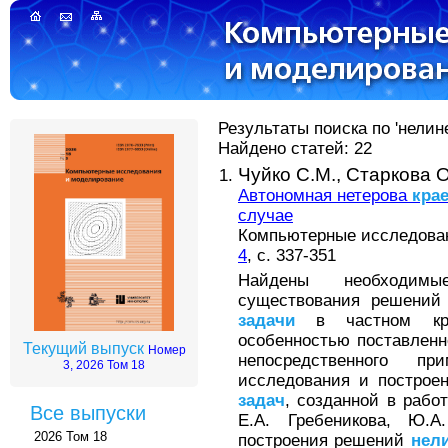
Результаты поиска по 'нелин
Найдено статей: 22
Чуйко С.М.,
Старкова О
Автономная нетерова
кра
случае
Компьютерные исследовани
4
, с. 337-351
Найдены необходим
существования решени
задачи
в частном крит
особенностью поставлен
Текущий выпуск
Номер
непосредственного п
3, 2026 Том 18
исследования и построе
задач
, созданной в рабо
Все выпуски
Е.А. Гребеникова, Ю.
2026 Том 18
построения решений
нел