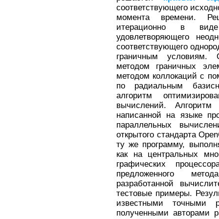
соответствующего исходн
момента времени. Р
итерационно в вид
удовлетворяющего неод
соответствующего одноро
граничным условиям. 
методом граничных эле
методом коллокаций с п
по радиальным базис
алгоритм оптимизиров
вычислений. Алгоритм
написанной на языке пр
параллельных вычислен
открытого стандарта Open
ту же программу, выпол
как на центральных мно
графических процессо
предложенного мето
разработанной вычисли
тестовые примеры. Резул
известными точными 
полученными авторами р