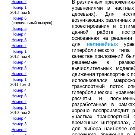
В различных приложения
Номер 2
уравнениями в частных
Номер 1
2013 Том 5
деревьях). Для исс
Номер 6
возникающих различных 
(специальный выпуск)
проектирования и оптим
Номер 5
данной работе постр
Номер 4
основанная на решении
Номер 3
для
нелинейных
уравн
Номер 2
гиперболического типа 
Номер 1
качестве приложений бы
2012 Том 4
решаемые в рамка
Номер 4
вычислительных моделе
Номер 3
движения транспортных п
Номер 2
Номер 1
использовался макроск
2011 Том 3
транспортный поток о
Номер 4
гиперболических уравне
Номер 3
расчеты и полученны
Номер 2
разработанная в рамка
Номер 1
хорошо воспроизводит 
2010 Том 2
участках транспортной 
Номер 4
временных интервалах, 
Номер 3
для выбора наиболее оп
Номер 2
дорожного движения в 