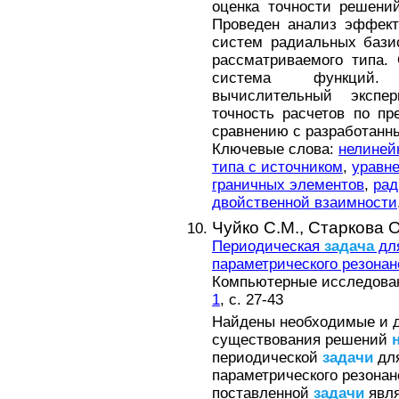
оценка точности решени
Проведен анализ эффект
систем радиальных баз
рассматриваемого типа.
система функций.
вычислительный экспе
точность расчетов по п
сравнению с разработанн
Ключевые слова:
нелиней
типа с источником
,
уравн
граничных элементов
,
рад
двойственной взаимности
Чуйко С.М.,
Старкова О
Периодическая
задача
для
параметрического резонан
Компьютерные исследовани
1
, с. 27-43
Найдены необходимые и д
существования решений
периодической
задачи
для
параметрического резонан
поставленной
задачи
явля