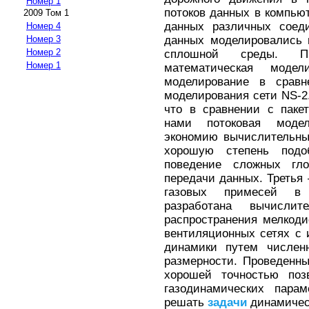
Номер 1
потоков данных в компью
2009 Том 1
данных различных соеди
Номер 4
данных моделировались 
Номер 3
Номер 2
сплошной среды. Пр
Номер 1
математическая моде
моделирование в сравн
моделирования сети NS-2
что в сравнении с паке
нами потоковая модел
экономию вычислительны
хорошую степень подо
поведение сложных гло
передачи данных. Третья
газовых примесей в 
разработана вычислит
распространения мелкод
вентиляционных сетях с 
динамики путем численн
размерности. Проведенны
хорошей точностью позв
газодинамических пара
решать
задачи
динамическ