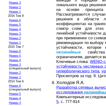
выводы о порядках ап
Номер 3
локального вида решения
Номер 2
на основе принципа 
Номер 1
Рассматриваются случаи
2016 Том 8
решения в области л
Номер 6
коэффициентах на гранях
Номер 5
спектр схем для этих 
Номер 4
линейной устойчивости д
Номер 3
при применении со схема
Номер 2
рекомендации по выбору 
Номер 1
2015 Том 7
устойчивости, которое
Номер 6
нелинейные
свойства
Номер 5
ограничениям, делается в
Номер 4
Ключевые слова:
WENO-с
Номер 3
устойчивость численных 
(специальный выпуск)
гиперболического типа
,
ур
Номер 2
Просмотров за год: 9. Ци
Номер 1
2014 Том 6
Холодов Я.А.
Номер 6
Разработка сетевых вычи
(специальный выпуск)
исследования
нелинейны
Номер 5
Компьютерные исследовани
Номер 4
5
, с. 777-814
Номер 3