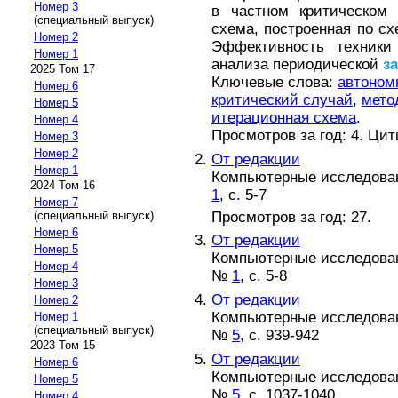
Номер 3
в частном критическом 
(специальный выпуск)
схема, построенная по с
Номер 2
Эффективность техники
Номер 1
анализа периодической
з
2025 Том 17
Ключевые слова:
автоном
Номер 6
критический случай
,
мето
Номер 5
итерационная схема
.
Номер 4
Просмотров за год: 4. Ци
Номер 3
Номер 2
От редакции
Номер 1
Компьютерные исследовани
2024 Том 16
1
, с. 5-7
Номер 7
Просмотров за год: 27.
(специальный выпуск)
Номер 6
От редакции
Номер 5
Компьютерные исследовани
Номер 4
№
1
, с. 5-8
Номер 3
От редакции
Номер 2
Компьютерные исследовани
Номер 1
(специальный выпуск)
№
5
, с. 939-942
2023 Том 15
От редакции
Номер 6
Компьютерные исследовани
Номер 5
№
5
, с. 1037-1040
Номер 4