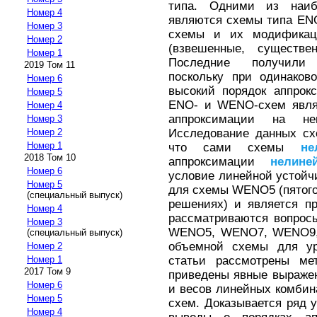
типа. Одними из наи
Номер 4
являются схемы типа EN
Номер 3
схемы и их модифика
Номер 2
(взвешенные, существ
Номер 1
Последние получили 
2019 Том 11
поскольку при одинако
Номер 6
высокий порядок аппро
Номер 5
ENO- и WENO-схем являе
Номер 4
аппроксимации на не
Номер 3
Исследование данных сх
Номер 2
Номер 1
что сами схемы
не
2018 Том 10
аппроксимации
нелине
Номер 6
условие линейной устойч
Номер 5
для схемы WENO5 (пятого
(специальный выпуск)
решениях) и является п
Номер 4
рассматриваются вопрос
Номер 3
WENO5, WENO7, WENO9,
(специальный выпуск)
объемной схемы для ур
Номер 2
статьи рассмотрены 
Номер 1
2017 Том 9
приведены явные выраже
Номер 6
и весов линейных комбин
Номер 5
схем. Доказывается ряд 
Номер 4