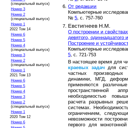
(специальный выпуск)
От редакции
Номер 3
Компьютерные исследовани
Номер 2
№
5
, с. 757-760
(специальный выпуск)
Номер 1
Евстигнеев Н.М.
2022 Том 14
О построении и свойствах
Номер 6
девятого, одиннадцатого и
Номер 5
Построение и устойчивос
Номер 4
Компьютерные исследовани
(специальный выпуск)
5
, с. 721-753
Номер 3
Номер 2
В настоящее время для ч
(специальный выпуск)
краевых
задач
для сист
Номер 1
частных производных 
2021 Том 13
динамики, МГД, деформи
Номер 6
применяются различн
Номер 5
пространственной ап
Номер 4
необходимостью повыш
Номер 3
расчета разрывных реше
Номер 2
(специальный выпуск)
системах. Необходимост
Номер 1
ограничением, следующ
2020 Том 12
невозможности построен
Номер 6
первого для монотонной
Номер 5