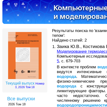
Результаты поиска по 'взаи
телом':
Найдено статей: 2
Заика Ю.В.,
Костикова 
Моделирование термодес
Компьютерные исследовани
5
, с. 679-703
В контексте проблем
вод
ведутся интенсивные 
водорода
. Математичес
физико-химические п
Текущий выпуск
Номер
водорода
с конструкци
3, 2026 Том 18
лимитирующие факторы.
часто недостаточно.
Все выпуски
численному решению к
2026 Том 18
водородопроницаемости