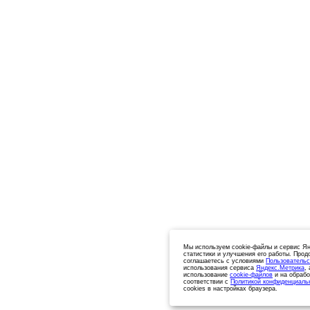
Мы используем cookie-файлы и сервис Ян
статистики и улучшения его работы. Прод
соглашаетесь с условиями
Пользовательс
использования сервиса
Яндекс.Метрика
,
использование
cookie-файлов
и на обрабо
соответствии с
Политикой конфиденциаль
cookies в настройках браузера.