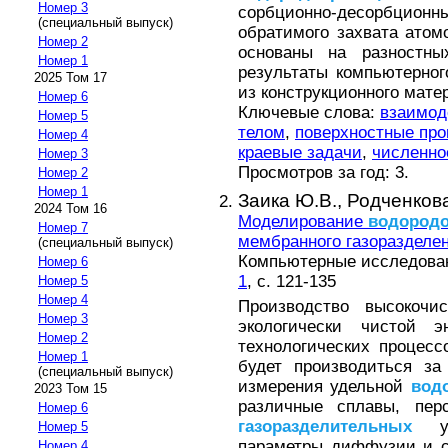
Номер 3
сорбционно-десорбцион
(специальный выпуск)
обратимого захвата ато
Номер 2
основаны на разностны
Номер 1
результаты компьютерно
2025 Том 17
из конструкционного мате
Номер 6
Ключевые слова:
взаимод
Номер 5
телом
,
поверхностные пр
Номер 4
краевые задачи
,
численно
Номер 3
Просмотров за год: 3.
Номер 2
Номер 1
Заика Ю.В.,
Родченкова
2024 Том 16
Моделирование
водородо
Номер 7
мембранного газоразделе
(специальный выпуск)
Компьютерные исследовани
Номер 6
1
, с. 121-135
Номер 5
Номер 4
Производство высокочи
Номер 3
экологически чистой э
Номер 2
технологических процесс
Номер 1
будет производиться за
(специальный выпуск)
измерения удельной
вод
2023 Том 15
различные сплавы, пер
Номер 6
газоразделительных
уст
Номер 5
параметры диффузии и с
Номер 4