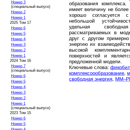
Номер 3
образования комплекса.
(специальный выпуск)
имеет величину не более 
Номер 2
хорошо согласуется 
Номер 1
небольшой устойчивос
2025 Том 17
удельная свободна
Номер 6
рассматриваемых в мод
Номер 5
друг с другом примерно
Номер 4
энергию их взаимодейств
Номер 3
высокой комплементар
Номер 2
поверхностей и являет
Номер 1
2024 Том 16
предложенной модели.
Номер 7
Ключевые слова:
фикоби
(специальный выпуск)
комплексоообразование
,
м
Номер 6
свободная энергия
,
MM–P
Номер 5
Номер 4
Номер 3
Номер 2
Номер 1
(специальный выпуск)
2023 Том 15
Номер 6
Номер 5
Номер 4