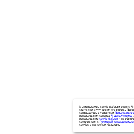
Мы используем cookie-файлы и сервис Ян
статистики и улучшения его работы. Прод
соглашаетесь с условиями
Пользовательс
использования сервиса
Яндекс.Метрика
,
использование
cookie-файлов
и на обрабо
соответствии с
Политикой конфиденциаль
cookies в настройках браузера.