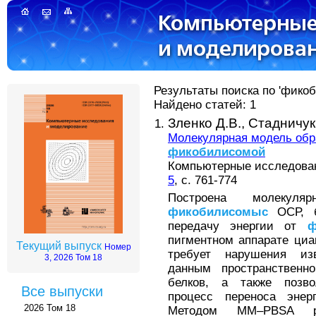
Результаты поиска по 'фико
Найдено статей: 1
Зленко Д.В.,
Стадничук
Молекулярная модель обр
фикобилисомой
Компьютерные исследовани
5
, с. 761-774
Построена молекуля
фикобилисомыс
ОСР, б
передачу энергии от
ф
пигментном аппарате циа
Текущий выпуск
Номер
требует нарушения изв
3, 2026 Том 18
данным пространственн
белков, а также позво
Все выпуски
процесс переноса эн
2026 Том 18
Методом MM–PBSA ра