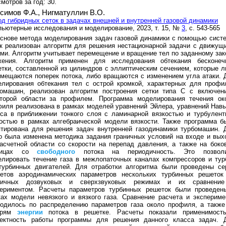
мотров за год: 30.
симов Ф.А.,
Нигматуллин В.О.
д гибридных сеток в задачах внешней и внутренней газовой динамики
ьютерные исследования и моделирование, 2023, т. 15, №
3
, с. 543-565
снове метода моделирования задач газовой динамики с помощью сист
к реализован алгоритм для решения нестационарной задачи с движущ
ми. Алгоритм учитывает перемещение и вращение тел по заданному зак
жения. Алгоритм применен для исследования обтекания бесконеч
тки, составленной из цилиндров с эллиптическим сечением, которые л
мещаются поперек потока, либо вращаются с изменением угла атаки. 
елирования обтекания тел с острой кромкой, характерных для профи
бомашин, реализован алгоритм построения сетки типа С с включен
оторой области за профилем. Программа моделирования течения ок
иля реализована в рамках моделей уравнений Эйлера, уравнений Навь
са в приближении тонкого слоя с ламинарной вязкостью и турбулент
остью в рамках алгебраической модели вязкости. Также программа б
птирована для решения задач внутренней газодинамики турбомашин. 
о была изменена методика задания граничных условий на входе и вых
асчетной области со скорости на перепад давления, а также на боко
ницах со
свободного
потока на периодичность. Это позвол
лировать течение газа в межлопаточных каналах компрессоров и тур
отурбинных двигателей. Для отработки алгоритма были проведены се
четов аэродинамических параметров нескольких турбинных решеток
личных дозвуковых и сверхзвуковых режимах и их сравнени
периментом. Расчеты параметров турбинных решеток были проведен
ах модели невязкого и вязкого газа. Сравнение расчета и экспериме
водилось по распределению параметров газа около профиля, а также
ерям
энергии
потока в решетке. Расчеты показали применимост
ректность работы программы для решения данного класса задач. 