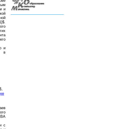
ове
вым
и и
кой
ной
1}$.
ого
гих
нта
его
ю и
й в
В.
дке
аев
ого
 ВА
и с