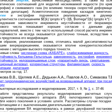
етической
энергии
, вычисляемой непосредственно, а также на осн
ретических соотношений для моделей несжимаемой жидкости (по кри
рофии) и сжимаемого газа (по влиянию тензора скоростей деформаци
ектов дилатации). Асимптотическое поведение каскадов кинетичес
ргии
и энстрофии подчиняется реализующимся в двумер
улентности соотношениям $E(k) \propto k^{−3}$, $\omega^2(k) \propto k^{−
ледование зависимости инкремента неустойчивости от безразмерн
нового числа показывает хорошее согласие с данными дру
едователей, вместе с тем часто используемый способ расчета инкреме
тойчивости не всегда оказывается достаточно точным, вследствие ч
 предложена его модификация.
им образом, реализованная схема, отличаясь малой диссипативность
ошим вихреразрешением, оказывается вполне конкурентоспособно
нении с методами высокого порядка точности.
чевые слова:
численная схема «КАБАРЕ»
,
слабосжимаемая жидкость
,
тойчивость Кельвина–Гельгольца
,
завихренность
,
энстрофия
,
инкремент
тойчивости
,
недоразрешаемые слои
,
«паразитный» вихрь
,
свертывание
,
ционный интервал
,
когерентные структуры
,
филаментация
,
скорость
сипации
,
дилатация
.
мотров за год: 17.
кова В.В.,
Щеляев А.Е.,
Дядькин А.А.,
Павлов А.О.,
Симакова Т.
ет гидродинамических воздействий на возвращаемый аппарат при поса
оду
ьютерные исследования и моделирование, 2017, т. 9, №
1
, с. 37-46
аботе представлены результаты моделирования расчетных случ
воднения возвращаемого аппарата (ВА) пилотируемого транспортн
бля нового поколения в условиях штиля. Рассмотрены случаи посадки
ботающими и с выключенными двигательными установками.
ача приводнения ВА моделировалась в рамках двухфазной постановк