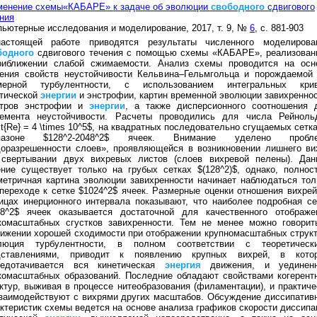
менение схемы«КАБАРЕ» к задаче об эволюции
свободного
сдвигового
ния
ьютерные исследования и моделирование, 2017, т. 9, №
6
, с. 881-903
астоящей работе приводятся результаты численного моделирова
бодного
сдвигового течения с помощью схемы «КАБАРЕ», реализован
риближении слабой сжимаемости. Анализ схемы проводится на осн
чения свойств неустойчивости Кельвина–Гельмгольца и порождаемой
мерной турбулентности, с использованием интегральных кри
етической
энергии
и энстрофии, картин временной эволюции завихреннос
ктров энстрофии и
энергии
, а также дисперсионного соотношения 
ремента неустойчивости. Расчеты проводились для числа Рейноль
xt{Re} = 4 \times 10^5$, на квадратных последовательно сгущаемых сетка
пазоне $128^2-2048^2$ ячеек. Внимание уделено пробл
доразрешенности слоев», проявляющейся в возникновении лишнего ви
 свертывании двух вихревых листов (слоев вихревой пелены). Дан
ние существует только на грубых сетках $(128^2)$, однако, полнос
етричная картина эволюции завихренности начинает наблюдаться тол
переходе к сетке $1024^2$ ячеек. Размерные оценки отношения вихрей
ицах инерционного интервала показывают, что наиболее подробная се
48^2$ ячеек оказывается достаточной для качественного отображе
комасштабных сгустков завихренности. Тем не менее можно говорит
ижении хорошей сходимости при отображении крупномасштабных структ
люция турбулентности, в полном соответствии с теоретическ
дставлениями, приводит к появлению крупных вихрей, в кото
редотачивается вся кинетическая
энергия
движения, и уединен
комасштабных образований. Последние обладают свойствами когерент
ктур, выживая в процессе нитеобразования (филаментации), и практиче
заимодействуют с вихрями других масштабов. Обсуждение диссипатив
ктеристик схемы ведется на основе анализа графиков скорости диссипа