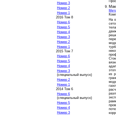
Прос
Номер 3
Мак
Номер 2
Мето
Номер 1
Комп
2016 Том 8
На о
Номер 6
сето
Номер 5
тела
дви
Номер 4
реше
Номер 3
пере
Номер 2
мод
тур
Номер 1
нек
2015 Том 7
проф
Номер 6
Сток
Номер 5
вязк
Номер 4
ада
этог
Номер 3
из р
(специальный выпуск)
гра
Номер 2
моде
Номер 1
газ
2014 Том 6
рас
раз
Номер 6
экс
(специальный выпуск)
рамк
Номер 5
про
Номер 4
пот
Номер 3
кор