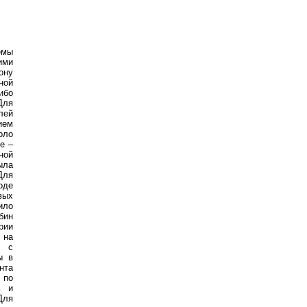
емы
ими
ону
ной
ибо
Для
лей
ием
оло
е –
ной
ыла
Для
оде
вых
ило
бин
рии
 на
е с
ы в
нта
 по
ь и
Для