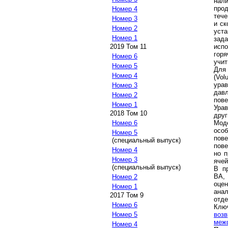
нали
про
Номер 4
тече
Номер 3
и ск
Номер 2
уста
Номер 1
зад
исп
2019 Том 11
горя
Номер 6
учит
Номер 5
Для
Номер 4
(Vol
ура
Номер 3
дав
Номер 2
пов
Номер 1
Ура
2018 Том 10
друг
Мод
Номер 6
осо
Номер 5
пов
(специальный выпуск)
пов
Номер 4
но п
Номер 3
ячей
(специальный выпуск)
В п
ВА,
Номер 2
оцен
Номер 1
ана
2017 Том 9
отде
Номер 6
Клю
воз
Номер 5
меж
Номер 4