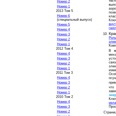
тес
Номер 2
вып
Номер 1
аэро
2013 Том 5
поз
Номер 6
клас
(специальный выпуск)
Клю
внут
Номер 5
газо
Номер 4
Кра
Номер 3
Роль
Номер 2
элек
Номер 1
Комп
2012 Том 4
В м
Номер 4
меха
уст
Номер 3
свя
Номер 2
эле
Номер 1
изм
2011 Том 3
Осо
Номер 4
осущ
при
Номер 3
что
Номер 2
зав
Номер 1
эне
2010 Том 2
Клю
Номер 4
рела
Прос
Номер 3
Номер 2
Страни