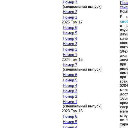
Номер 3
При
(специальный выпуск)
тече
Комп
Номер 2
В н
Номер 1
сво
2025 Том 17
в п
Номер 6
изу
Номер 5
дву
кин
Номер 4
спе
Номер 3
инк
Номер 2
$\te
Номер 1
диа
2024 Том 16
«не
при
Номер 7
явле
(специальный выпуск)
симм
Номер 6
при 
Номер 5
гран
$20
Номер 4
мел
Номер 3
дост
Номер 2
Эво
Номер 1
пре
(специальный выпуск)
сос
2023 Том 15
мел
стру
Номер 6
не в
Номер 5
хара
Номер 4