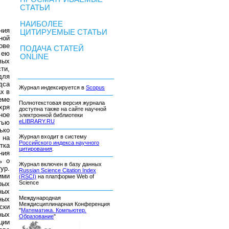
СТАТЬИ
НАИБОЛЕЕ
ния
ЦИТИРУЕМЫЕ СТАТЬИ
ной
ове
ПОДАЧА СТАТЕЙ
 ею
ONLINE
вых
ти,
для
дса
Журнал индексируется в
Scopus
х в
еме
Полнотекстовая версия журнала
хря
доступна также на сайте научной
ное
электронной библиотеки
eLIBRARY.RU
тью
ько
Журнал входит в систему
 на
Российского индекса научного
тка
цитирования
.
ния
ь о
Журнал включен в базу данных
ур.
Russian Science Citation Index
ими
(RSCI)
на платформе Web of
Science
рых
ных
Международная
ных
Междисциплинарная Конференция
ски
"
Математика. Компьютер.
ных
Образование
"
ции