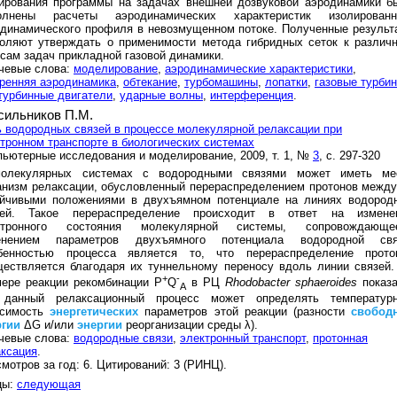
тирования программы на задачах внешней дозвуковой аэродинамики б
олнены расчеты аэродинамических характеристик изолированн
динамического профиля в невозмущенном потоке. Полученные результ
воляют утверждать о применимости метода гибридных сеток к различ
сам задач прикладной газовой динамики.
чевые слова:
моделирование
,
аэродинамические характеристики
,
ренняя аэродинамика
,
обтекание
,
турбомашины
,
лопатки
,
газовые турби
турбинные двигатели
,
ударные волны
,
интерференция
.
сильников П.М.
 водородных связей в процессе молекулярной релаксации при
тронном транспорте в биологических системах
ьютерные исследования и моделирование, 2009, т. 1, №
3
, с. 297-320
олекулярных системах с водородными связями может иметь ме
низм релаксации, обусловленный перераспределением протонов между
ойчивыми положениями в двухъямном потенциале на линиях водород
зей. Такое перераспределение происходит в ответ на измене
ктронного состояния молекулярной системы, сопровождающе
енением параметров двухъямного потенциала водородной свя
бенностью процесса является то, что перераспределение прото
ествляется благодаря их туннельному переносу вдоль линии связей.
+
-
мере реакции рекомбинации P
Q
в РЦ
Rhodobacter sphaeroides
показа
A
 данный релаксационный процесс может определять температур
исимость
энергетических
параметров этой реакции (разности
свобод
ргии
ΔG и/или
энергии
реорганизации среды λ).
чевые слова:
водородные связи
,
электронный транспорт
,
протонная
ксация
.
мотров за год: 6. Цитирований: 3 (РИНЦ).
цы:
следующая