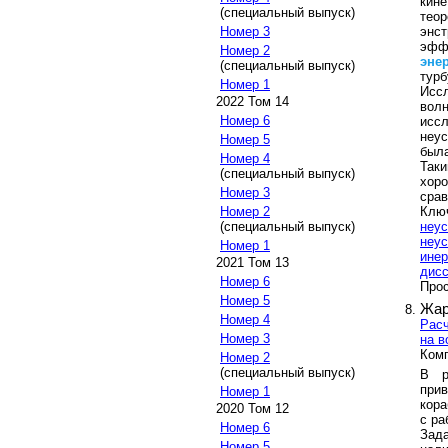
кин
(специальный выпуск)
тео
энст
Номер 3
эфф
Номер 2
эне
(специальный выпуск)
турб
Номер 1
Исс
2022 Том 14
вол
Номер 6
иссл
неус
Номер 5
была
Номер 4
Так
(специальный выпуск)
хор
Номер 3
срав
Клю
Номер 2
неус
(специальный выпуск)
неус
Номер 1
инер
2021 Том 13
дис
Номер 6
Прос
Номер 5
Жар
Номер 4
Расч
Номер 3
на в
Комп
Номер 2
(специальный выпуск)
В р
при
Номер 1
кора
2020 Том 12
с ра
Номер 6
Зад
Номер 5