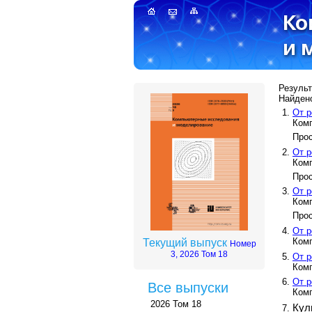
Результ
Найдено
От р
Комп
Прос
От р
Комп
Прос
От р
Комп
Прос
От р
Комп
Текущий выпуск
Номер
3, 2026 Том 18
От р
Комп
От р
Все выпуски
Комп
2026 Том 18
Кул