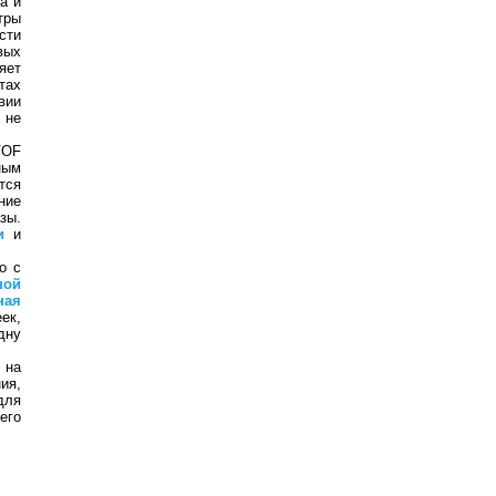
а и
тры
сти
вых
яет
тах
вии
 не
VOF
ным
тся
ние
зы.
и
и
о с
ной
ная
ек,
дну
 на
ия,
для
его