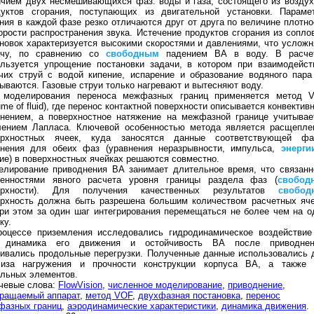
чием двух несмешивающихся фаз: воды и газа, состоящего из воздух
дуктов сгорания, поступающих из двигательной установки. Параме
ния в каждой фазе резко отличаются друг от друга по величине плотно
орости распространения звука. Истечение продуктов сгорания из сопло
новок характеризуется высокими скоростями и давлениями, что усложн
ачу, по сравнению со
свободным
падением ВА в воду. В расче
ользуется упрощение постановки задачи, в котором при взаимодейст
чих струй с водой кипение, испарение и образование водяного пара
ываются. Газовые струи только нагревают и вытесняют воду.
 моделирования переноса межфазных границ применяется метод 
ume of fluid), где перенос контактной поверхности описывается конвектив
внением, а поверхностное натяжение на межфазной границе учитывае
лением Лапласа. Ключевой особенностью метода является расщепле
ерхностных ячеек, куда заносятся данные соответствующей фа
внения для обеих фаз (уравнения неразрывности, импульса,
энерги
ие) в поверхностных ячейках решаются совместно.
елирование приводнения ВА занимает длительное время, что связанн
бенностями явного расчета уровня границы раздела фаз (
свобод
ерхности). Для получения качественных результатов
свобод
ерхность должна быть разрешена большим количеством расчетных яче
ри этом за один шаг интегрирования перемещаться не более чем на о
ку.
роцессе приземления исследовались гидродинамическое воздействие
 динамика его движения и остойчивость ВА после приводнен
ивались продольные перегрузки. Полученные данные использовались 
лиза нагружения и прочности конструкции корпуса ВА, а также 
льных элементов.
чевые слова:
FlowVision
,
численное моделирование
,
приводнение
,
вращаемый аппарат
,
метод VOF
,
двухфазная постановка
,
перенос
фазных границ
,
аэродинамические характеристики
,
динамика движения
.