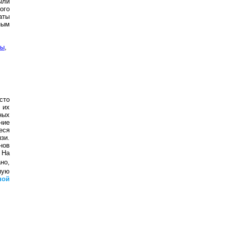
ыли
ого
аты
ным
ны
,
сто
 их
ных
ние
еся
зи.
нов
 На
но,
ную
ной