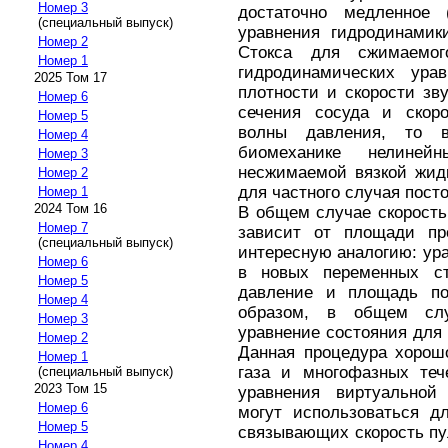
Номер 3
достаточно медленное
(специальный выпуск)
уравнения гидродинамик
Номер 2
Стокса для сжимаемо
Номер 1
гидродинамических ура
2025 Том 17
плотности и скорости зв
Номер 6
сечения сосуда и скоро
Номер 5
волны давления, то 
Номер 4
биомеханике нелинейн
Номер 3
несжимаемой вязкой жидк
Номер 2
для частного случая пост
Номер 1
2024 Том 16
В общем случае скорость
Номер 7
зависит от площади про
(специальный выпуск)
интересную аналогию: ура
Номер 6
в новых переменных ст
Номер 5
давление и площадь поп
Номер 4
образом, в общем слу
Номер 3
уравнение состояния для
Номер 2
Данная процедура хорош
Номер 1
газа и многофазных теч
(специальный выпуск)
2023 Том 15
уравнения виртуальной
Номер 6
могут использоваться д
Номер 5
связывающих скорость пу
Номер 4