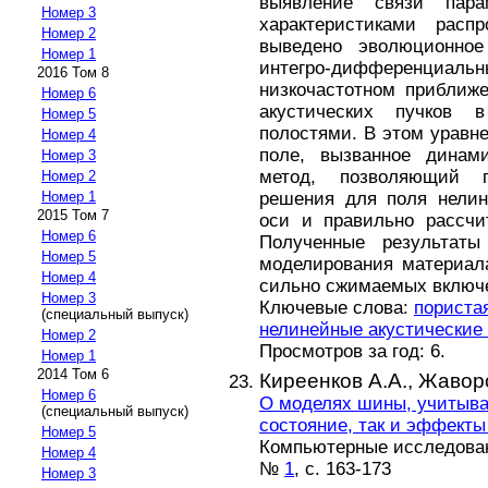
выявление связи пар
Номер 3
характеристиками расп
Номер 2
выведено эволюционное
Номер 1
интегро-дифференциа
2016 Том 8
низкочастотном приближ
Номер 6
акустических пучков
Номер 5
полостями. В этом уравне
Номер 4
поле, вызванное динами
Номер 3
метод, позволяющий п
Номер 2
решения для поля нелине
Номер 1
2015 Том 7
оси и правильно рассчи
Номер 6
Полученные результат
Номер 5
моделирования материал
Номер 4
сильно сжимаемых включ
Номер 3
Ключевые слова:
пориста
(специальный выпуск)
нелинейные акустические
Номер 2
Просмотров за год: 6.
Номер 1
2014 Том 6
Киреенков А.А.,
Жаворо
Номер 6
О моделях шины, учитыв
(специальный выпуск)
состояние, так и эффекты 
Номер 5
Компьютерные исследовани
Номер 4
№
1
, с. 163-173
Номер 3