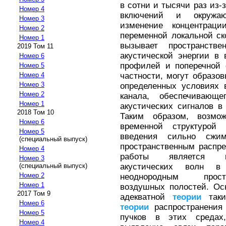
в сотни и тысячи раз из
Номер 4
включений и окружаю
Номер 3
изменение концентрац
Номер 2
переменной локальной ско
Номер 1
вызывает пространствен
2019 Том 11
акустической энергии в
Номер 6
профилей и поперечной 
Номер 5
частности, могут образо
Номер 4
Номер 3
определенных условиях 
Номер 2
канала, обеспечивающе
Номер 1
акустических сигналов 
2018 Том 10
Таким образом, возмож
Номер 6
временной структурой
Номер 5
введения сильно сжи
(специальный выпуск)
пространственным распр
Номер 4
работы является ис
Номер 3
акустических волн в
(специальный выпуск)
Номер 2
неоднородным прост
Номер 1
воздушных полостей. Ос
2017 Том 9
адекватной
теории
таких
Номер 6
теории
распространения 
Номер 5
пучков в этих средах
Номер 4