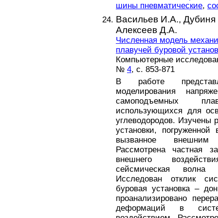
шины пневматические
,
со
Васильев И.А.,
Дубиня 
Алексеев Д.А.
Численная модель механи
плавучей буровой устано
Компьютерные исследовани
№
4
, с. 853-871
В работе представл
моделирования напряже
самоподъемных пла
использующихся для ос
углеводородов. Изучены 
установки, погруженной 
вызванное внешним 
Рассмотрена частная з
внешнего воздейств
сейсмическая волна 
Исследован отклик си
буровая установка – дон
проанализировано перер
деформаций в систе
воздействием. Рассмотре