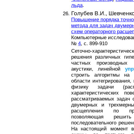
льда
.
Голубев В.И.,
Шевченко
Повышение порядка точнос
метода для задач двумер
схем операторного расще
Компьютерные исследовани
№
4
, с. 899-910
Сеточно-характеристичес
решения различных гипе
частных производных (
акустики, линейной
упр
строить алгоритмы на 
области интегрирования,
физику задачи (расп
характеристических пов
рассматриваемых задач 
двумерных и трехмерны
расщепления по прос
позволяющая решит
последовательного решен
На настоящий момент в