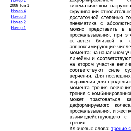
Номер 1
кинематическом нагруже
2009 Том 1
скручивании относительно
Номер 4
Номер 3
достаточной степенью то
Номер 2
пневматика с абсолютн
Номер 1
можно представить в 
проскальзывания, при эт
остается близкой к к
аппроксимирующие числе
момента; на начальном у
линейны и соответствую
на втором участке вели
соответствуют силе с
верчения. Для последни
выражения для продольно
момента трения верчени
трения с комбинированно
может трактоваться 
деформируемого колес
проскальзывания, и жестк
взаимодействующего с 
трения.
Ключевые слова:
трение 