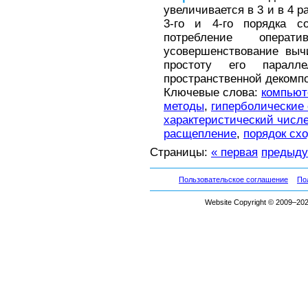
увеличивается в 3 и в 4 
3-го и 4-го порядка со
потребление операт
усовершенствование выч
простоту его паралл
пространственной декомпо
Ключевые слова:
компьют
методы
,
гиперболические
характеристический числ
расщепление
,
порядок сх
Страницы:
« первая
предыд
Пользовательское соглашение
По
Website Copyright © 2009–2