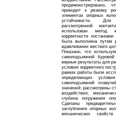
продемонстрировано, 
приводит к резкому ро
элементах опорных коло
устойчивости. Для
рассмотренной конта
использован метод к
корректности постановк
была выполнена путем р
вдавливании жесткого ци
Показано, что использу
самоподъемной буровой 
верные результаты для р
условии корректного пост
рамках работы были иссл
определяющих услови
самоподъемной плавучей
значений: рассмотрены с
воздействия, механиче
глубина погружения опо
Сделаны предварител
заглубления опорных ко
механических свойст