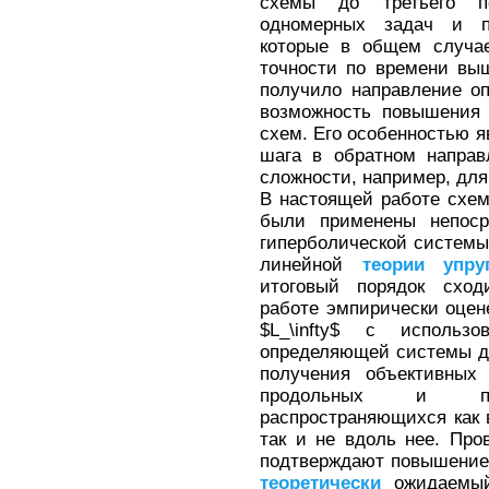
схемы до третьего п
одномерных задач и п
которые в общем случае
точности по времени выш
получило направление оп
возможность повышения 
схем. Его особенностью 
шага в обратном направ
сложности, например, для
В настоящей работе схем
были применены непоср
гиперболической системы
линейной
теории
упру
итоговый порядок сход
работе эмпирически оцен
$L_\infty$ с использ
определяющей системы до
получения объективных 
продольных и по
распространяющихся как 
так и не вдоль нее. Пр
подтверждают повышение
теоретически
ожидаемый