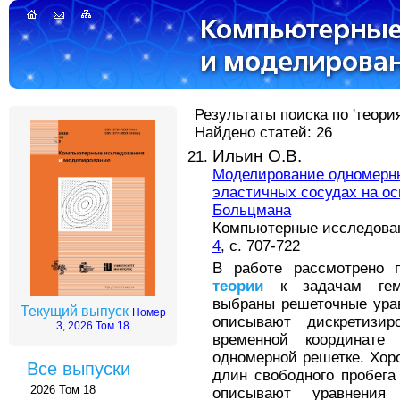
Результаты поиска по 'теория
Найдено статей: 26
Ильин О.В.
Моделирование одномерны
эластичных сосудах на о
Больцмана
Компьютерные исследовани
4
, с. 707-722
В работе рассмотрено п
теории
к задачам гемо
выбраны решеточные ура
Текущий выпуск
Номер
описывают дискретизир
3, 2026 Том 18
временной координате
одномерной решетке. Хор
Все выпуски
длин свободного пробег
2026 Том 18
описывают уравнения