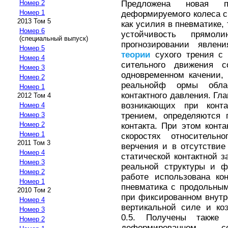
Предложена новая п
Номер 2
Номер 1
деформируемого колеса с
2013 Том 5
как усилия в пневматике, 
Номер 6
устойчивость прямол
(специальный выпуск)
прогнозировании явле
Номер 5
теории
сухого трения с 
Номер 4
сительного движения с
Номер 3
одновременном качении,
Номер 2
реальнойф ормы обла
Номер 1
контактного давления. Гл
2012 Том 4
возникающих при конт
Номер 4
трением, определяются 
Номер 3
Номер 2
контакта. При этом конт
Номер 1
скоростях относительн
2011 Том 3
верчения и в отсутствие
Номер 4
статической контактной з
Номер 3
реальной структуры и ф
Номер 2
работе использована ко
Номер 1
пневматика с продольным
2010 Том 2
при фиксированном внутр
Номер 4
вертикальной силе и ко
Номер 3
0.5. Получены также
Номер 2
деформированном 