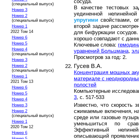
сосуда.
(специальный выпуск)
В качестве тестовых за
Номер 3
уединенной нелинейно
Номер 2
упругими
свойствами, о
(специальный выпуск)
второй задаче рассмотре
Номер 1
2022 Том 14
для бифуркации сосудов. 
Номер 6
хорошо совпадают с данн
Номер 5
Ключевые слова:
гемодин
Номер 4
уравнений Больцмана
,
эл
(специальный выпуск)
Просмотров за год: 2.
Номер 3
Гусев В.А.
Номер 2
(специальный выпуск)
Концентрация мощных аку
Номер 1
материале с неоднородн
2021 Том 13
полостей
Номер 6
Компьютерные исследовани
Номер 5
3
, с. 517-533
Номер 4
Известно, что скорость 
Номер 3
сжимаемые включения, н
Номер 2
(специальный выпуск)
среде или газовые пузыр
Номер 1
уменьшиться по срав
2020 Том 12
Эффективный нелине
Номер 6
описывающий проявление
Номер 5