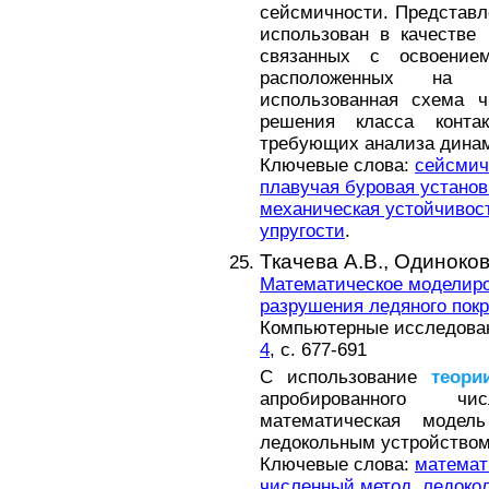
сейсмичности. Представл
использован в качестве 
связанных с освоением
расположенных на 
использованная схема 
решения класса конт
требующих анализа динам
Ключевые слова:
сейсмич
плавучая буровая установ
механическая устойчивос
упругости
.
Ткачева А.В.,
Одиноков
Математическое моделиро
разрушения ледяного пок
Компьютерные исследовани
4
, с. 677-691
С использование
теори
апробированного чи
математическая модел
ледокольным устройством
Ключевые слова:
математ
численный метод
,
ледоко