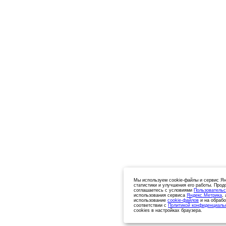
Мы используем cookie-файлы и сервис Ян
статистики и улучшения его работы. Прод
соглашаетесь с условиями
Пользовательс
использования сервиса
Яндекс.Метрика
,
использование
cookie-файлов
и на обрабо
соответствии с
Политикой конфиденциаль
cookies в настройках браузера.