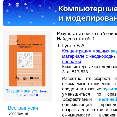
Результаты поиска по 'нелин
Найдено статей: 1
Гусев В.А.
Концентрация мощных
ак
материале с неоднородн
полостей
Компьютерные исследовани
3
, с. 517-533
Известно, что скорость 
сжимаемые включения, н
среде или газовые
пузыр
Текущий выпуск
Номер
уменьшиться по срав
3, 2026 Том 18
Эффективный
нелине
описывающий проя
Все выпуски
возрастает в сотни и ты
2026 Том 18
сжимаемости включ