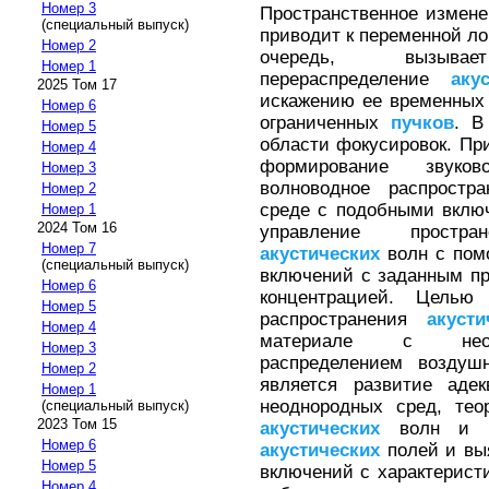
Номер 3
Пространственное измене
(специальный выпуск)
приводит к переменной лок
Номер 2
очередь, вызывает 
Номер 1
перераспределение
аку
2025 Том 17
искажению ее временных
Номер 6
ограниченных
пучков
. В
Номер 5
области фокусировок. Пр
Номер 4
формирование звуков
Номер 3
волноводное распрост
Номер 2
среде с подобными вклю
Номер 1
2024 Том 16
управление простран
Номер 7
акустических
волн с пом
(специальный выпуск)
включений с заданным п
Номер 6
концентрацией. Целью
Номер 5
распространения
акусти
Номер 4
материале с неодн
Номер 3
распределением воздуш
Номер 2
является развитие адек
Номер 1
неоднородных сред, те
(специальный выпуск)
2023 Том 15
акустических
волн и
Номер 6
акустических
полей и вы
Номер 5
включений с характерист
Номер 4