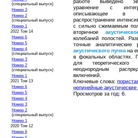
работе выведено эво
(специальный выпуск)
уравнение с интегр
Номер 3
описывающее в ни
Номер 2
распространение интенс
(специальный выпуск)
с сильно сжимаемым пол
Номер 1
2022 Том 14
вторичное
акустическо
Номер 6
колебаний полостей. Ра
Номер 5
точные аналитически
Номер 4
акустического
пучка
на е
(специальный выпуск)
в фокальных областях. 
Номер 3
для теоретического
Номер 2
неоднородным распр
(специальный выпуск)
включений.
Номер 1
Ключевые слова:
пориста
2021 Том 13
Номер 6
нелинейные акустические
Номер 5
Просмотров за год: 6.
Номер 4
Номер 3
Номер 2
(специальный выпуск)
Номер 1
2020 Том 12
Номер 6
Номер 5